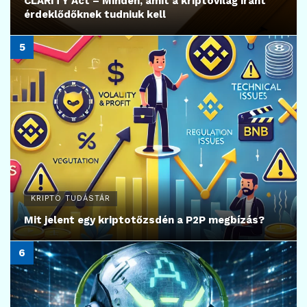
CLARITY Act – Minden, amit a kriptovilág iránt
érdeklődőknek tudniuk kell
KRIPTO TUDÁSTÁR
Mit jelent egy kriptotőzsdén a P2P megbízás?