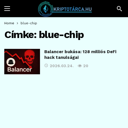
Home
blue-chip
Címke:
blue-chip
Balancer bukása: 128 milliós DeFi
hack tanulságai
2026.03.24.
20