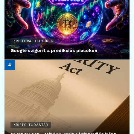
KRIPTOVALUTA HÍREK
Google szigorít a predikciós piacokon
KRIPTO TUDÁSTÁR