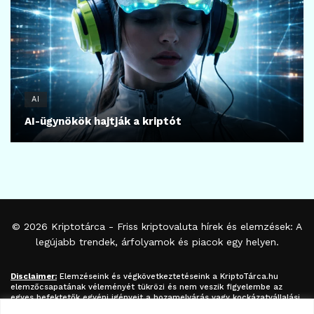
AI
AI-ügynökök hajtják a kriptót
© 2026
Kriptotárca
- Friss kriptovaluta hírek és elemzések: A
legújabb trendek, árfolyamok és piacok egy helyen.
Disclaimer:
Elemzéseink és végkövetkeztetéseink a
KriptoTárca.hu
elemzőcsapatának véleményét tükrözi és nem veszik figyelembe az
egyes befektetők egyéni igényeit a hozamelvárás vagy kockázatvállalási
hajlandóság tekintetében. A megjelenített információk nem minősíthetők