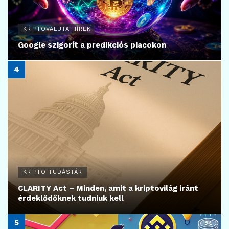
KRIPTOVALUTA HÍREK
Google szigorít a predikciós piacokon
KRIPTO TUDÁSTÁR
CLARITY Act – Minden, amit a kriptovilág iránt
érdeklődőknek tudniuk kell