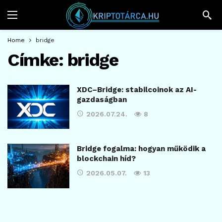
Home
bridge
Címke:
bridge
XDC–Bridge: stabilcoinok az AI-
gazdaságban
2026.07.24.
8
Bridge fogalma: hogyan működik a
blockchain híd?
2026.05.07.
13