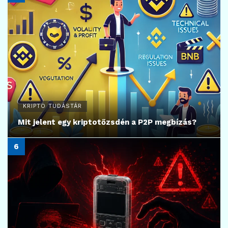
KRIPTO TUDÁSTÁR
Mit jelent egy kriptotőzsdén a P2P megbízás?