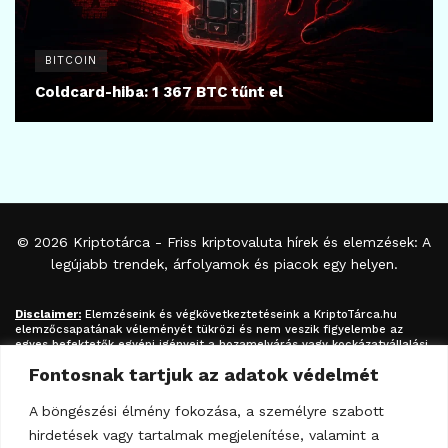
BITCOIN
Coldcard-hiba: 1 367 BTC tűnt el
© 2026
Kriptotárca
- Friss kriptovaluta hírek és elemzések: A
legújabb trendek, árfolyamok és piacok egy helyen.
Disclaimer:
Elemzéseink és végkövetkeztetéseink a
KriptoTárca.hu
elemzőcsapatának véleményét tükrözi és nem veszik figyelembe az
egyes befektetők egyéni igényeit a hozamelvárás vagy kockázatvállalási
hajlandóság tekintetében. A megjelenített információk nem minősíthetők
Fontosnak tartjuk az adatok védelmét
befektetési tanácsadásnak, befektetési ajánlásnak, értékpapír /
kriptovaluta / token / ICO / cloud mining stb. jegyzésére / vételére /
eladására vonatkozó felhívásnak azok kizárólag tájékoztatásul
A böngészési élmény fokozása, a személyre szabott
szolgálnak. Minden befektetés esetében kiemelten fontos az azt
hirdetések vagy tartalmak megjelenítése, valamint a
megalapozó információk és lehetőségek széleskörű megismerése.