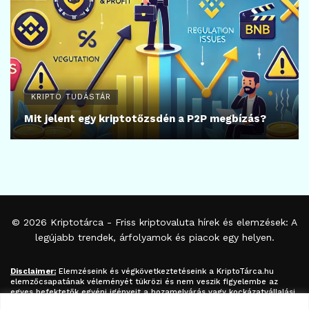
KRIPTO TUDÁSTÁR
Mit jelent egy kriptotőzsdén a P2P megbízás?
© 2026
Kriptotárca
- Friss kriptovaluta hírek és elemzések: A
legújabb trendek, árfolyamok és piacok egy helyen.
Disclaimer:
Elemzéseink és végkövetkeztetéseink a
KriptoTárca.hu
elemzőcsapatának véleményét tükrözi és nem veszik figyelembe az
egyes befektetők egyéni igényeit a hozamelvárás vagy kockázatvállalási
hajlandóság tekintetében. A megjelenített információk nem minősíthetők