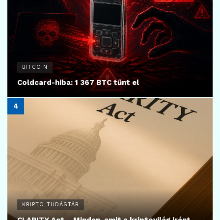
BITCOIN
Coldcard-hiba: 1 367 BTC tűnt el
KRIPTO TUDÁSTÁR
CLARITY Act – Minden, amit a kriptovilág iránt