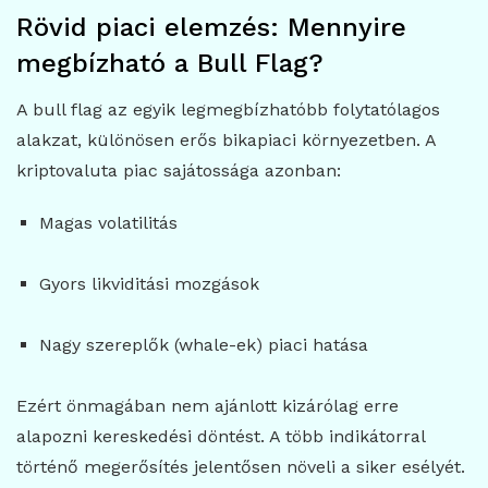
Rövid piaci elemzés: Mennyire
megbízható a Bull Flag?
A bull flag az egyik legmegbízhatóbb folytatólagos
alakzat, különösen erős bikapiaci környezetben. A
kriptovaluta piac sajátossága azonban:
Magas volatilitás
Gyors likviditási mozgások
Nagy szereplők (whale-ek) piaci hatása
Ezért önmagában nem ajánlott kizárólag erre
alapozni kereskedési döntést. A több indikátorral
történő megerősítés jelentősen növeli a siker esélyét.