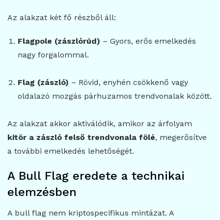
Az alakzat két fő részből áll:
Flagpole (zászlórúd)
– Gyors, erős emelkedés
nagy forgalommal.
Flag (zászló)
– Rövid, enyhén csökkenő vagy
oldalazó mozgás párhuzamos trendvonalak között.
Az alakzat akkor aktiválódik, amikor az árfolyam
kitör a zászló felső trendvonala fölé
, megerősítve
a további emelkedés lehetőségét.
A Bull Flag eredete a technikai
elemzésben
A bull flag nem kriptospecifikus mintázat. A