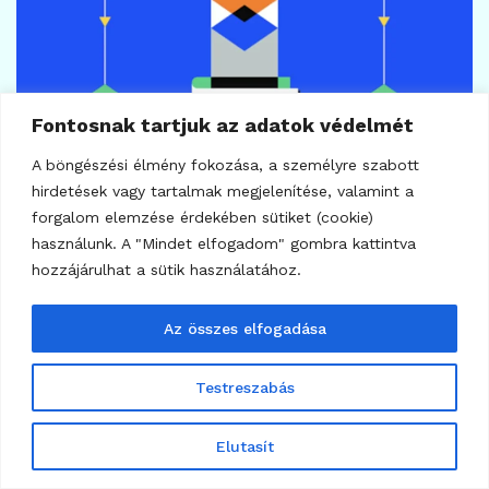
Fontosnak tartjuk az adatok védelmét
A böngészési élmény fokozása, a személyre szabott
hirdetések vagy tartalmak megjelenítése, valamint a
forgalom elemzése érdekében sütiket (cookie)
használunk. A "Mindet elfogadom" gombra kattintva
hozzájárulhat a sütik használatához.
18
KRIPTO TUDÁSTÁR
Kriptocsomópont: a blokklánc motorja
Az összes elfogadása
2026.06.14.
Testreszabás
Elutasít