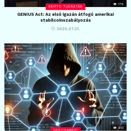
178
KRIPTO TUDÁSTÁR
GENIUS Act: Az első igazán átfogó amerikai
stabilcoinszabályozás
2025.07.21.
410
DEFI/GAMEFI