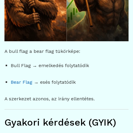
A bull flag a bear flag tükörképe:
Bull Flag → emelkedés folytatódik
Bear Flag
→ esés folytatódik
A szerkezet azonos, az irány ellentétes.
Gyakori kérdések (GYIK)