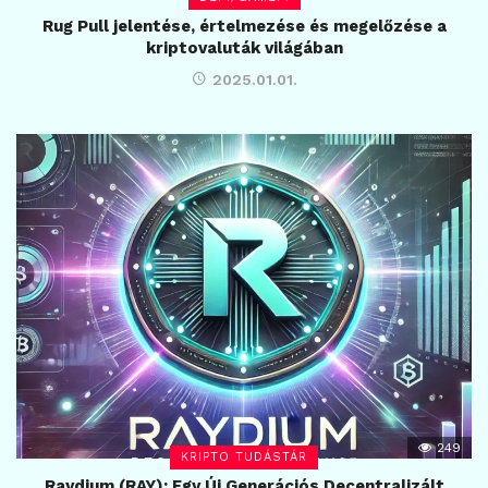
Rug Pull jelentése, értelmezése és megelőzése a
kriptovaluták világában
2025.01.01.
249
KRIPTO TUDÁSTÁR
Raydium (RAY): Egy Új Generációs Decentralizált