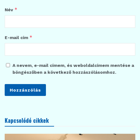
*
Név
*
E-mail cím
A nevem, e-mail címem, és weboldalcímem mentése a
böngészőben a következő hozzászólásomhoz.
Kapcsolódó cikkek