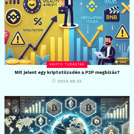
266
KRIPTO TUDÁSTÁR
Mit jelent egy kriptotőzsdén a P2P megbízás?
2024.08.23.