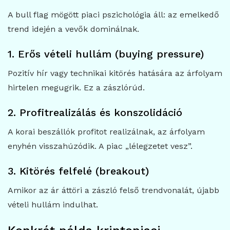
A bull flag mögött piaci pszichológia áll: az emelkedő
trend idején a vevők dominálnak.
1. Erős vételi hullám (buying pressure)
Pozitív hír vagy technikai kitörés hatására az árfolyam
hirtelen megugrik. Ez a zászlórúd.
2. Profitrealizálás és konszolidáció
A korai beszállók profitot realizálnak, az árfolyam
enyhén visszahúzódik. A piac „lélegzetet vesz”.
3. Kitörés felfelé (breakout)
Amikor az ár áttöri a zászló felső trendvonalát, újabb
vételi hullám indulhat.