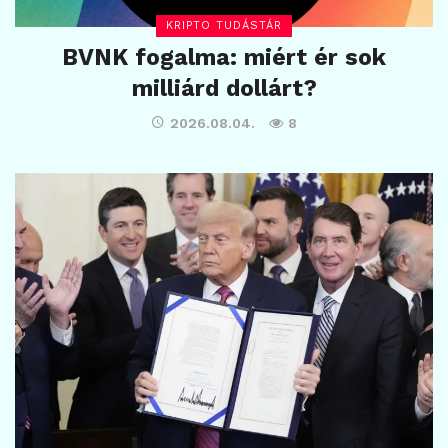
KRIPTO TUDÁSTÁR
BVNK fogalma: miért ér sok
milliárd dollárt?
2026.08.04.
8