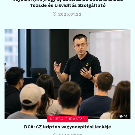
Tőzsde és Likviditás Szolgáltató
2025.01.22.
14
KRIPTO TUDÁSTÁR
DCA: CZ kriptós vagyonépítési leckéje