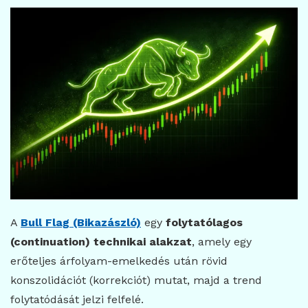
A
Bull Flag (Bikazászló)
egy
folytatólagos
(continuation) technikai alakzat
, amely egy
erőteljes árfolyam-emelkedés után rövid
konszolidációt (korrekciót) mutat, majd a trend
folytatódását jelzi felfelé.