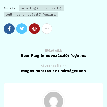
Címkék:
bear flag (medvezászló)
Bull Flag (Bikazászló) fogalma
Előző cikk
Bear Flag (medvezászló) fogalma
Következő cikk
Magas riasztás az Emírségekben