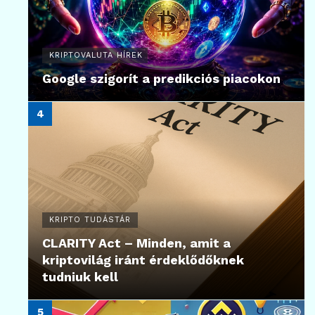
KRIPTOVALUTA HÍREK
Google szigorít a predikciós piacokon
KRIPTO TUDÁSTÁR
CLARITY Act – Minden, amit a
kriptovilág iránt érdeklődőknek
tudniuk kell