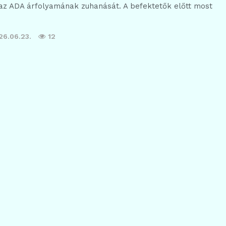
 az ADA árfolyamának zuhanását. A befektetők előtt most
26.06.23.
12