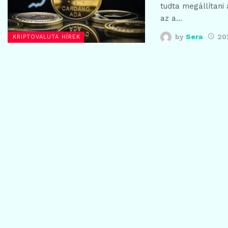
tudta megállítani
az a…
by
Sera
20
KRIPTOVALUTA HÍREK