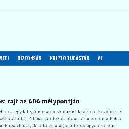
MEFI
BIZTONSÁG
KRIPTO TUDÁSTÁR
AI
s: rajt az ADA mélypontján
tének egyik legfontosabb skálázási kísérlete kezdődik el
szthálózattal. A Leios protokoll többszörösére emelheti a
ós kapacitását, de a technológiai áttörés egyelőre nem