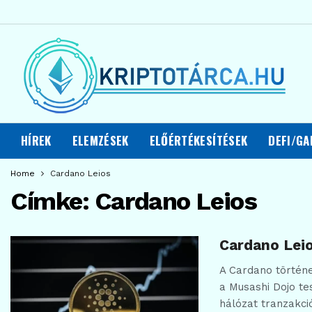
HÍREK
ELEMZÉSEK
ELŐÉRTÉKESÍTÉSEK
DEFI/GA
Home
Cardano Leios
Címke:
Cardano Leios
Cardano Leio
A Cardano történe
a Musashi Dojo te
hálózat tranzakci