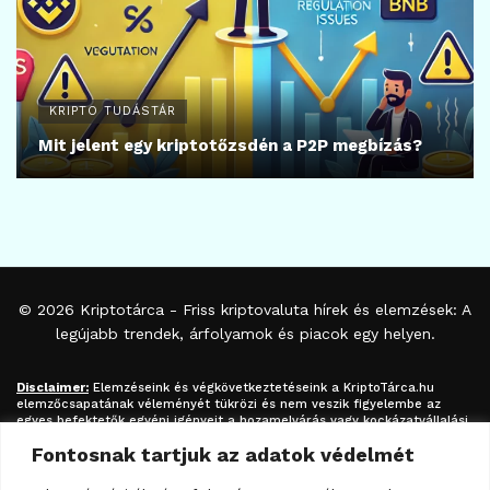
KRIPTO TUDÁSTÁR
Mit jelent egy kriptotőzsdén a P2P megbízás?
© 2026
Kriptotárca
- Friss kriptovaluta hírek és elemzések: A
legújabb trendek, árfolyamok és piacok egy helyen.
Disclaimer:
Elemzéseink és végkövetkeztetéseink a
KriptoTárca.hu
elemzőcsapatának véleményét tükrözi és nem veszik figyelembe az
egyes befektetők egyéni igényeit a hozamelvárás vagy kockázatvállalási
hajlandóság tekintetében. A megjelenített információk nem minősíthetők
Fontosnak tartjuk az adatok védelmét
befektetési tanácsadásnak, befektetési ajánlásnak, értékpapír /
kriptovaluta / token / ICO / cloud mining stb. jegyzésére / vételére /
eladására vonatkozó felhívásnak azok kizárólag tájékoztatásul