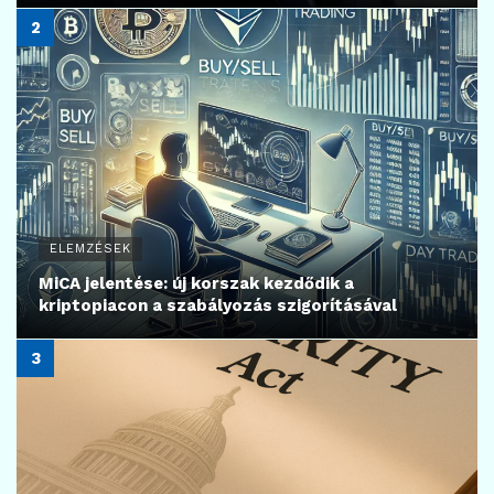
ELEMZÉSEK
MiCA jelentése: új korszak kezdődik a
kriptopiacon a szabályozás szigorításával