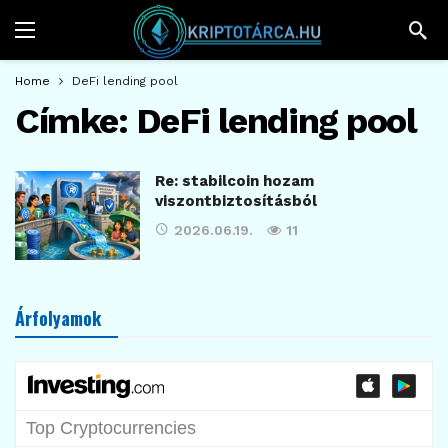
Home
DeFi lending pool
Címke:
DeFi lending pool
Re: stabilcoin hozam
viszontbiztosításból
2026.06.19.
11
Árfolyamok