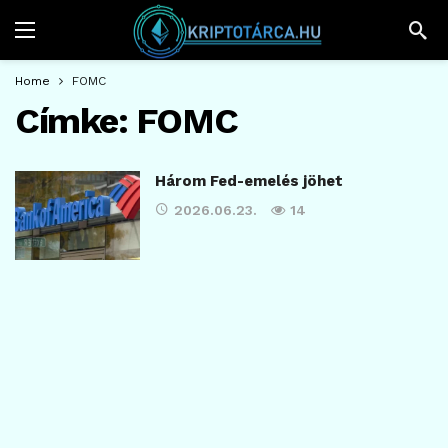
Home
FOMC
Címke:
FOMC
Három Fed-emelés jöhet
2026.06.23.
14