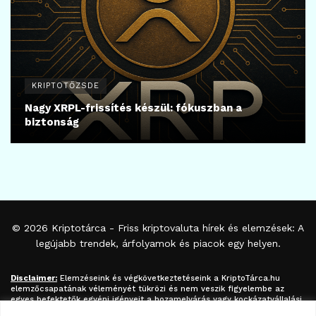
KRIPTOTŐZSDE
Nagy XRPL-frissítés készül: fókuszban a
biztonság
© 2026
Kriptotárca
- Friss kriptovaluta hírek és elemzések: A
legújabb trendek, árfolyamok és piacok egy helyen.
Disclaimer:
Elemzéseink és végkövetkeztetéseink a
KriptoTárca.hu
elemzőcsapatának véleményét tükrözi és nem veszik figyelembe az
egyes befektetők egyéni igényeit a hozamelvárás vagy kockázatvállalási
hajlandóság tekintetében. A megjelenített információk nem minősíthetők