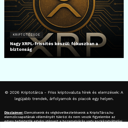
KRIPTOTŐZSDE
Nagy XRPL-frissítés készül: fókuszban a
biztonság
© 2026
Kriptotárca
- Friss kriptovaluta hírek és elemzések: A
legújabb trendek, árfolyamok és piacok egy helyen.
Disclaimer:
Elemzéseink és végkövetkeztetéseink a
KriptoTárca.hu
elemzőcsapatának véleményét tükrözi és nem veszik figyelembe az
egyes befektetők egyéni igényeit a hozamelvárás vagy kockázatvállalási
hajlandóság tekintetében. A megjelenített információk nem minősíthetők