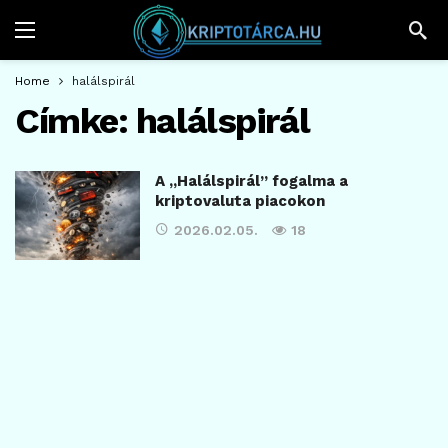
Home
halálspirál
Címke:
halálspirál
A „Halálspirál” fogalma a
kriptovaluta piacokon
2026.02.05.
18