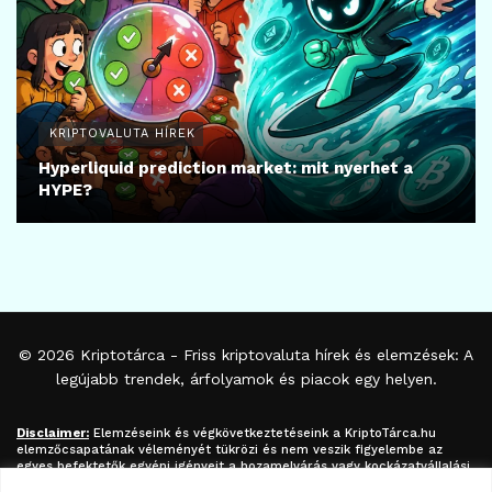
KRIPTOVALUTA HÍREK
Hyperliquid prediction market: mit nyerhet a
HYPE?
© 2026
Kriptotárca
- Friss kriptovaluta hírek és elemzések: A
legújabb trendek, árfolyamok és piacok egy helyen.
Disclaimer:
Elemzéseink és végkövetkeztetéseink a
KriptoTárca.hu
elemzőcsapatának véleményét tükrözi és nem veszik figyelembe az
egyes befektetők egyéni igényeit a hozamelvárás vagy kockázatvállalási
hajlandóság tekintetében. A megjelenített információk nem minősíthetők