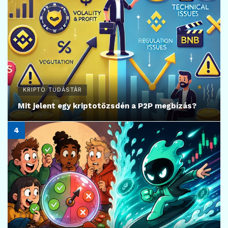
KRIPTO TUDÁSTÁR
Mit jelent egy kriptotőzsdén a P2P megbízás?