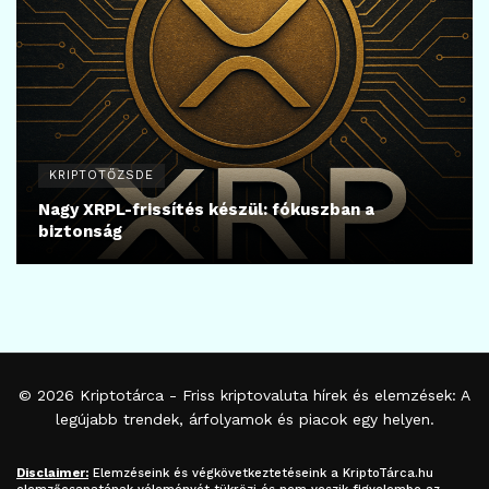
KRIPTOTŐZSDE
Nagy XRPL-frissítés készül: fókuszban a
biztonság
© 2026
Kriptotárca
- Friss kriptovaluta hírek és elemzések: A
legújabb trendek, árfolyamok és piacok egy helyen.
Disclaimer:
Elemzéseink és végkövetkeztetéseink a
KriptoTárca.hu