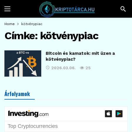
Home
kötvénypiac
Címke:
kötvénypiac
Bitcoin és kamatok: mit üzen a
kötvénypiac?
2026.03.06.
25
Árfolyamok