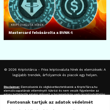
KRIPTOVALUTA HÍREK
Mastercard felvásárolta a BVNK-t
© 2026
Kriptotárca
- Friss kriptovaluta hírek és elemzések: A
legújabb trendek, árfolyamok és piacok egy helyen.
Disclaimer:
Elemzéseink és végkövetkeztetéseink a
KriptoTárca.hu
elemzőcsapatának véleményét tükrözi és nem veszik figyelembe az
egyes befektetők egyéni igényeit a hozamelvárás vagy kockázatvállalási
hajlandóság tekintetében. A megjelenített információk nem minősíthetők
Fontosnak tartjuk az adatok védelmét
befektetési tanácsadásnak, befektetési ajánlásnak, értékpapír /
kriptovaluta / token / ICO / cloud mining stb. jegyzésére / vételére /
eladására vonatkozó felhívásnak azok kizárólag tájékoztatásul