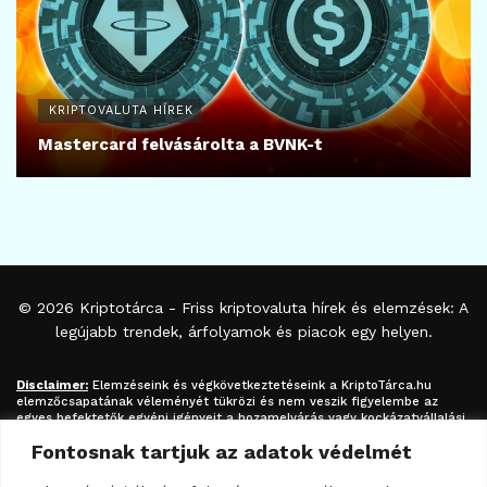
KRIPTOVALUTA HÍREK
Mastercard felvásárolta a BVNK-t
© 2026
Kriptotárca
- Friss kriptovaluta hírek és elemzések: A
legújabb trendek, árfolyamok és piacok egy helyen.
Disclaimer:
Elemzéseink és végkövetkeztetéseink a
KriptoTárca.hu
elemzőcsapatának véleményét tükrözi és nem veszik figyelembe az
egyes befektetők egyéni igényeit a hozamelvárás vagy kockázatvállalási
hajlandóság tekintetében. A megjelenített információk nem minősíthetők
Fontosnak tartjuk az adatok védelmét
befektetési tanácsadásnak, befektetési ajánlásnak, értékpapír /
kriptovaluta / token / ICO / cloud mining stb. jegyzésére / vételére /
eladására vonatkozó felhívásnak azok kizárólag tájékoztatásul