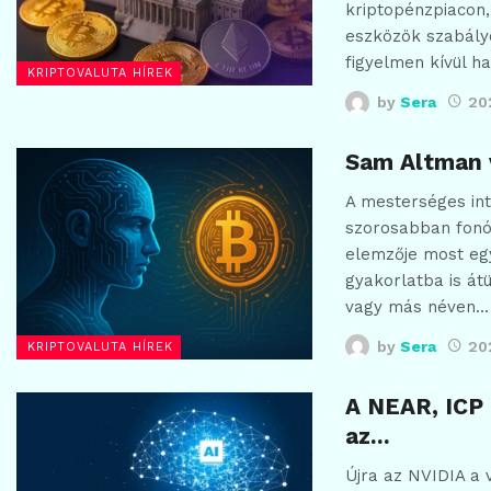
kriptopénzpiacon,
eszközök szabály
figyelmen kívül h
KRIPTOVALUTA HÍREK
by
Sera
20
Sam Altman v
A mesterséges int
szorosabban fonód
elemzője most egy
gyakorlatba is át
vagy más néven…
by
Sera
20
KRIPTOVALUTA HÍREK
A NEAR, ICP
az…
Újra az NVIDIA a v