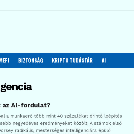
MEFI
BIZTONSÁG
KRIPTO TUDÁSTÁR
AI
igencia
t az AI-fordulat?
al a munkaerő több mint 40 százalékát érintő leépítés
rősebb negyedéves eredményeket közölt. A számok első
Dorsey radikális, mesterséges intelligenciára épülő