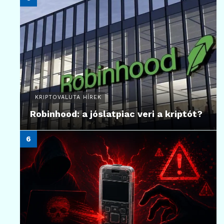
KRIPTOVALUTA HÍREK
Robinhood: a jóslatpiac veri a kriptót?