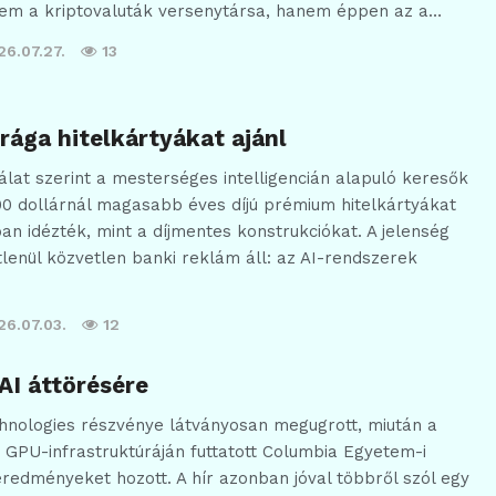
 nem a kriptovaluták versenytársa, hanem éppen az a…
26.07.27.
13
drága hitelkártyákat ajánl
álat szerint a mesterséges intelligencián alapuló keresők
0 dollárnál magasabb éves díjú prémium hitelkártyákat
an idézték, mint a díjmentes konstrukciókat. A jelenség
lenül közvetlen banki reklám áll: az AI-rendszerek
26.07.03.
12
 AI áttörésére
chnologies részvénye látványosan megugrott, miután a
i GPU-infrastruktúráján futtatott Columbia Egyetem-i
redményeket hozott. A hír azonban jóval többről szól egy