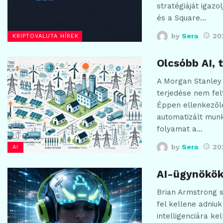
stratégiáját igaz
és a Square…
by
Sera
20
KRIPTOVALUTA HÍREK
Olcsóbb AI, 
A Morgan Stanley 
terjedése nem felt
Éppen ellenkezőle
automatizált mun
folyamat a…
by
Sera
20
AI
AI-ügynökök 
Brian Armstrong s
fel kellene adniu
intelligenciára ke