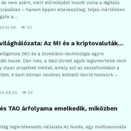
 de nem azért, mert előrelépést hozott volna a digitális
ozásában – hanem éppen ellenkezőleg: teljes mértékben
agyta a…
25.12.08.
22
ilághálózata: Az MI és a kriptovaluták…
elligencia (MI) és a blokklánc-technológia egyre
ik össze. Dan Ives, a Wall Street egyik legismertebb tech
 olyan projektet méltat, amely ezt az összefonódást a
ülteti. A Sam Altman nevéhez köthető World Network –
25.09.23.
23
 és TAO árfolyama emelkedik, miközben
ilág legértékesebb vállalata Az Nvidia, egy multinacionális