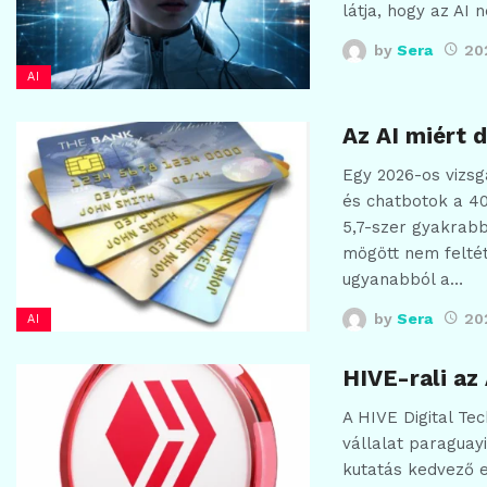
látja, hogy az AI
by
Sera
20
AI
Az AI miért 
Egy 2026-os vizsg
és chatbotok a 40
5,7-szer gyakrabb
mögött nem feltét
ugyanabból a…
by
Sera
20
AI
HIVE-rali az
A HIVE Digital Te
vállalat paraguay
kutatás kedvező e