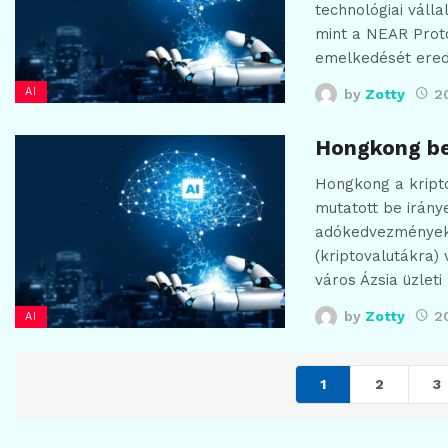
technológiai válla
mint a NEAR Proto
emelkedését ered
AI
by
Zotty
20
Hongkong be
Hongkong a kript
mutatott be irány
adókedvezményeket
(kriptovalutákra)
város Ázsia üzlet
by
Zotty
2
AI
1
2
3