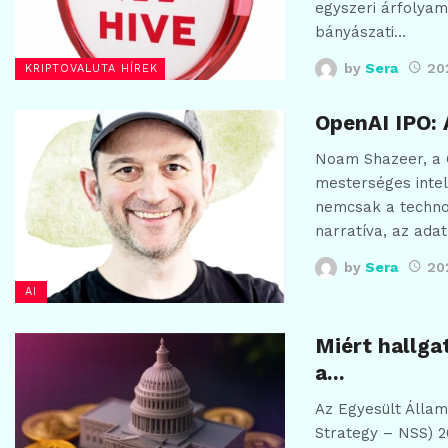
egyszeri árfolyam
bányászati…
by
Sera
20
KRIPTOVALUTA HÍREK
OpenAI IPO: A
Noam Shazeer, a 
mesterséges intell
nemcsak a technol
narratíva, az ada
by
Sera
20
AI
Miért hallga
a…
Az Egyesült Állam
Strategy – NSS) 2