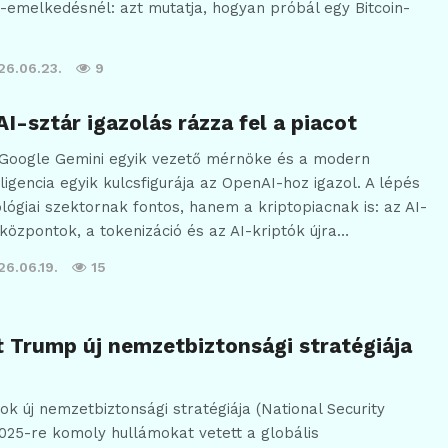
-emelkedésnél: azt mutatja, hogyan próbál egy Bitcoin-
26.06.23.
9
I-sztár igazolás rázza fel a piacot
Google Gemini egyik vezető mérnöke és a modern
igencia egyik kulcsfigurája az OpenAI-hoz igazol. A lépés
ógiai szektornak fontos, hanem a kriptopiacnak is: az AI-
tközpontok, a tokenizáció és az AI-kriptók újra…
26.06.19.
15
t Trump új nemzetbiztonsági stratégiája
ok új nemzetbiztonsági stratégiája (National Security
025-re komoly hullámokat vetett a globális