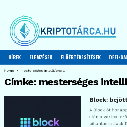
HÍREK
ELEMZÉSEK
ELŐÉRTÉKESÍTÉSEK
DEFI/GA
Home
mesterséges intelligencia
Címke:
mesterséges intell
Block: bejöt
A Block öt hónapp
után a vártnál e
pillantásra Jack 