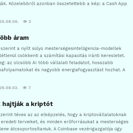
olják. Közelebbről azonban összetettebb a kép: a Cash App
26.08.06.
2
több áram
szerint a nyílt súlyú mesterségesintelligencia-modellek
étlenül csökkenti a számítási kapacitás iránti keresletet.
g: az olcsóbb AI több vállalati feladatot, hosszabb
kafolyamatokat és nagyobb energiafogyasztást hozhat. A
26.08.03.
7
hajtják a kriptót
zerint téves az az elképzelés, hogy a kriptovállalatoknak
k eredeti terveiket, és minden erőforrásukat a mesterséges
llene átcsoportosítaniuk. A Coinbase vezérigazgatója úgy