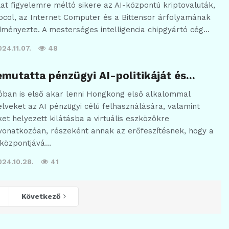
lat figyelemre méltó sikere az AI-központú kriptovaluták,
col, az Internet Computer és a Bittensor árfolyamának
ményezte. A mesterséges intelligencia chipgyártó cég…
24.11.07.
48
mutatta pénzügyi AI-politikáját és…
óban is első akar lenni Hongkong első alkalommal
elveket az AI pénzügyi célú felhasználására, valamint
 helyezett kilátásba a virtuális eszközökre
 vonatkozóan, részeként annak az erőfeszítésnek, hogy a
i központjává…
024.10.28.
41
Következő