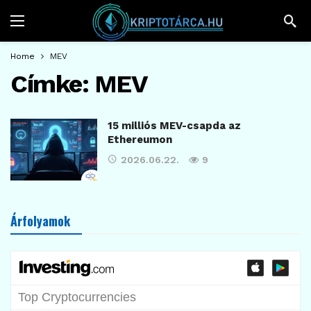
Home
MEV
Címke:
MEV
15 milliós MEV-csapda az
Ethereumon
2026.06.22.
9
Árfolyamok