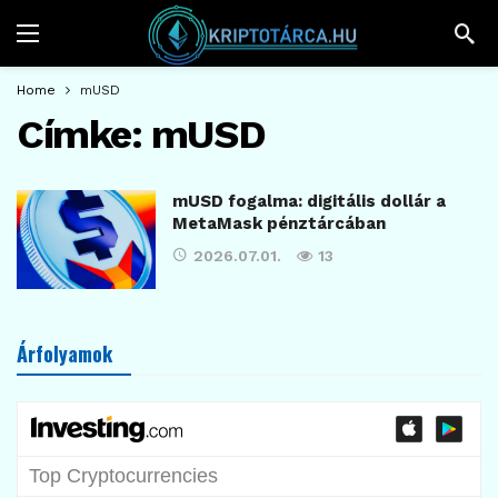
Home
mUSD
Címke:
mUSD
mUSD fogalma: digitális dollár a
MetaMask pénztárcában
2026.07.01.
13
Árfolyamok