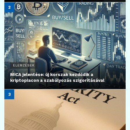
ELEMZÉSEK
MiCA jelentése: új korszak kezdődik a
kriptopiacon a szabályozás szigorításával