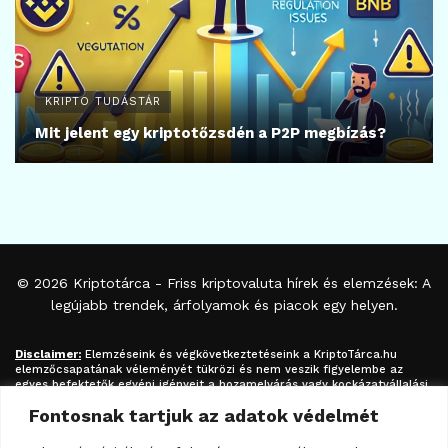
KRIPTO TUDÁSTÁR
Mit jelent egy kriptotőzsdén a P2P megbízás?
© 2026
Kriptotárca
- Friss kriptovaluta hírek és elemzések: A
legújabb trendek, árfolyamok és piacok egy helyen.
Disclaimer:
Elemzéseink és végkövetkeztetéseink a
KriptoTárca.hu
elemzőcsapatának véleményét tükrözi és nem veszik figyelembe az
egyes befektetők egyéni igényeit a hozamelvárás vagy kockázatvállalási
hajlandóság tekintetében. A megjelenített információk nem minősíthetők
Fontosnak tartjuk az adatok védelmét
befektetési tanácsadásnak, befektetési ajánlásnak, értékpapír /
kriptovaluta / token / ICO / cloud mining stb. jegyzésére / vételére /
eladására vonatkozó felhívásnak azok kizárólag tájékoztatásul