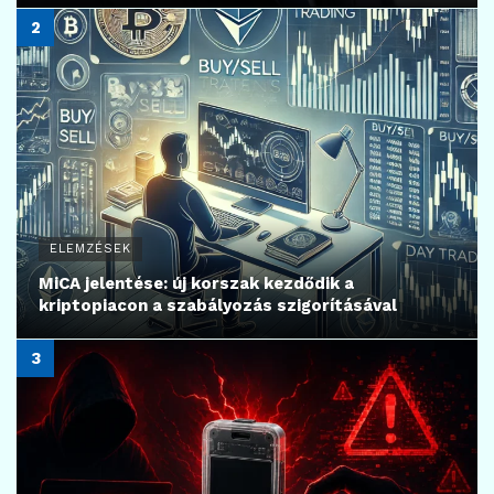
ELEMZÉSEK
MiCA jelentése: új korszak kezdődik a
kriptopiacon a szabályozás szigorításával