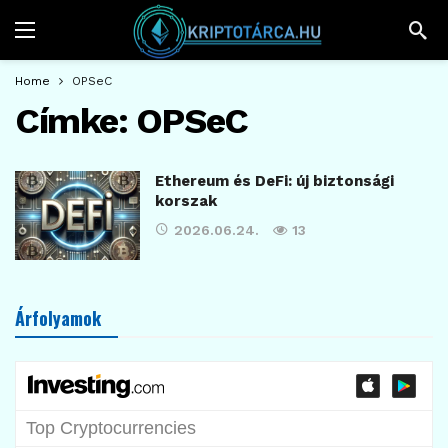
Home
OPSeC
Címke:
OPSeC
Ethereum és DeFi: új biztonsági
korszak
2026.06.24.
13
Árfolyamok