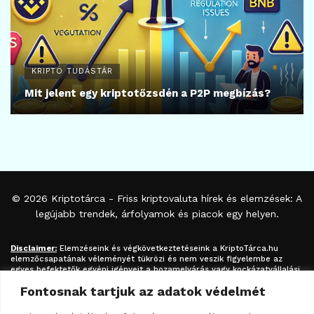
KRIPTO TUDÁSTÁR
Mit jelent egy kriptotőzsdén a P2P megbízás?
© 2026
Kriptotárca
- Friss kriptovaluta hírek és elemzések: A
legújabb trendek, árfolyamok és piacok egy helyen.
Disclaimer:
Elemzéseink és végkövetkeztetéseink a
KriptoTárca.hu
elemzőcsapatának véleményét tükrözi és nem veszik figyelembe az
egyes befektetők egyéni igényeit a hozamelvárás vagy kockázatvállalási
hajlandóság tekintetében. A megjelenített információk nem minősíthetők
Fontosnak tartjuk az adatok védelmét
befektetési tanácsadásnak, befektetési ajánlásnak, értékpapír /
kriptovaluta / token / ICO / cloud mining stb. jegyzésére / vételére /
eladására vonatkozó felhívásnak azok kizárólag tájékoztatásul