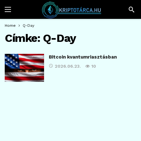
Home
Q-Day
Címke:
Q-Day
Bitcoin kvantumriasztásban
2026.06.23.
10