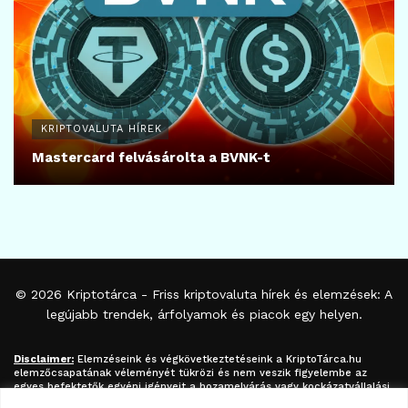
KRIPTOVALUTA HÍREK
Mastercard felvásárolta a BVNK-t
© 2026
Kriptotárca
- Friss kriptovaluta hírek és elemzések: A
legújabb trendek, árfolyamok és piacok egy helyen.
Disclaimer:
Elemzéseink és végkövetkeztetéseink a
KriptoTárca.hu
elemzőcsapatának véleményét tükrözi és nem veszik figyelembe az
egyes befektetők egyéni igényeit a hozamelvárás vagy kockázatvállalási
hajlandóság tekintetében. A megjelenített információk nem minősíthetők