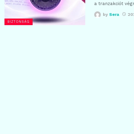
a tranzakciót vég
by
Sera
20
BIZTONSÁG