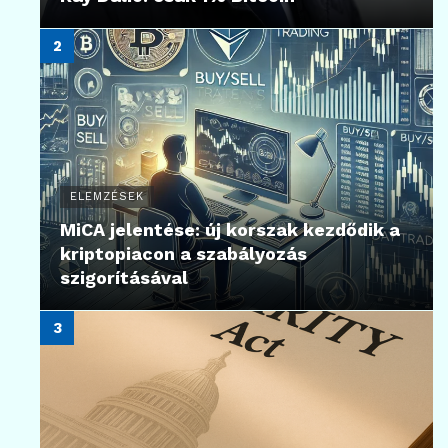
ELEMZÉSEK
MiCA jelentése: új korszak kezdődik a
kriptopiacon a szabályozás
szigorításával