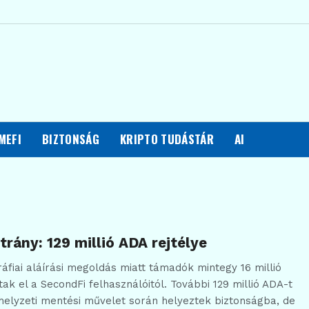
MEFI
BIZTONSÁG
KRIPTO TUDÁSTÁR
AI
rány: 129 millió ADA rejtélye
ráfiai aláírási megoldás miatt támadók mintegy 16 millió
tak el a SecondFi felhasználóitól. További 129 millió ADA-t
zhelyzeti mentési művelet során helyeztek biztonságba, de