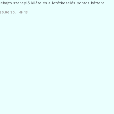
rehajtó szereplő kiléte és a letétkezelés pontos háttere…
26.06.30.
13