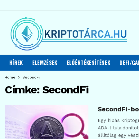
HÍREK
ELEMZÉSEK
ELŐÉRTÉKESÍTÉSEK
DEFI/GA
Home
SecondFi
Címke:
SecondFi
SecondFi-bot
Egy hibás kriptog
ADA-t tulajdonítot
állítólag egy vés