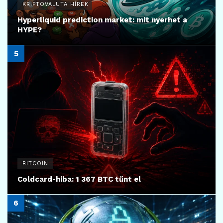
KRIPTOVALUTA HÍREK
Hyperliquid prediction market: mit nyerhet a
HYPE?
BITCOIN
Coldcard-hiba: 1 367 BTC tűnt el