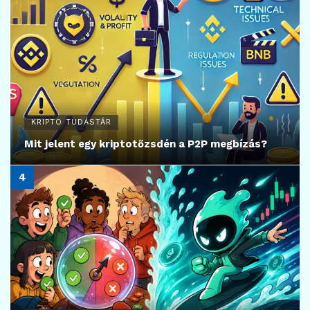
KRIPTO TUDÁSTÁR
Mit jelent egy kriptotőzsdén a P2P megbízás?