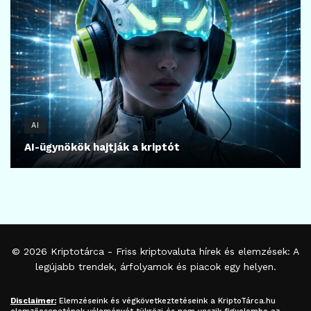
AI
AI-ügynökök hajtják a kriptót
© 2026
Kriptotárca
- Friss kriptovaluta hírek és elemzések: A
legújabb trendek, árfolyamok és piacok egy helyen.
Disclaimer:
Elemzéseink és végkövetkeztetéseink a
KriptoTárca.hu