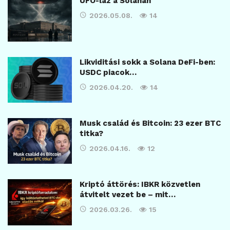
UFO-láz a Solanán
2026.05.08.
14
Likviditási sokk a Solana DeFi-ben:
USDC piacok…
2026.04.20.
14
Musk család és Bitcoin: 23 ezer BTC
titka?
2026.04.16.
12
Kriptó áttörés: IBKR közvetlen
átvitelt vezet be – mit…
2026.03.26.
15