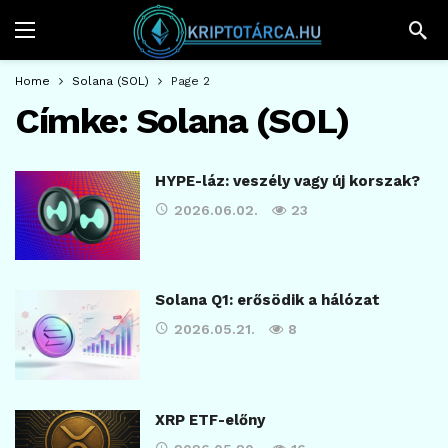
Home
Solana (SOL)
Page 2
Címke:
Solana (SOL)
HYPE-láz: veszély vagy új korszak?
2026.06.02.
23
Solana Q1: erősödik a hálózat
2026.05.21.
8
XRP ETF-előny