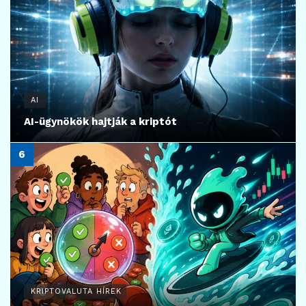
AI
AI-ügynökök hajtják a kriptót
KRIPTOVALUTA HÍREK