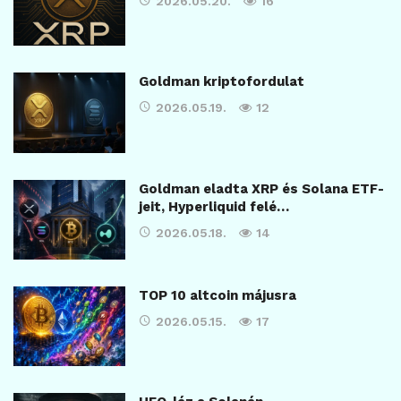
2026.05.20.
16
Goldman kriptofordulat
2026.05.19.
12
Goldman eladta XRP és Solana ETF-
jeit, Hyperliquid felé…
2026.05.18.
14
TOP 10 altcoin májusra
2026.05.15.
17