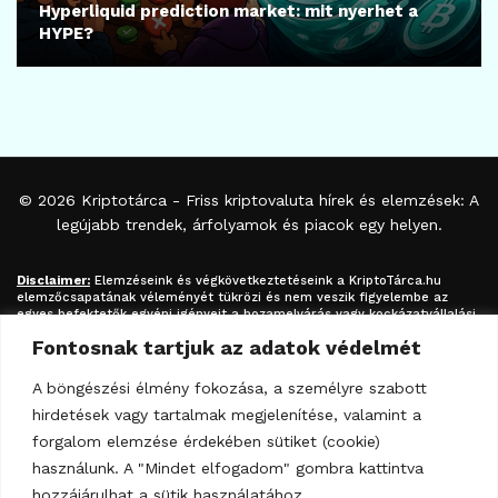
Hyperliquid prediction market: mit nyerhet a
HYPE?
© 2026
Kriptotárca
- Friss kriptovaluta hírek és elemzések: A
legújabb trendek, árfolyamok és piacok egy helyen.
Disclaimer:
Elemzéseink és végkövetkeztetéseink a
KriptoTárca.hu
elemzőcsapatának véleményét tükrözi és nem veszik figyelembe az
egyes befektetők egyéni igényeit a hozamelvárás vagy kockázatvállalási
hajlandóság tekintetében. A megjelenített információk nem minősíthetők
Fontosnak tartjuk az adatok védelmét
befektetési tanácsadásnak, befektetési ajánlásnak, értékpapír /
kriptovaluta / token / ICO / cloud mining stb. jegyzésére / vételére /
eladására vonatkozó felhívásnak azok kizárólag tájékoztatásul
A böngészési élmény fokozása, a személyre szabott
szolgálnak. Minden befektetés esetében kiemelten fontos az azt
hirdetések vagy tartalmak megjelenítése, valamint a
megalapozó információk és lehetőségek széleskörű megismerése.
Fektessen be megfontoltan járjon el pénzügyeiben felelősségteljesen! A
forgalom elemzése érdekében sütiket (cookie)
kripto-befektetések kockázata és volatilitása kiemelkedően magas.
használunk. A "Mindet elfogadom" gombra kattintva
hozzájárulhat a sütik használatához.