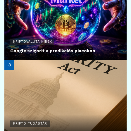
KRIPTOVALUTA HÍREK
Google szigorít a predikciós piacokon
KRIPTO TUDÁSTÁR