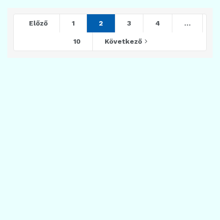
Előző
1
2
3
4
…
10
Következő