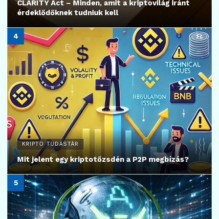
CLARITY Act – Minden, amit a kriptovilág iránt
érdeklődőknek tudniuk kell
KRIPTO TUDÁSTÁR
Mit jelent egy kriptotőzsdén a P2P megbízás?