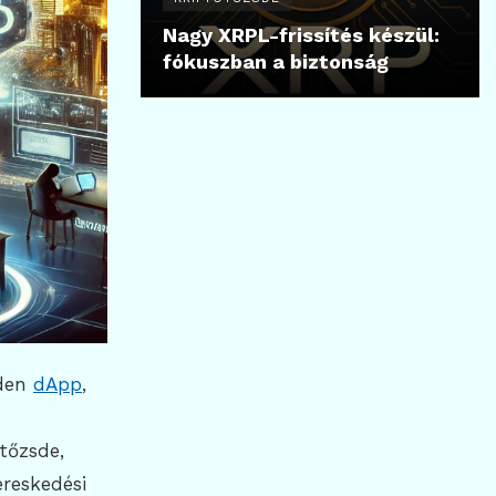
Nagy XRPL-frissítés készül:
fókuszban a biztonság
iden
dApp
,
tőzsde,
ereskedési