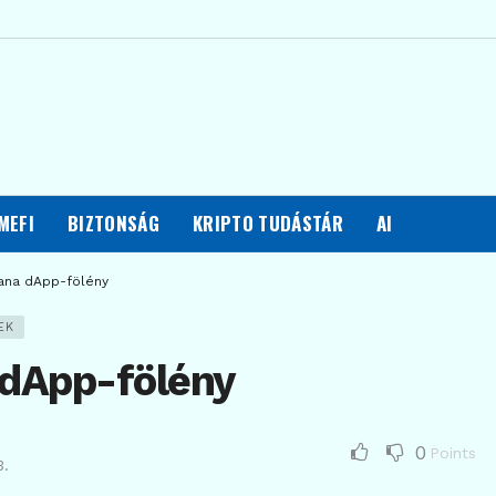
MEFI
BIZTONSÁG
KRIPTO TUDÁSTÁR
AI
ana dApp-fölény
EK
 dApp-fölény
0
Points
3.