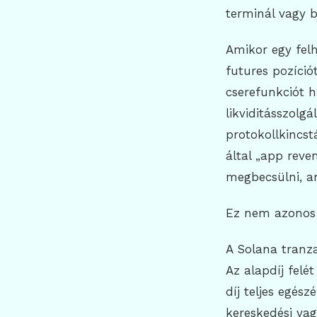
terminál vagy b
Amikor egy felh
futures pozíció
cserefunkciót h
likviditásszolg
protokollkincs
által „app reve
megbecsülni, a
Ez nem azonos a
A Solana tranzak
Az alapdíj felét
díj teljes egés
kereskedési vag