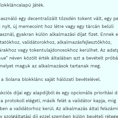
lokkláncalapú játék.
asználó egy decentralizált tőzsdén tokent vált, egy p
t nyit, új memecoint hoz létre vagy egy tárcán belüli
asznál, gyakran külön alkalmazási díjat fizet. Ennek e
áltatókhoz, validátorokhoz, alkalmazásfejlesztőkhöz,
tárakhoz vagy tokentulajdonosokhoz kerülhet. Az ada
nue” néven közölt érték általában azt a bevételt próbá
melyet maguk az alkalmazások tartanak meg.
 Solana blokklánc saját hálózati bevételével.
ciós díjai egy alapdíjból és egy opcionális prioritási dí
 a protokoll elégeti, másik felét a validátor kapja, míg 
zében a validátorhoz kerül. Az alkalmazás által felszámí
y szolgáltatási díj ezzel szemben külön bevételi rétege