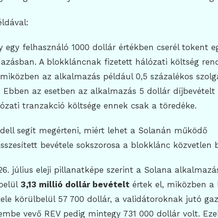
ldával:
y egy felhasználó 1000 dollár értékben cserél tokent 
zásban. A blokkláncnak fizetett hálózati költség ren
 miközben az alkalmazás például 0,5 százalékos szolgá
l. Ebben az esetben az alkalmazás 5 dollár díjbevételt
zati tranzakció költsége ennek csak a töredéke.
dell segít megérteni, miért lehet a Solanán működő
szesített bevétele sokszorosa a blokklánc közvetlen 
6. július eleji pillanatképe szerint a Solana alkalmazá
belül
3,13 millió dollár bevételt
értek el, miközben a 
ele körülbelül 57 700 dollár, a validátoroknak jutó ga
elembe vevő REV pedig mintegy 731 000 dollár volt. Eze