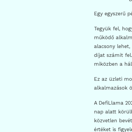
Egy egyszerű pé
Tegyük fel, hog
működő alkalma
alacsony lehet,
díjat számít fe
miközben a háló
Ez az üzleti mo
alkalmazások ös
A DefiLlama 202
nap alatt körül
közvetlen bevét
értéket is figy