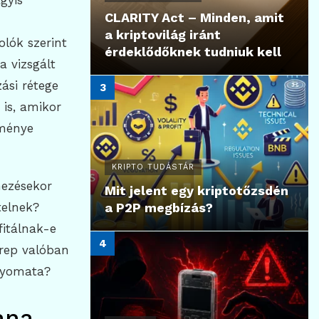
gyis
CLARITY Act – Minden, amit
a kriptovilág iránt
olók szerint
érdeklődőknek tudniuk kell
a vizsgált
zási rétege
is, amikor
tménye
KRIPTO TUDÁSTÁR
mezésekor
Mit jelent egy kriptotőzsdén
telnek?
a P2P megbízás?
fitálnak-e
erep valóban
enyomata?
ana-