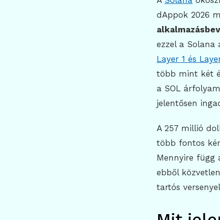
A
Solana
ökoszi
dAppok 2026 m
alkalmazásbev
ezzel a Solana
Layer 1 és Laye
több mint két 
a SOL árfolyama
jelentősen inga
A 257 millió do
több fontos ké
Mennyire függ 
ebből közvetlen
tartós versenye
Mit jele