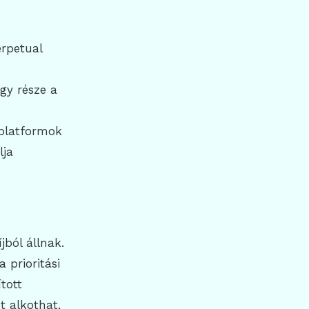
erpetual
gy része a
tplatformok
lja
jból állnak.
a prioritási
tott
t alkothat.