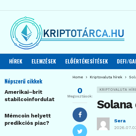
HÍREK
ELEMZÉSEK
ELŐÉRTÉKESÍTÉSEK
DEFI/GA
Home
Kriptovaluta hírek
Sol
Népszerű cikkek
0
KRIPTOVALUTA HÍR
Amerikai–brit
Megosztások:
stabilcoinfordulat
Solana
Mémcoin helyett
Sera
predikciós piac?
2026.07.0