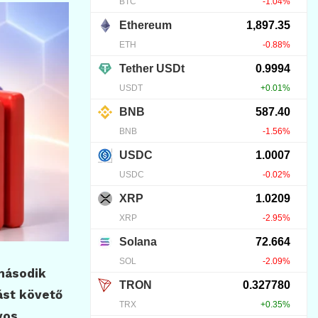
 második
ást követő
yos