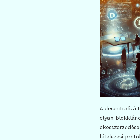
A decentralizál
olyan blokklánc
okosszerződések
hitelezési prot