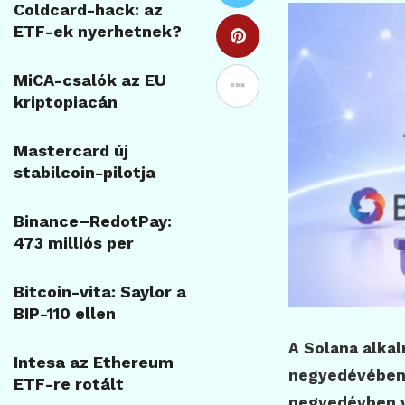
Coldcard-hack: az
ETF-ek nyerhetnek?
MiCA-csalók az EU
kriptopiacán
Mastercard új
stabilcoin-pilotja
Binance–RedotPay:
473 milliós per
Bitcoin-vita: Saylor a
BIP-110 ellen
A Solana alkal
Intesa az Ethereum
negyedévében,
ETF-re rotált
negyedévben ve