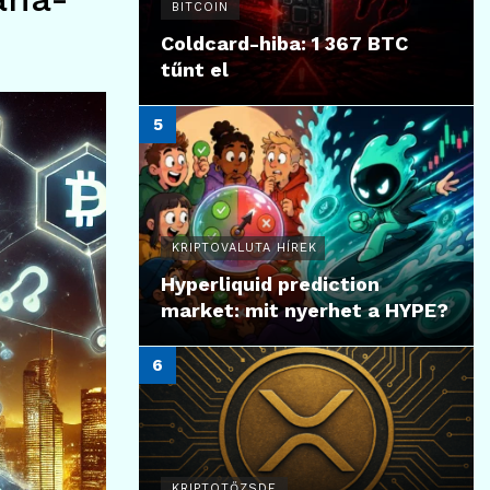
BITCOIN
Coldcard-hiba: 1 367 BTC
tűnt el
KRIPTOVALUTA HÍREK
Hyperliquid prediction
market: mit nyerhet a HYPE?
KRIPTOTŐZSDE