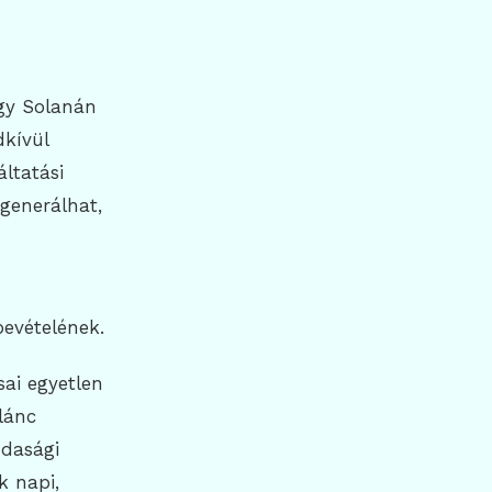
egy Solanán
dkívül
ltatási
 generálhat,
bevételének.
sai egyetlen
lánc
zdasági
k napi,