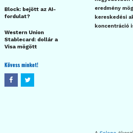
eredmény mögö
Block: bejött az AI-
fordulat?
kereskedési ak
koncentráció 
Western Union
Stablecard: dollár a
Visa mögött
Kövess minket!