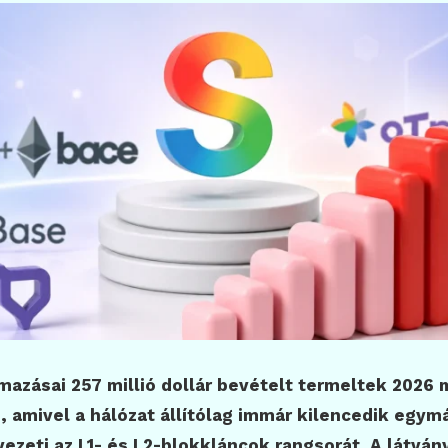
mazásai 257 millió dollár bevételt termeltek 2026
 amivel a hálózat állítólag immár kilencedik egym
zeti az L1- és L2-blokkláncok rangsorát. A látván