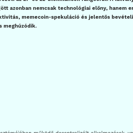
tt azonban nemcsak technológiai előny, hanem e
tivitás, memecoin-spekuláció és jelentős bevétel
is meghúzódik.