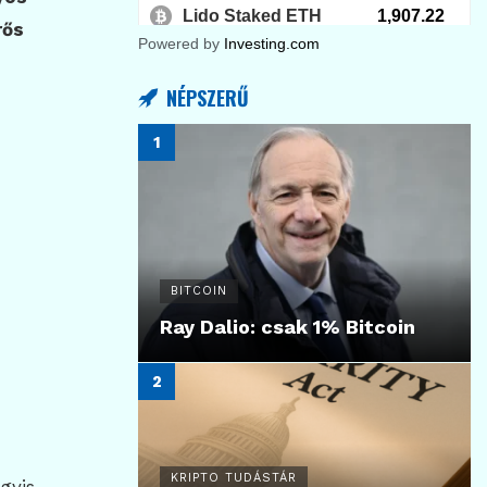
rős
Powered by
Investing.com
i
NÉPSZERŰ
BITCOIN
Ray Dalio: csak 1% Bitcoin
KRIPTO TUDÁSTÁR