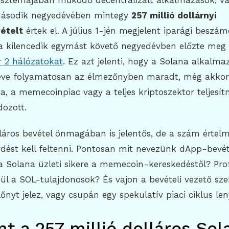
sztémájában működő decentralizált alkalmazások, va
ásodik negyedévében mintegy
257 millió dollárnyi
ételt
értek el. A július 1-jén megjelent iparági beszám
 a kilencedik egymást követő negyedévben előzte meg 
r 2 hálózatokat
. Ez azt jelenti, hogy a Solana alkalma
éve folyamatosan az élmezőnyben maradt, még akkor 
, a memecoinpiac vagy a teljes kriptoszektor teljesí
dozott.
lláros bevétel önmagában is jelentős, de a szám értel
rdést kell feltenni. Pontosan mit nevezünk dApp-bevé
a Solana üzleti sikere a memecoin-kereskedéstől? Pro
ül a SOL-tulajdonosok? És vajon a bevételi vezető sz
lőnyt jelez, vagy csupán egy spekulatív piaci ciklus l
nt a 257 millió dolláros Sol