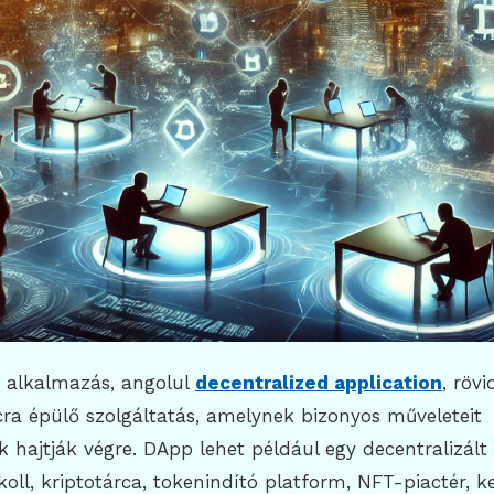
t alkalmazás, angolul
decentralized application
, röv
ra épülő szolgáltatás, amelynek bizonyos műveleteit
 hajtják végre. DApp lehet például egy decentralizált 
okoll, kriptotárca, tokenindító platform, NFT-piactér, k