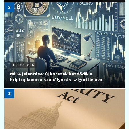
ELEMZÉSEK
MiCA jelentése: új korszak kezdődik a
kriptopiacon a szabályozás szigorításával