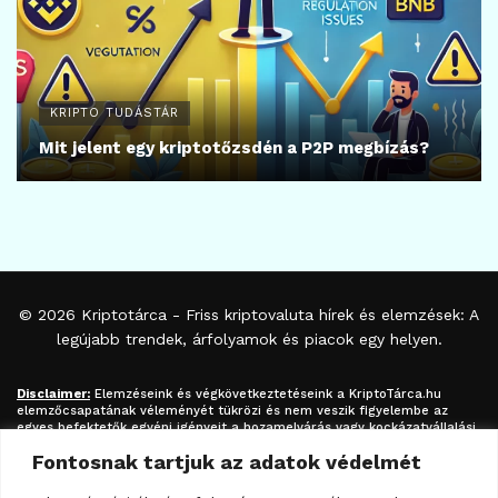
KRIPTO TUDÁSTÁR
Mit jelent egy kriptotőzsdén a P2P megbízás?
© 2026
Kriptotárca
- Friss kriptovaluta hírek és elemzések: A
legújabb trendek, árfolyamok és piacok egy helyen.
Disclaimer:
Elemzéseink és végkövetkeztetéseink a
KriptoTárca.hu
elemzőcsapatának véleményét tükrözi és nem veszik figyelembe az
egyes befektetők egyéni igényeit a hozamelvárás vagy kockázatvállalási
hajlandóság tekintetében. A megjelenített információk nem minősíthetők
Fontosnak tartjuk az adatok védelmét
befektetési tanácsadásnak, befektetési ajánlásnak, értékpapír /
kriptovaluta / token / ICO / cloud mining stb. jegyzésére / vételére /
eladására vonatkozó felhívásnak azok kizárólag tájékoztatásul