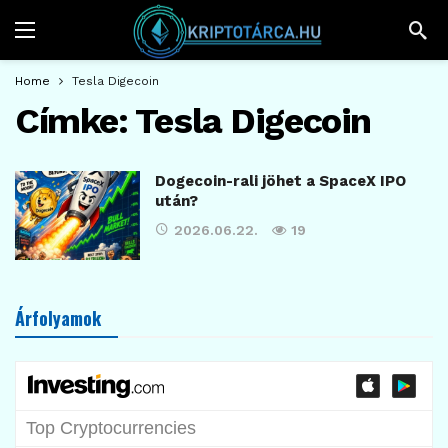
Home
Tesla Digecoin
Címke:
Tesla Digecoin
Dogecoin-rali jöhet a SpaceX IPO
után?
2026.06.22.
19
Árfolyamok