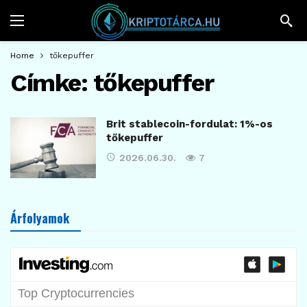
Home
tőkepuffer
Címke:
tőkepuffer
Brit stablecoin-fordulat: 1%-os
tőkepuffer
2026.06.30.
7
Árfolyamok