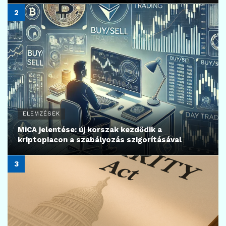
ELEMZÉSEK
MiCA jelentése: új korszak kezdődik a
kriptopiacon a szabályozás szigorításával