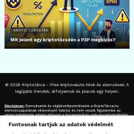
KRIPTO TUDÁSTÁR
Mit jelent egy kriptotőzsdén a P2P megbízás?
© 2026
Kriptotárca
- Friss kriptovaluta hírek és elemzések: A
legújabb trendek, árfolyamok és piacok egy helyen.
Disclaimer:
Elemzéseink és végkövetkeztetéseink a
KriptoTárca.hu
elemzőcsapatának véleményét tükrözi és nem veszik figyelembe az
egyes befektetők egyéni igényeit a hozamelvárás vagy kockázatvállalási
hajlandóság tekintetében. A megjelenített információk nem minősíthetők
Fontosnak tartjuk az adatok védelmét
befektetési tanácsadásnak, befektetési ajánlásnak, értékpapír /
kriptovaluta / token / ICO / cloud mining stb. jegyzésére / vételére /
eladására vonatkozó felhívásnak azok kizárólag tájékoztatásul