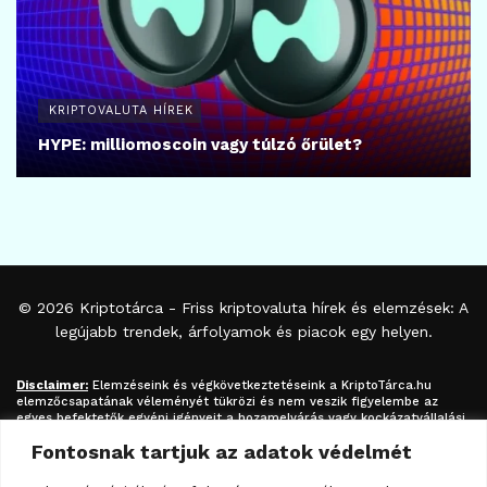
KRIPTOVALUTA HÍREK
HYPE: milliomoscoin vagy túlzó őrület?
© 2026
Kriptotárca
- Friss kriptovaluta hírek és elemzések: A
legújabb trendek, árfolyamok és piacok egy helyen.
Disclaimer:
Elemzéseink és végkövetkeztetéseink a
KriptoTárca.hu
elemzőcsapatának véleményét tükrözi és nem veszik figyelembe az
egyes befektetők egyéni igényeit a hozamelvárás vagy kockázatvállalási
hajlandóság tekintetében. A megjelenített információk nem minősíthetők
Fontosnak tartjuk az adatok védelmét
befektetési tanácsadásnak, befektetési ajánlásnak, értékpapír /
kriptovaluta / token / ICO / cloud mining stb. jegyzésére / vételére /
eladására vonatkozó felhívásnak azok kizárólag tájékoztatásul