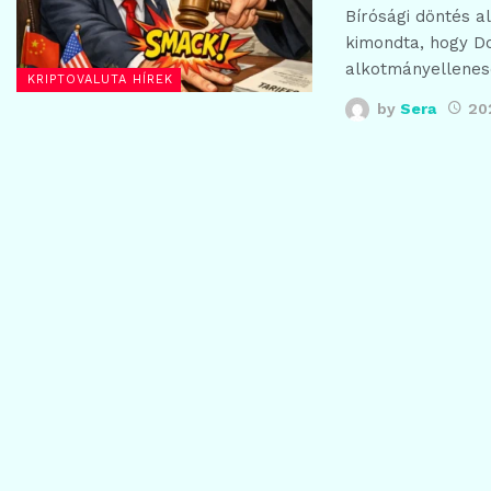
Bírósági döntés a
kimondta, hogy D
alkotmányellenes
KRIPTOVALUTA HÍREK
by
Sera
20