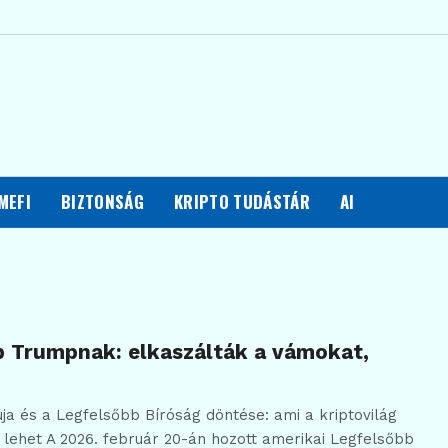
MEFI
BIZTONSÁG
KRIPTO TUDÁSTÁR
AI
p Trumpnak: elkaszálták a vámokat,
 és a Legfelsőbb Bíróság döntése: ami a kriptovilág
 lehet A 2026. február 20-án hozott amerikai Legfelsőbb