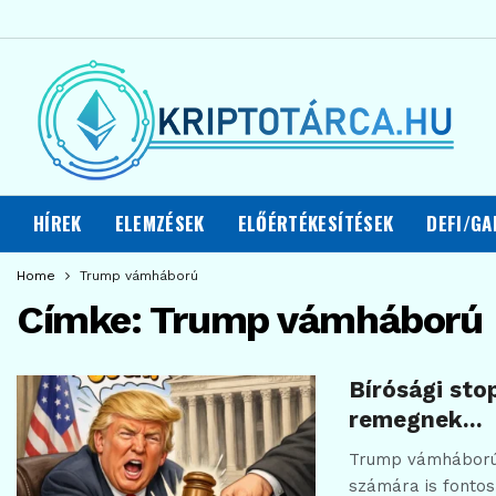
HÍREK
ELEMZÉSEK
ELŐÉRTÉKESÍTÉSEK
DEFI/GA
Home
Trump vámháború
Címke:
Trump vámháború
Bírósági sto
remegnek…
Trump vámháborúja
számára is fontos