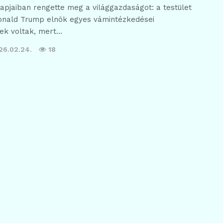
lapjaiban rengette meg a világgazdaságot: a testület
onald Trump elnök egyes vámintézkedései
ek voltak, mert…
26.02.24.
18