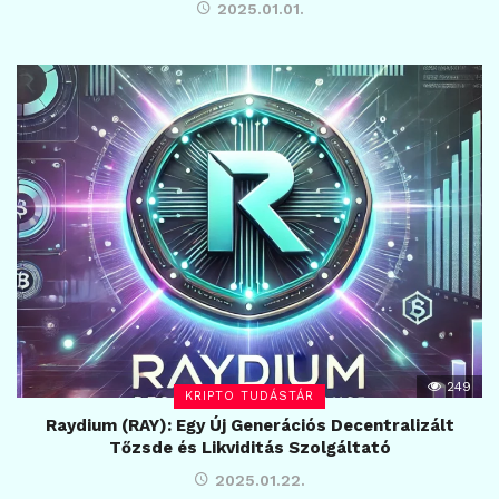
2025.01.01.
249
KRIPTO TUDÁSTÁR
Raydium (RAY): Egy Új Generációs Decentralizált
Tőzsde és Likviditás Szolgáltató
2025.01.22.