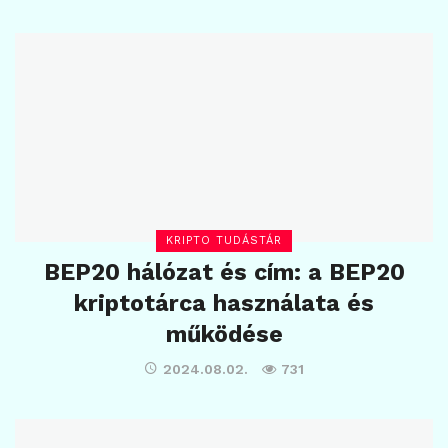
KRIPTO TUDÁSTÁR
BEP20 hálózat és cím: a BEP20
kriptotárca használata és
működése
2024.08.02.
731