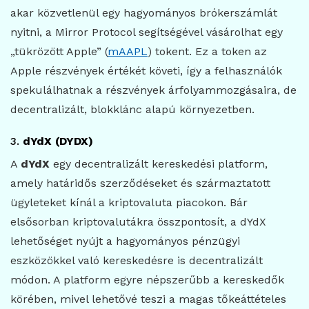
akar közvetlenül egy hagyományos brókerszámlát
nyitni, a Mirror Protocol segítségével vásárolhat egy
„tükrözött Apple” (
mAAPL
) tokent. Ez a token az
Apple részvények értékét követi, így a felhasználók
spekulálhatnak a részvények árfolyammozgásaira, de
decentralizált, blokklánc alapú környezetben.
3.
dYdX (DYDX)
A
dYdX
egy decentralizált kereskedési platform,
amely határidős szerződéseket és származtatott
ügyleteket kínál a kriptovaluta piacokon. Bár
elsősorban kriptovalutákra összpontosít, a dYdX
lehetőséget nyújt a hagyományos pénzügyi
eszközökkel való kereskedésre is decentralizált
módon. A platform egyre népszerűbb a kereskedők
körében, mivel lehetővé teszi a magas tőkeáttételes