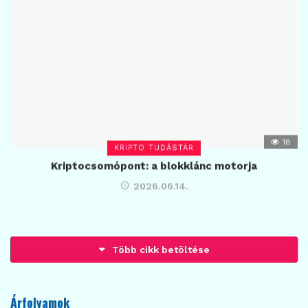
18
KRIPTO TUDÁSTÁR
Kriptocsomópont: a blokklánc motorja
2026.06.14.
Betöltés...
Árfolyamok