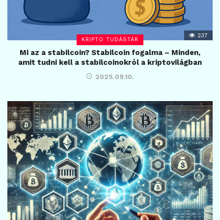
237
KRIPTO TUDÁSTÁR
Mi az a stabilcoin? Stabilcoin fogalma – Minden,
amit tudni kell a stabilcoinokról a kriptovilágban
2025.09.10.