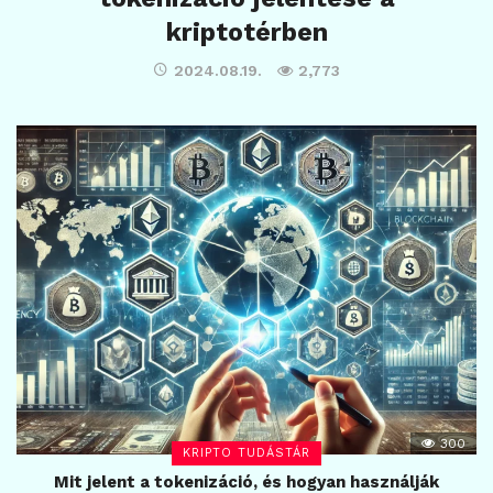
kriptotérben
2024.08.19.
2,773
300
KRIPTO TUDÁSTÁR
Mit jelent a tokenizáció, és hogyan használják