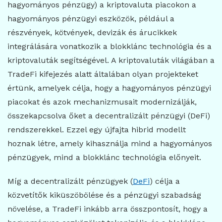
hagyományos pénzügy) a kriptovaluta piacokon a
hagyományos pénzügyi eszközök, például a
részvények, kötvények, devizák és árucikkek
integrálására vonatkozik a blokklánc technológia és a
kriptovaluták segítségével. A kriptovaluták világában a
TradeFi kifejezés alatt általában olyan projekteket
értünk, amelyek célja, hogy a hagyományos pénzügyi
piacokat és azok mechanizmusait modernizálják,
összekapcsolva őket a decentralizált pénzügyi (DeFi)
rendszerekkel. Ezzel egy újfajta hibrid modellt
hoznak létre, amely kihasználja mind a hagyományos
pénzügyek, mind a blokklánc technológia előnyeit.
Míg a decentralizált pénzügyek (
DeFi
) célja a
közvetítők kiküszöbölése és a pénzügyi szabadság
növelése, a TradeFi inkább arra összpontosít, hogy a