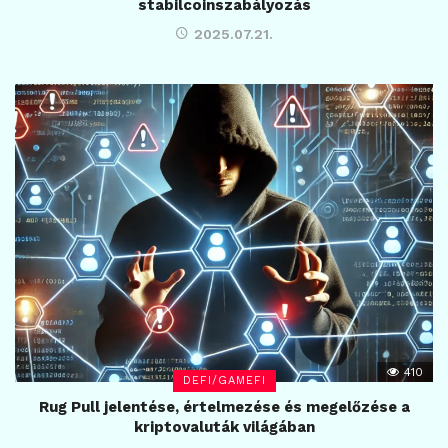
stabilcoinszabályozás
2025.07.21.
410
DEFI/GAMEFI
Rug Pull jelentése, értelmezése és megelőzése a
kriptovaluták világában