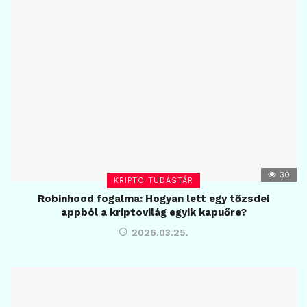
30
KRIPTO TUDÁSTÁR
Robinhood fogalma: Hogyan lett egy tőzsdei
appból a kriptovilág egyik kapuőre?
2026.03.25.