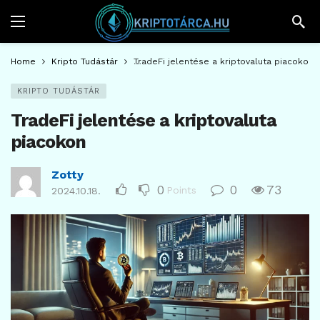
Home
Kripto Tudástár
TradeFi jelentése a kriptovaluta piacokon
KRIPTO TUDÁSTÁR
TradeFi jelentése a kriptovaluta
piacokon
Zotty
0
0
73
Points
2024.10.18.