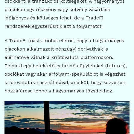
csökkenti a tranzakciós költségeket. A hagyományos
piacokon egy részvény vagy kötvény vásárlása
időigényes és költséges lehet, de a TradeFi
rendszerek egyszerűsítik ezt a folyamatot.
A TradeFi másik fontos eleme, hogy a hagyományos
piacokon alkalmazott pénzügyi derivatívák is
elérhetővé válnak a kriptovaluta platformokon.
Például egy befektető határidős ügyleteket (futures),
opciókat vagy akár árfolyam-spekulációt is végezhet
kriptovaluták használatával, anélkül, hogy közvetlen
hozzáférése lenne a hagyományos tőzsdékhez.