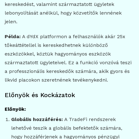
kereskedést, valamint származtatott ügyletek
lebonyolítását anélkül, hogy közvetítők lennének
jelen.
Példa:
A dYdX platformon a felhasználók akár 25x
tőkeáttétellel is kereskedhetnek különböző
eszközökkel, köztük hagyományos eszközök
származtatott ügyleteivel. Ez a funkció vonzóvá teszi
a professzionális kereskedők számára, akik gyors és
likvid piacokon szeretnének tevékenykedni.
Előnyök és Kockázatok
Előnyök:
Globális hozzáférés:
A TradeFi rendszerek
lehetővé teszik a globális befektetők számára,
hogy hozzáférjenek a hagyományos pénzügyi