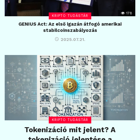
178
KRIPTO TUDÁSTÁR
GENIUS Act: Az első igazán átfogó amerikai
stabilcoinszabályozás
2025.07.21.
KRIPTO TUDÁSTÁR
Tokenizáció mit jelent? A
tokenizáció jelentése a