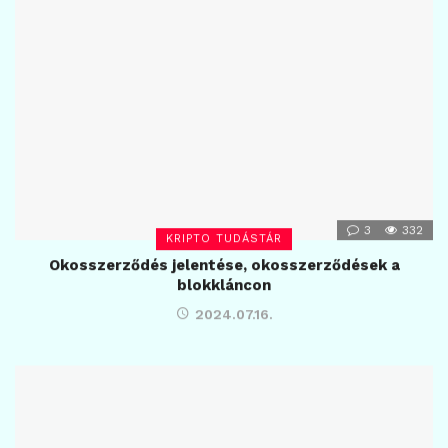
3
332
KRIPTO TUDÁSTÁR
Okosszerződés jelentése, okosszerződések a
blokkláncon
2024.07.16.