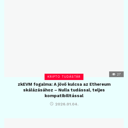
27
KRIPTO TUDÁSTÁR
zkEVM fogalma: A jövő kulcsa az Ethereum
skálázásához – Nulla tudással, teljes
kompatibilitással
2026.01.04.