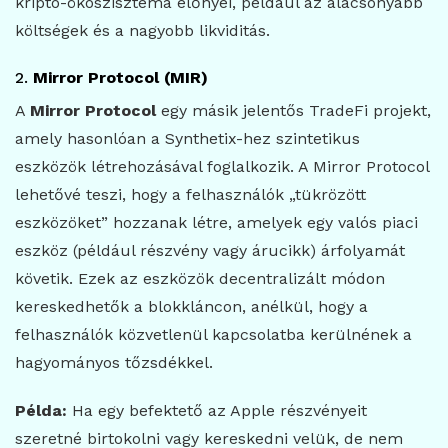
kripto-ökoszisztéma előnyei, például az alacsonyabb
költségek és a nagyobb likviditás.
2.
Mirror Protocol (MIR)
A
Mirror Protocol
egy másik jelentős TradeFi projekt,
amely hasonlóan a Synthetix-hez szintetikus
eszközök létrehozásával foglalkozik. A Mirror Protocol
lehetővé teszi, hogy a felhasználók „tükrözött
eszközöket” hozzanak létre, amelyek egy valós piaci
eszköz (például részvény vagy árucikk) árfolyamát
követik. Ezek az eszközök decentralizált módon
kereskedhetők a blokkláncon, anélkül, hogy a
felhasználók közvetlenül kapcsolatba kerülnének a
hagyományos tőzsdékkel.
Példa:
Ha egy befektető az Apple részvényeit
szeretné birtokolni vagy kereskedni velük, de nem