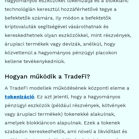
hagyományos eszközöket tokenizálja és a blokklánc
technológián keresztül hozzáférhetővé tegye a
befektetők számára. Ily módon a befektetők
kriptovaluták segítségével vásárolhatnak és
kereskedhetnek olyan eszközökkel, mint részvények,
árupiaci termékek vagy devizák, anélkül, hogy
közvetlenül a hagyományos pénzügyi piacokon
kellene tevékenykedniük.
Hogyan működik a TradeFi?
A TradeFi modellek működésének központi eleme a
tokenizáció
. Ez azt jelenti, hogy a hagyományos
pénzügyi eszközök (például részvények, kötvények
vagy árupiaci termékek) tokenekké alakulnak,
amelyek blokkláncon alapulnak. Ezek a tokenek
szabadon kereskedhetők, ami növeli a likviditást és