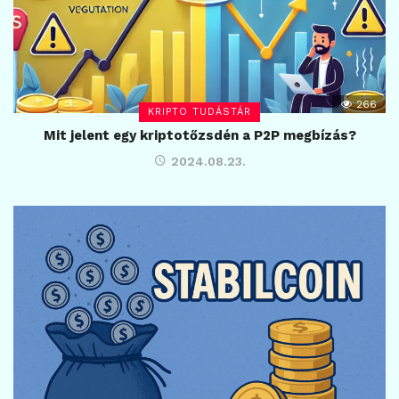
266
KRIPTO TUDÁSTÁR
Mit jelent egy kriptotőzsdén a P2P megbízás?
2024.08.23.