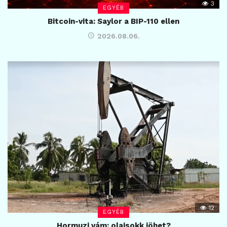
3
EGYÉB
Bitcoin-vita: Saylor a BIP-110 ellen
2026.08.06.
12
EGYÉB
Hormuzi vám: olajsokk jöhet?