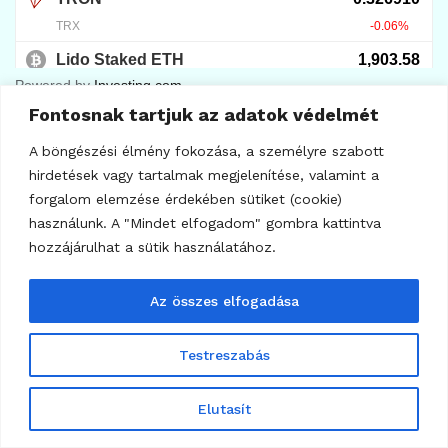
Zero-click világ: hirdetéskezelés kattintás nélkül
2025.11.30.
Fontosnak tartjuk az adatok védelmét
A böngészési élmény fokozása, a személyre szabott
hirdetések vagy tartalmak megjelenítése, valamint a
forgalom elemzése érdekében sütiket (cookie)
használunk. A "Mindet elfogadom" gombra kattintva
hozzájárulhat a sütik használatához.
Az összes elfogadása
Testreszabás
52
EGYÉB
Elutasít
Zúg, kattog, vagy csak eltört a polc? Így mentsd
meg Indesit hűtődet!