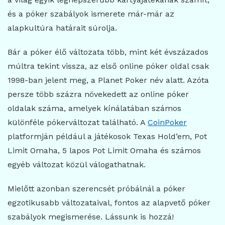
és a póker szabályok ismerete már-már az
alapkultúra határait súrolja.
Bár a póker élő változata több, mint két évszázados
múltra tekint vissza, az első online póker oldal csak
1998-ban jelent meg, a Planet Poker név alatt. Azóta
persze több százra növekedett az online póker
oldalak száma, amelyek kínálatában számos
különféle pókerváltozat található. A
CoinPoker
platformján például a játékosok Texas Hold’em, Pot
Limit Omaha, 5 lapos Pot Limit Omaha és számos
egyéb változat közül válogathatnak.
Mielőtt azonban szerencsét próbálnál a póker
egzotikusabb változataival, fontos az alapvető póker
szabályok megismerése. Lássunk is hozzá!