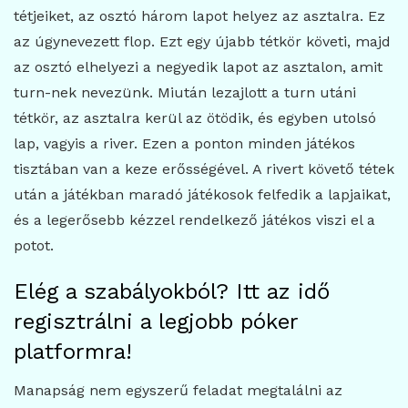
tétjeiket, az osztó három lapot helyez az asztalra. Ez
az úgynevezett flop. Ezt egy újabb tétkör követi, majd
az osztó elhelyezi a negyedik lapot az asztalon, amit
turn-nek nevezünk. Miután lezajlott a turn utáni
tétkör, az asztalra kerül az ötödik, és egyben utolsó
lap, vagyis a river. Ezen a ponton minden játékos
tisztában van a keze erősségével. A rivert követő tétek
után a játékban maradó játékosok felfedik a lapjaikat,
és a legerősebb kézzel rendelkező játékos viszi el a
potot.
Elég a szabályokból? Itt az idő
regisztrálni a legjobb póker
platformra!
Manapság nem egyszerű feladat megtalálni az