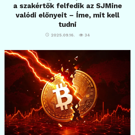
a szakértők felfedik az SJMine
valódi előnyeit – Íme, mit kell
tudni
2025.09.16.
34