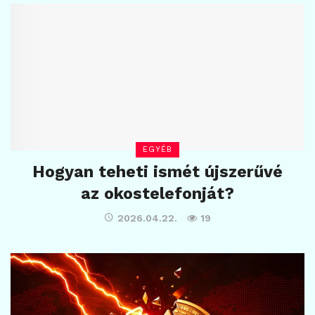
EGYÉB
Hogyan teheti ismét újszerűvé
az okostelefonját?
2026.04.22.
19