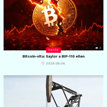
3
EGYÉB
Bitcoin-vita: Saylor a BIP-110 ellen
2026.08.06.