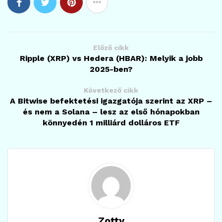
Előző cikk
Ripple (XRP) vs Hedera (HBAR): Melyik a jobb
2025-ben?
Következő cikk
A Bitwise befektetési igazgatója szerint az XRP –
és nem a Solana – lesz az első hónapokban
könnyedén 1 milliárd dolláros ETF
Zotty