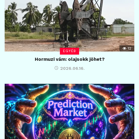
12
EGYÉB
Hormuzi vám: olajsokk jöhet?
2026.06.16.