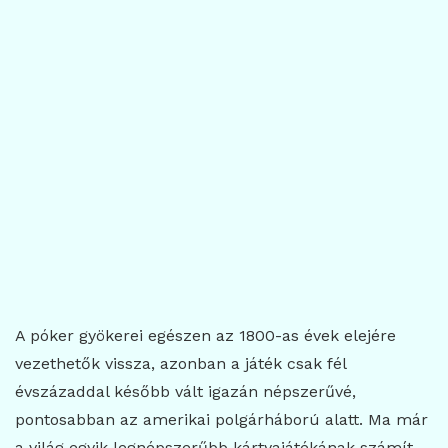
A póker gyökerei egészen az 1800-as évek elejére
vezethetők vissza, azonban a játék csak fél
évszázaddal később vált igazán népszerűvé,
pontosabban az amerikai polgárháború alatt. Ma már
a világ egyik legnépszerűbb kártyajátékának számít,