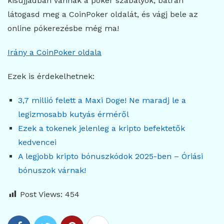
kisujjadban vannak a póker szabályok, bátran
látogasd meg a CoinPoker oldalát, és vágj bele az
online pókerezésbe még ma!
Irány a CoinPoker oldala
Ezek is érdekelhetnek:
3,7 millió felett a Maxi Doge! Ne maradj le a
legizmosabb kutyás érméről
Ezek a tokenek jelenleg a kripto befektetők
kedvencei
A legjobb kripto bónuszkódok 2025-ben – Óriási
bónuszok várnak!
Post Views:
454