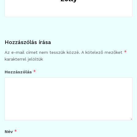
Hozzászólás írása
*
Az e-mail címet nem tesszük közzé.
A kötelező mezőket
karakterrel jelöltük
*
Hozzászólás
*
Név