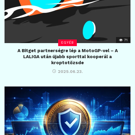
71
EGYÉB
A Bitget partnerségre lép a MotoGP-vel – A
LALIGA után újabb sporttal kooperál a
kroptotőzsde
2025.06.23.