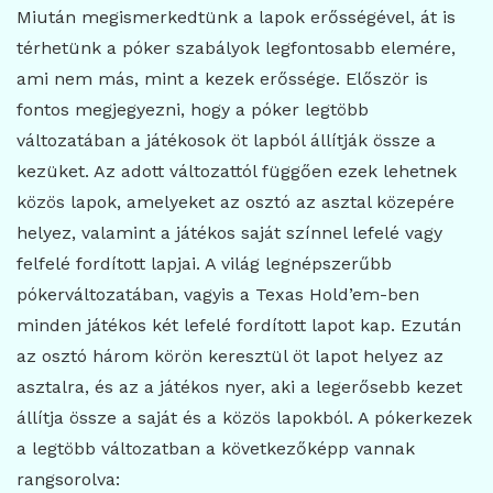
Miután megismerkedtünk a lapok erősségével, át is
térhetünk a póker szabályok legfontosabb elemére,
ami nem más, mint a kezek erőssége. Először is
fontos megjegyezni, hogy a póker legtöbb
változatában a játékosok öt lapból állítják össze a
kezüket. Az adott változattól függően ezek lehetnek
közös lapok, amelyeket az osztó az asztal közepére
helyez, valamint a játékos saját színnel lefelé vagy
felfelé fordított lapjai. A világ legnépszerűbb
pókerváltozatában, vagyis a Texas Hold’em-ben
minden játékos két lefelé fordított lapot kap. Ezután
az osztó három körön keresztül öt lapot helyez az
asztalra, és az a játékos nyer, aki a legerősebb kezet
állítja össze a saját és a közös lapokból. A pókerkezek
a legtöbb változatban a következőképp vannak
rangsorolva: