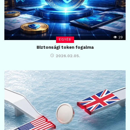
29
EGYÉB
Biztonsági token fogalma
2026.02.05.