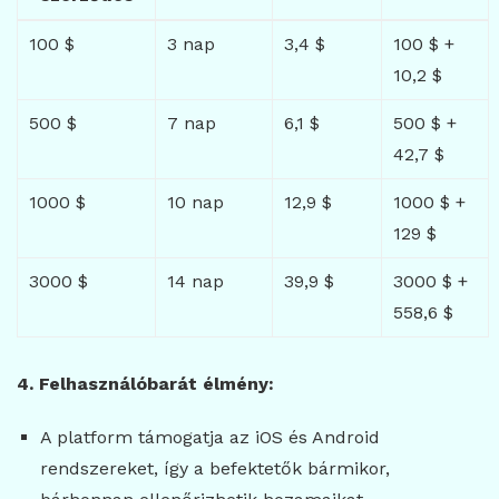
100 $
3 nap
3,4 $
100 $ +
10,2 $
500 $
7 nap
6,1 $
500 $ +
42,7 $
1000 $
10 nap
12,9 $
1000 $ +
129 $
3000 $
14 nap
39,9 $
3000 $ +
558,6 $
4. Felhasználóbarát élmény:
A platform támogatja az iOS és Android
rendszereket, így a befektetők bármikor,