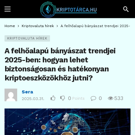
Home
Kriptovaluta hírek
A felhőalapú bányászat trendjei 2025-be
KRIPTOVALUTA HÍREK
A felhőalapú bányászat trendjei
2025-ben: hogyan lehet
biztonságosan és hatékonyan
kriptoeszközökhöz jutni?
Sera
0
0
533
Points
2025.03.31.