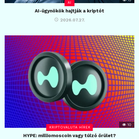
AI
AI-ügynökök hajtják a kriptót
2026.07.27.
10
KRIPTOVALUTA HÍREK
HYPE: milliomoscoin vagy túlzó őrület?