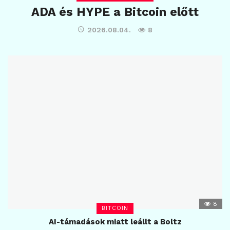
ADA és HYPE a Bitcoin előtt
2026.08.04.
8
8
BITCOIN
AI-támadások miatt leállt a Boltz