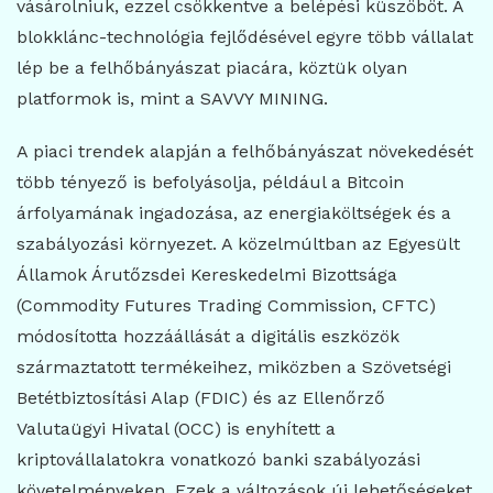
vásárolniuk, ezzel csökkentve a belépési küszöböt. A
blokklánc-technológia fejlődésével egyre több vállalat
lép be a felhőbányászat piacára, köztük olyan
platformok is, mint a SAVVY MINING.
A piaci trendek alapján a felhőbányászat növekedését
több tényező is befolyásolja, például a Bitcoin
árfolyamának ingadozása, az energiaköltségek és a
szabályozási környezet. A közelmúltban az Egyesült
Államok Árutőzsdei Kereskedelmi Bizottsága
(Commodity Futures Trading Commission, CFTC)
módosította hozzáállását a digitális eszközök
származtatott termékeihez, miközben a Szövetségi
Betétbiztosítási Alap (FDIC) és az Ellenőrző
Valutaügyi Hivatal (OCC) is enyhített a
kriptovállalatokra vonatkozó banki szabályozási
követelményeken. Ezek a változások új lehetőségeket