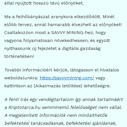
által nyújtott hosszú távú előnyöket.
Ma a felhőbányászat aranykora elkezdődött. Minél
előbb tervez, annál hamarabb élvezheti az előnyöket!
Csatlakozzon most a SAVVY MINING-hez, hogy
vagyona folyamatosan növekedhessen, és együtt
nyithassunk új fejezetet a digitális gazdaság
történetében!
További információért kérjük, látogasson el hivatalos
weboldalunkra:
https://savvymining.com/
vagy
kattintson az (Alkalmazás letöltése) lehetőségre.
A fenti írás egy vendégtartalom így annak tartalmáért
a Kriptotarca.hu semminemű felelősséget nem vállal.
A megjelenített információk nem minősíthetők
befektetési tanácsadásnak, befektetési ajánlásnak,