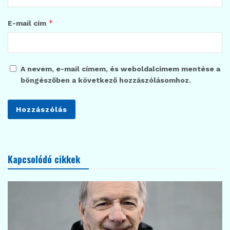
*
E-mail cím
A nevem, e-mail címem, és weboldalcímem mentése a
böngészőben a következő hozzászólásomhoz.
Kapcsolódó cikkek