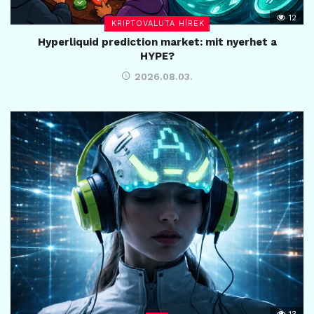
12
KRIPTOVALUTA HÍREK
Hyperliquid prediction market: mit nyerhet a
HYPE?
2026.08.03.
13