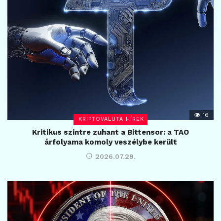
16
KRIPTOVALUTA HÍREK
Kritikus szintre zuhant a Bittensor: a TAO
árfolyama komoly veszélybe került
2026.07.29.