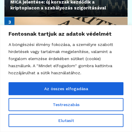
MiCA jelentése: új korszak kezdődik a
kriptopiacon a szabályozás szigorításával
Fontosnak tartjuk az adatok védelmét
A böngészési élmény fokozása, a személyre szabott
hirdetések vagy tartalmak megjelenítése, valamint a
forgalom elemzése érdekében sütiket (cookie)
használunk. A "Mindet elfogadom" gombra kattintva
hozzájárulhat a sütik használatához.
KRIPTO TUDÁSTÁR
Az összes elfogadása
CLARITY Act – Minden, amit a kriptovilág iránt
érdeklődőknek tudniuk kell
Testreszabás
Elutasít