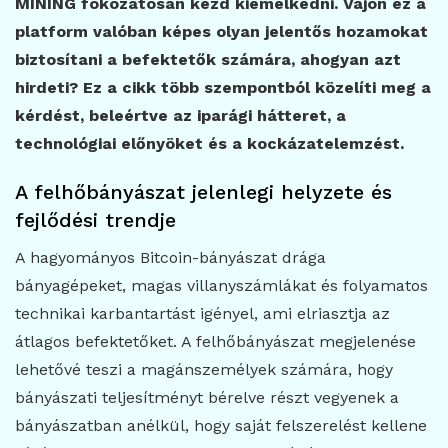
MINING fokozatosan kezd kiemelkedni. Vajon ez a
platform valóban képes olyan jelentős hozamokat
biztosítani a befektetők számára, ahogyan azt
hirdeti? Ez a cikk több szempontból közelíti meg a
kérdést, beleértve az iparági hátteret, a
technológiai előnyöket és a kockázatelemzést.
A felhőbányászat jelenlegi helyzete és
fejlődési trendje
A hagyományos Bitcoin-bányászat drága
bányagépeket, magas villanyszámlákat és folyamatos
technikai karbantartást igényel, ami elriasztja az
átlagos befektetőket. A felhőbányászat megjelenése
lehetővé teszi a magánszemélyek számára, hogy
bányászati teljesítményt bérelve részt vegyenek a
bányászatban anélkül, hogy saját felszerelést kellene