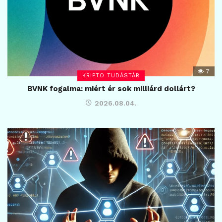
7
KRIPTO TUDÁSTÁR
BVNK fogalma: miért ér sok milliárd dollárt?
2026.08.04.