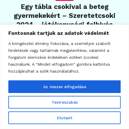
Egy tábla csokival a beteg
gyermekekért – Szeretetcsoki
2024 – jótékonysági felhívás
Fontosnak tartjuk az adatok védelmét
2024.11.06.
243
A böngészési élmény fokozása, a személyre szabott
hirdetések vagy tartalmak megjelenítése, valamint a
forgalom elemzése érdekében sütiket (cookie)
használunk. A "Mindet elfogadom" gombra kattintva
hozzájárulhat a sütik használatához.
Az összes elfogadása
Testreszabás
Elutasít