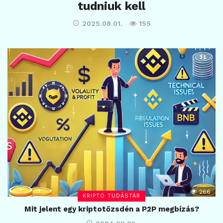
tudniuk kell
2025.08.01.
155
266
KRIPTO TUDÁSTÁR
Mit jelent egy kriptotőzsdén a P2P megbízás?