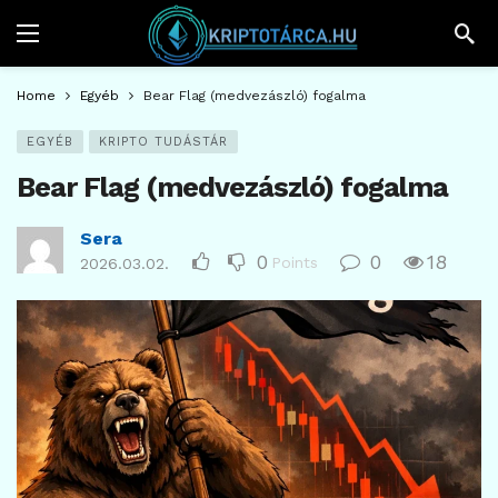
Home
Egyéb
Bear Flag (medvezászló) fogalma
EGYÉB
KRIPTO TUDÁSTÁR
Bear Flag (medvezászló) fogalma
Sera
0
0
18
Points
2026.03.02.