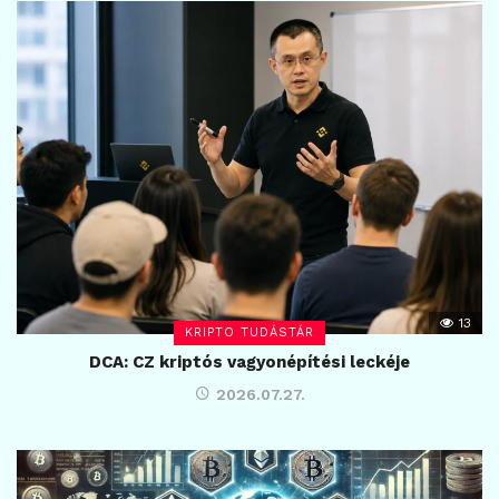
13
KRIPTO TUDÁSTÁR
DCA: CZ kriptós vagyonépítési leckéje
2026.07.27.