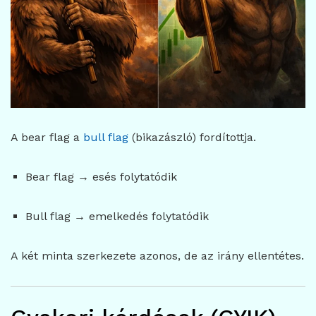
A bear flag a
bull flag
(bikazászló) fordítottja.
Bear flag → esés folytatódik
Bull flag → emelkedés folytatódik
A két minta szerkezete azonos, de az irány ellentétes.