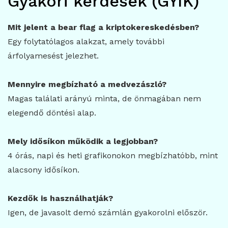
Gyakori kérdések (GYIK)
Mit jelent a bear flag a kriptokereskedésben?
Egy folytatólagos alakzat, amely további
árfolyamesést jelezhet.
Mennyire megbízható a medvezászló?
Magas találati arányú minta, de önmagában nem
elegendő döntési alap.
Mely idősíkon működik a legjobban?
4 órás, napi és heti grafikonokon megbízhatóbb, mint
alacsony idősíkon.
Kezdők is használhatják?
Igen, de javasolt demó számlán gyakorolni először.