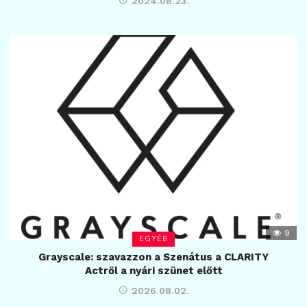
2024.08.23.
9
EGYÉB
Grayscale: szavazzon a Szenátus a CLARITY
Actről a nyári szünet előtt
2026.08.02.