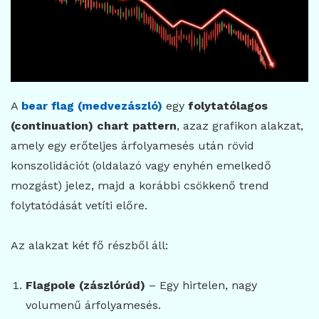
A
bear flag (medvezászló)
egy
folytatólagos
(continuation) chart pattern
, azaz grafikon alakzat,
amely egy erőteljes árfolyamesés után rövid
konszolidációt (oldalazó vagy enyhén emelkedő
mozgást) jelez, majd a korábbi csökkenő trend
folytatódását vetíti előre.
Az alakzat két fő részből áll:
Flagpole (zászlórúd)
– Egy hirtelen, nagy
volumenű árfolyamesés.