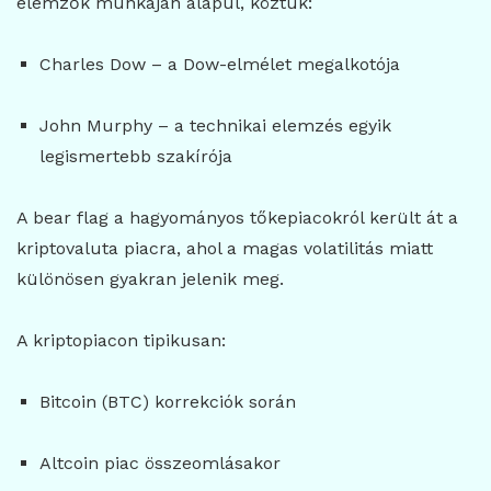
elemzők munkáján alapul, köztük:
Charles Dow
– a Dow-elmélet megalkotója
John Murphy
– a technikai elemzés egyik
legismertebb szakírója
A bear flag a hagyományos tőkepiacokról került át a
kriptovaluta piacra, ahol a magas volatilitás miatt
különösen gyakran jelenik meg.
A kriptopiacon tipikusan:
Bitcoin (BTC) korrekciók során
Altcoin piac összeomlásakor