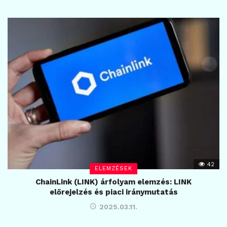
42
ELEMZÉSEK
ChainLink (LINK) árfolyam elemzés: LINK
előrejelzés és piaci iránymutatás
2025.03.11.