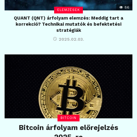
86
ELEMZÉSEK
QUANT (QNT) árfolyam elemzés: Meddig tart a
korrekció? Technikai mutatók és befektetési
stratégiák
2025.02.03.
BITCOIN
Bitcoin árfolyam előrejelzés