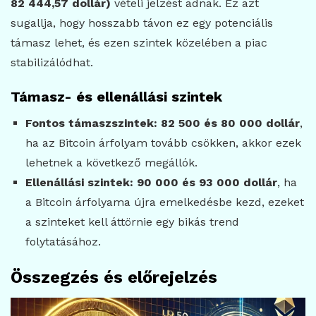
82 444,57 dollár)
vételi jelzést adnak. Ez azt
sugallja, hogy hosszabb távon ez egy potenciális
támasz lehet, és ezen szintek közelében a piac
stabilizálódhat.
Támasz- és ellenállási szintek
Fontos támaszszintek:
82 500 és 80 000 dollár
,
ha az Bitcoin árfolyam tovább csökken, akkor ezek
lehetnek a következő megállók.
Ellenállási szintek:
90 000 és 93 000 dollár
, ha
a Bitcoin árfolyama újra emelkedésbe kezd, ezeket
a szinteket kell áttörnie egy bikás trend
folytatásához.
Összegzés és előrejelzés