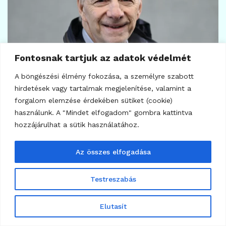
Fontosnak tartjuk az adatok védelmét
A böngészési élmény fokozása, a személyre szabott
hirdetések vagy tartalmak megjelenítése, valamint a
147
ELEMZÉSEK
forgalom elemzése érdekében sütiket (cookie)
Legjobb kriptovaluta befektetések – legnagyobb
használunk. A "Mindet elfogadom" gombra kattintva
nyertesek a héten
hozzájárulhat a sütik használatához.
2025.01.26.
Az összes elfogadása
Testreszabás
Elutasít