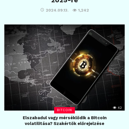
2025-re
2024.09.13.
1,242
42
BITCOIN
Elszabadul vagy mérséklődik a Bitcoin
volatilitása? Szakértők előrejelzése