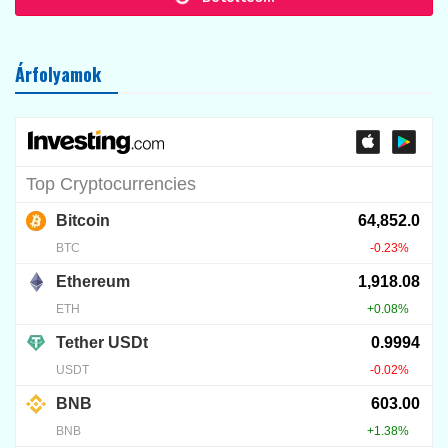
ELEMZÉSEK
CoinShares kriptovállalat – mit
csinál egy vezető kriptoeszköz-
kezelő cég
2024.09.09.
55