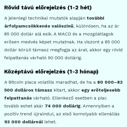
Rövid távú előrejelzés (1-2 hét)
A jelenlegi technikai mutatók alapján
további
árfolyamcsökkenés valószínű
, különösen, ha az ár
85 000 dollár alá esik. A MACD és a mozgóátlagok
erősen medvés képet mutatnak. Ha viszont a 85 000
dollár körüli támasz megfogja az árat, akkor egy rövid
felpattanás várható 90 000 dollárig.
Középtávú előrejelzés (1-3 hónap)
A Bitcoin piaca volatilis maradhat, de ha a
80 000–82
500 dolláros támasz
kitart, akkor
egy erőteljesebb
felpattanás
várható. Ellenkező esetben a piac
tovább eshet akár
74 000 dollárig
. Amennyiben a
pozitív trend újraindul, az első komolyabb ellenállás
93 000 dollárnál
lehet.