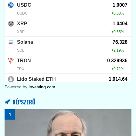
66
ELEMZÉSEK
Dogecoin technikai árfolyam elemzés és DOGE
kriptovaluta ár előrejelzés
2025.05.25.