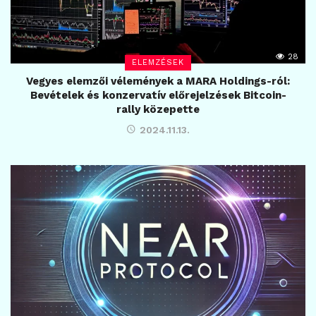
28
ELEMZÉSEK
Vegyes elemzői vélemények a MARA Holdings-ról:
Bevételek és konzervatív előrejelzések Bitcoin-
rally közepette
2024.11.13.