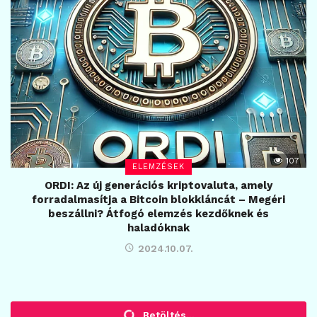
107
ELEMZÉSEK
ORDI: Az új generációs kriptovaluta, amely
forradalmasítja a Bitcoin blokkláncát – Megéri
beszállni? Átfogó elemzés kezdőknek és
haladóknak
2024.10.07.