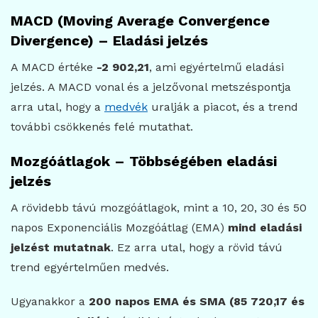
MACD (Moving Average Convergence
Divergence) – Eladási jelzés
A MACD értéke
-2 902,21
, ami egyértelmű eladási
jelzés. A MACD vonal és a jelzővonal metszéspontja
arra utal, hogy a
medvék
uralják a piacot, és a trend
további csökkenés felé mutathat.
Mozgóátlagok – Többségében eladási
jelzés
A rövidebb távú mozgóátlagok, mint a 10, 20, 30 és 50
napos Exponenciális Mozgóátlag (EMA)
mind eladási
jelzést mutatnak
. Ez arra utal, hogy a rövid távú
trend egyértelműen medvés.
Ugyanakkor a
200 napos EMA és SMA (85 720,17 és