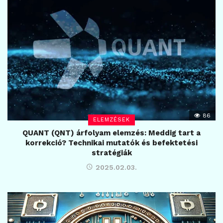
86
ELEMZÉSEK
QUANT (QNT) árfolyam elemzés: Meddig tart a
korrekció? Technikai mutatók és befektetési
stratégiák
2025.02.03.