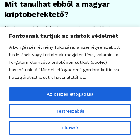
Mit tanulhat ebből a magyar
kriptobefektető?
Magyarországon jelenleg nem beszélhetünk
Fontosnak tartjuk az adatok védelmét
ugyanilyen, Fannie Mae-típusú állami hátterű
kriptófedezetű jelzáloghitel-modellről. A hír mégis
A böngészési élmény fokozása, a személyre szabott
tanulságos, mert megmutatja, merre mozdulhat a
hirdetések vagy tartalmak megjelenítése, valamint a
forgalom elemzése érdekében sütiket (cookie)
globális pénzügyi rendszer.
használunk. A "Mindet elfogadom" gombra kattintva
hozzájárulhat a sütik használatához.
A magyar befektetők számára a legfontosabb
tanulság az, hogy a kriptovagyon egyre inkább
Az összes elfogadása
pénzügyi tervezési kérdéssé válik. Már nem elég azt
nézni, hogy „mennyi a Bitcoin ára”. A fontosabb
Testreszabás
kérdések ezek: hogyan illeszkedik a kriptó a teljes
vagyonhoz, milyen likviditási szerepe van, milyen
Elutasít
adókövetkezményei vannak, és hogyan lehet
kockázatos eszközt felelősen használni hosszú távú