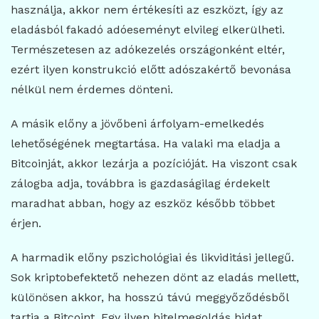
használja, akkor nem értékesíti az eszközt, így az
eladásból fakadó adóeseményt elvileg elkerülheti.
Természetesen az adókezelés országonként eltér,
ezért ilyen konstrukció előtt adószakértő bevonása
nélkül nem érdemes dönteni.
A másik előny a jövőbeni árfolyam-emelkedés
lehetőségének megtartása. Ha valaki ma eladja a
Bitcoinját, akkor lezárja a pozícióját. Ha viszont csak
zálogba adja, továbbra is gazdaságilag érdekelt
maradhat abban, hogy az eszköz később többet
érjen.
A harmadik előny pszichológiai és likviditási jellegű.
Sok kriptobefektető nehezen dönt az eladás mellett,
különösen akkor, ha hosszú távú meggyőződésből
tartja a Bitcoint. Egy ilyen hitelmegoldás hidat