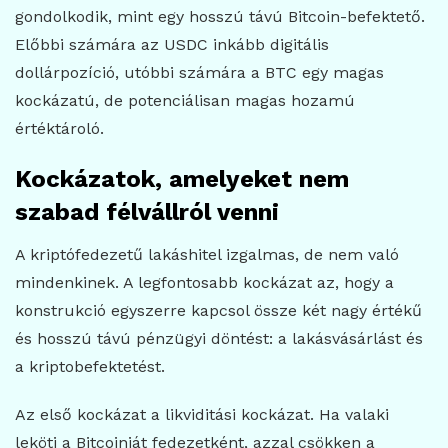
gondolkodik, mint egy hosszú távú Bitcoin-befektető.
Előbbi számára az USDC inkább digitális
dollárpozíció, utóbbi számára a BTC egy magas
kockázatú, de potenciálisan magas hozamú
értéktároló.
Kockázatok, amelyeket nem
szabad félvállról venni
A kriptófedezetű lakáshitel izgalmas, de nem való
mindenkinek. A legfontosabb kockázat az, hogy a
konstrukció egyszerre kapcsol össze két nagy értékű
és hosszú távú pénzügyi döntést: a lakásvásárlást és
a kriptobefektetést.
Az első kockázat a likviditási kockázat. Ha valaki
leköti a Bitcoinját fedezetként, azzal csökken a