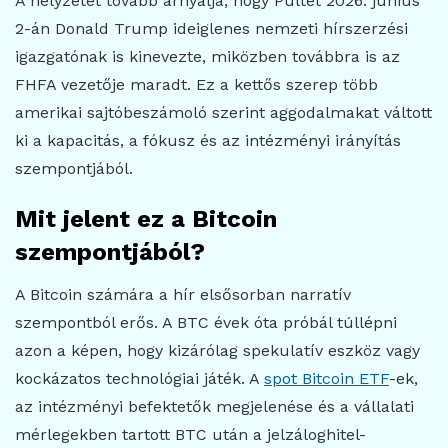
A helyzetet tovább árnyalja, hogy Pultét 2026. június
2-án Donald Trump ideiglenes nemzeti hírszerzési
igazgatónak is kinevezte, miközben továbbra is az
FHFA vezetője maradt. Ez a kettős szerep több
amerikai sajtóbeszámoló szerint aggodalmakat váltott
ki a kapacitás, a fókusz és az intézményi irányítás
szempontjából.
Mit jelent ez a Bitcoin
szempontjából?
A Bitcoin számára a hír elsősorban narratív
szempontból erős. A BTC évek óta próbál túllépni
azon a képen, hogy kizárólag spekulatív eszköz vagy
kockázatos technológiai játék. A
spot Bitcoin ETF
-ek,
az intézményi befektetők megjelenése és a vállalati
mérlegekben tartott BTC után a jelzáloghitel-