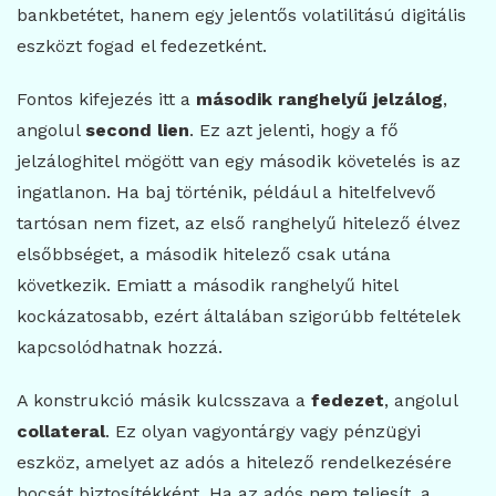
bankbetétet, hanem egy jelentős volatilitású digitális
eszközt fogad el fedezetként.
Fontos kifejezés itt a
második ranghelyű jelzálog
,
angolul
second lien
. Ez azt jelenti, hogy a fő
jelzáloghitel mögött van egy második követelés is az
ingatlanon. Ha baj történik, például a hitelfelvevő
tartósan nem fizet, az első ranghelyű hitelező élvez
elsőbbséget, a második hitelező csak utána
következik. Emiatt a második ranghelyű hitel
kockázatosabb, ezért általában szigorúbb feltételek
kapcsolódhatnak hozzá.
A konstrukció másik kulcsszava a
fedezet
, angolul
collateral
. Ez olyan vagyontárgy vagy pénzügyi
eszköz, amelyet az adós a hitelező rendelkezésére
bocsát biztosítékként. Ha az adós nem teljesít, a