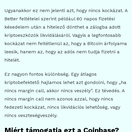
Ugyanakkor ez nem jelenti azt, hogy nincs kockázat. A
Better feltételei szerint például 60 napos fizetési
késedelem után a hitelező dönthet a zálogba adott
kriptoeszközök likvidálásáról. Vagyis a legfontosabb
kockázat nem feltétlenül az, hogy a Bitcoin árfolyama
leesik, hanem az, hogy az adós nem tudja fizetni a
hitelét.
Ez nagyon fontos különbség. Egy átlagos
kriptobefektető hajlamos lehet azt gondolni, hogy „ha
nincs margin call, akkor nincs veszély”. Ez tévedés. A
nincs margin call nem azonos azzal, hogy nincs
fedezeti kockázat, nincs likvidációs lehetőség, vagy
nincs veszteségveszély.
Miért támogatja ezt a Coinbase?