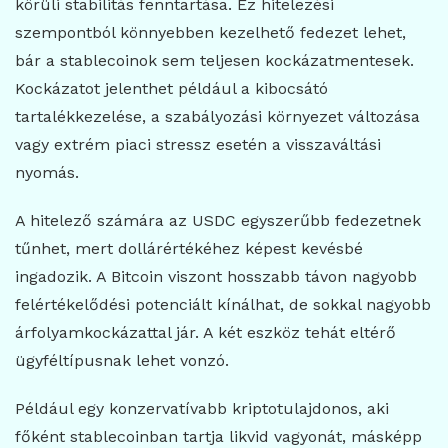
körüli stabilitás fenntartása. Ez hitelezési
szempontból könnyebben kezelhető fedezet lehet,
bár a stablecoinok sem teljesen kockázatmentesek.
Kockázatot jelenthet például a kibocsátó
tartalékkezelése, a szabályozási környezet változása
vagy extrém piaci stressz esetén a visszaváltási
nyomás.
A hitelező számára az USDC egyszerűbb fedezetnek
tűnhet, mert dollárértékéhez képest kevésbé
ingadozik. A Bitcoin viszont hosszabb távon nagyobb
felértékelődési potenciált kínálhat, de sokkal nagyobb
árfolyamkockázattal jár. A két eszköz tehát eltérő
ügyféltípusnak lehet vonzó.
Például egy konzervatívabb kriptotulajdonos, aki
főként stablecoinban tartja likvid vagyonát, másképp