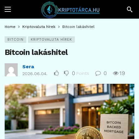
Home
Kriptovaluta hírek
Bitcoin lakáshitel
BITCOIN
KRIPTOVALUTA HÍREK
Bitcoin lakáshitel
Sera
0
0
19
Points
2026.06.04.