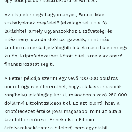
egy kétlépcsős hitelstruktúráról van szó.
Az első elem egy hagyományos, Fannie Mae-
szabályoknak megfelelő jelzáloghitel. Ez a fő
lakáshitel, amely ugyanazokhoz a szövetségi és
intézményi standardokhoz igazodik, mint más
konform amerikai jelzáloghitelek. A második elem egy
külön, kriptófedezethez kötött hitel, amely az önerő
finanszírozását segíti.
A Better példája szerint egy vevő 100 000 dolláros
önerőt úgy is előteremthet, hogy a lakásra második
ranghelyű jelzálogjog kerül, miközben a vevő 250 000
dollárnyi Bitcoint zálogosít el. Ez azt jelenti, hogy a
kriptófedezet értéke jóval magasabb, mint az általa
kiváltott önerőrész. Ennek oka a Bitcoin
árfolyamkockázata: a hitelező nem egy stabil