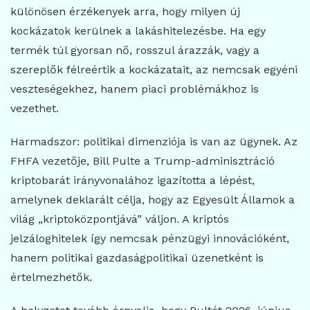
különösen érzékenyek arra, hogy milyen új
kockázatok kerülnek a lakáshitelezésbe. Ha egy
termék túl gyorsan nő, rosszul árazzák, vagy a
szereplők félreértik a kockázatait, az nemcsak egyéni
veszteségekhez, hanem piaci problémákhoz is
vezethet.
Harmadszor: politikai dimenziója is van az ügynek. Az
FHFA vezetője, Bill Pulte a Trump-adminisztráció
kriptobarát irányvonalához igazította a lépést,
amelynek deklarált célja, hogy az Egyesült Államok a
világ „kriptoközpontjává” váljon. A kriptós
jelzáloghitelek így nemcsak pénzügyi innovációként,
hanem politikai gazdaságpolitikai üzenetként is
értelmezhetők.