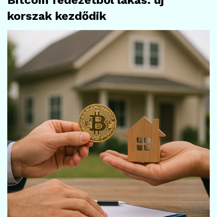
Bitcoin fedezetből lakás: új
korszak kezdődik