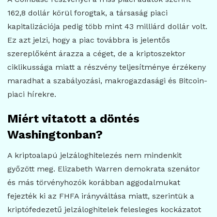
162,8 dollár körül forogtak, a társaság piaci
kapitalizációja pedig több mint 43 milliárd dollár volt.
Ez azt jelzi, hogy a piac továbbra is jelentős
szereplőként árazza a céget, de a kriptoszektor
ciklikussága miatt a részvény teljesítménye érzékeny
maradhat a szabályozási, makrogazdasági és Bitcoin-
piaci hírekre.
Miért vitatott a döntés
Washingtonban?
A kriptoalapú jelzáloghitelezés nem mindenkit
győzött meg. Elizabeth Warren demokrata szenátor
és más törvényhozók korábban aggodalmukat
fejezték ki az FHFA irányváltása miatt, szerintük a
kriptófedezetű jelzáloghitelek felesleges kockázatot