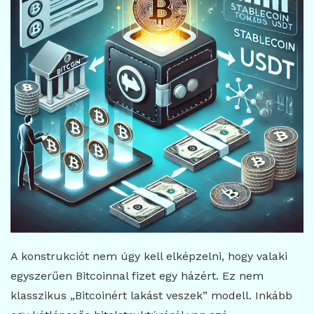
A konstrukciót nem úgy kell elképzelni, hogy valaki
egyszerűen Bitcoinnal fizet egy házért. Ez nem
klasszikus „Bitcoinért lakást veszek” modell. Inkább