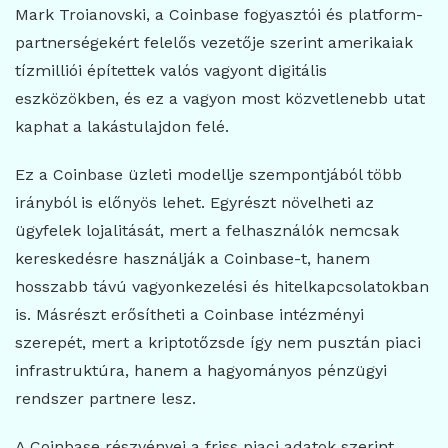
Mark Troianovski, a Coinbase fogyasztói és platform-
partnerségekért felelős vezetője szerint amerikaiak
tízmilliói építettek valós vagyont digitális
eszközökben, és ez a vagyon most közvetlenebb utat
kaphat a lakástulajdon felé.
Ez a Coinbase üzleti modellje szempontjából több
irányból is előnyös lehet. Egyrészt növelheti az
ügyfelek lojalitását, mert a felhasználók nemcsak
kereskedésre használják a Coinbase-t, hanem
hosszabb távú vagyonkezelési és hitelkapcsolatokban
is. Másrészt erősítheti a Coinbase intézményi
szerepét, mert a kriptotőzsde így nem pusztán piaci
infrastruktúra, hanem a hagyományos pénzügyi
rendszer partnere lesz.
A Coinbase részvényei a friss piaci adatok szerint