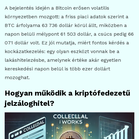
A bejelentés idején a Bitcoin erősen volatilis
környezetben mozgott: a friss piaci adatok szerint a
BTC árfolyama 63 736 dollár körül állt, miközben a
napon belüli mélypont 61 503 dollár, a csúcs pedig 66
071 dollár volt. Ez jól mutatja, miért fontos kérdés a
kockázatkezelés: egy olyan eszközt vonnak be a
lakáshitelezésbe, amelynek értéke akár egyetlen
kereskedési napon belül is több ezer dollárt
mozoghat.
Hogyan működik a kriptófedezetű
jelzáloghitel?