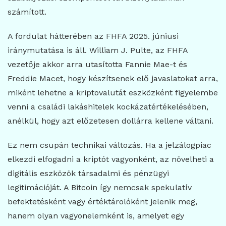
számított.
A fordulat hátterében az FHFA 2025. júniusi
iránymutatása is áll. William J. Pulte, az FHFA
vezetője akkor arra utasította Fannie Mae-t és
Freddie Macet, hogy készítsenek elő javaslatokat arra,
miként lehetne a kriptovalutát eszközként figyelembe
venni a családi lakáshitelek kockázatértékelésében,
anélkül, hogy azt előzetesen dollárra kellene váltani.
Ez nem csupán technikai változás. Ha a jelzálogpiac
elkezdi elfogadni a kriptót vagyonként, az növelheti a
digitális eszközök társadalmi és pénzügyi
legitimációját. A Bitcoin így nemcsak spekulatív
befektetésként vagy értéktárolóként jelenik meg,
hanem olyan vagyonelemként is, amelyet egy