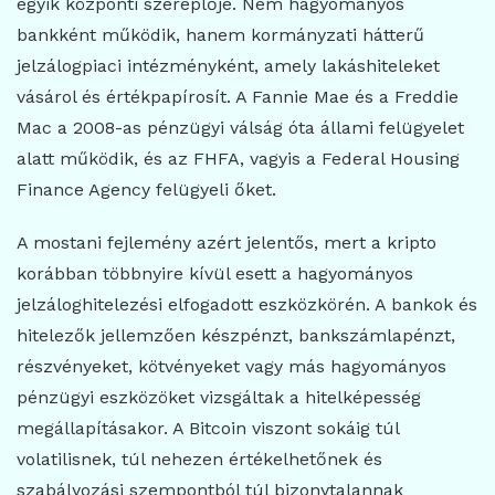
egyik központi szereplője. Nem hagyományos
bankként működik, hanem kormányzati hátterű
jelzálogpiaci intézményként, amely lakáshiteleket
vásárol és értékpapírosít. A Fannie Mae és a Freddie
Mac a 2008-as pénzügyi válság óta állami felügyelet
alatt működik, és az FHFA, vagyis a Federal Housing
Finance Agency felügyeli őket.
A mostani fejlemény azért jelentős, mert a kripto
korábban többnyire kívül esett a hagyományos
jelzáloghitelezési elfogadott eszközkörén. A bankok és
hitelezők jellemzően készpénzt, bankszámlapénzt,
részvényeket, kötvényeket vagy más hagyományos
pénzügyi eszközöket vizsgáltak a hitelképesség
megállapításakor. A Bitcoin viszont sokáig túl
volatilisnek, túl nehezen értékelhetőnek és
szabályozási szempontból túl bizonytalannak