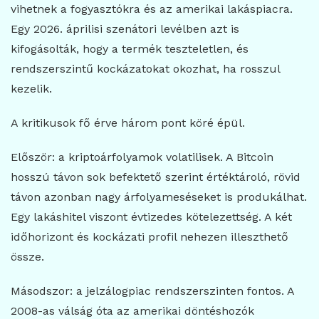
vihetnek a fogyasztókra és az amerikai lakáspiacra.
Egy 2026. áprilisi szenátori levélben azt is
kifogásolták, hogy a termék teszteletlen, és
rendszerszintű kockázatokat okozhat, ha rosszul
kezelik.
A kritikusok fő érve három pont köré épül.
Először: a kriptoárfolyamok volatilisek. A Bitcoin
hosszú távon sok befektető szerint értéktároló, rövid
távon azonban nagy árfolyameséseket is produkálhat.
Egy lakáshitel viszont évtizedes kötelezettség. A két
időhorizont és kockázati profil nehezen illeszthető
össze.
Másodszor: a jelzálogpiac rendszerszinten fontos. A
2008-as válság óta az amerikai döntéshozók