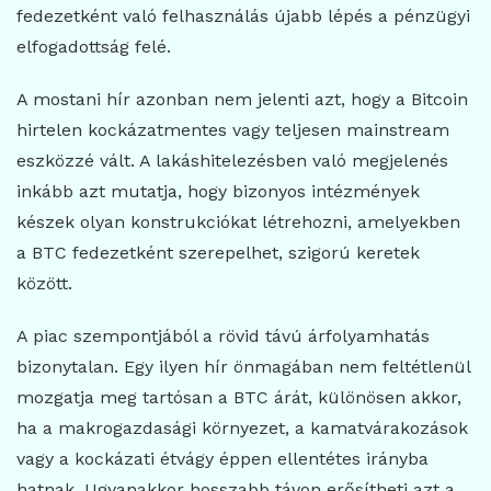
fedezetként való felhasználás újabb lépés a pénzügyi
elfogadottság felé.
A mostani hír azonban nem jelenti azt, hogy a Bitcoin
hirtelen kockázatmentes vagy teljesen mainstream
eszközzé vált. A lakáshitelezésben való megjelenés
inkább azt mutatja, hogy bizonyos intézmények
készek olyan konstrukciókat létrehozni, amelyekben
a BTC fedezetként szerepelhet, szigorú keretek
között.
A piac szempontjából a rövid távú árfolyamhatás
bizonytalan. Egy ilyen hír önmagában nem feltétlenül
mozgatja meg tartósan a BTC árát, különösen akkor,
ha a makrogazdasági környezet, a kamatvárakozások
vagy a kockázati étvágy éppen ellentétes irányba
hatnak. Ugyanakkor hosszabb távon erősítheti azt a