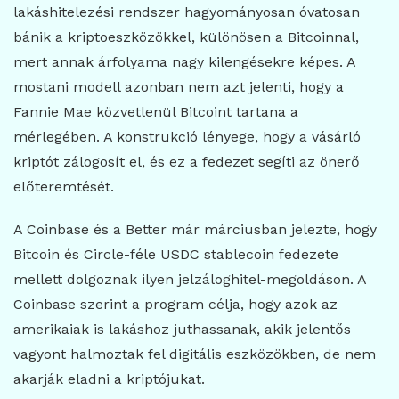
lakáshitelezési rendszer hagyományosan óvatosan
bánik a kriptoeszközökkel, különösen a Bitcoinnal,
mert annak árfolyama nagy kilengésekre képes. A
mostani modell azonban nem azt jelenti, hogy a
Fannie Mae közvetlenül Bitcoint tartana a
mérlegében. A konstrukció lényege, hogy a vásárló
kriptót zálogosít el, és ez a fedezet segíti az önerő
előteremtését.
A Coinbase és a Better már márciusban jelezte, hogy
Bitcoin és Circle-féle USDC stablecoin fedezete
mellett dolgoznak ilyen jelzáloghitel-megoldáson. A
Coinbase szerint a program célja, hogy azok az
amerikaiak is lakáshoz juthassanak, akik jelentős
vagyont halmoztak fel digitális eszközökben, de nem
akarják eladni a kriptójukat.