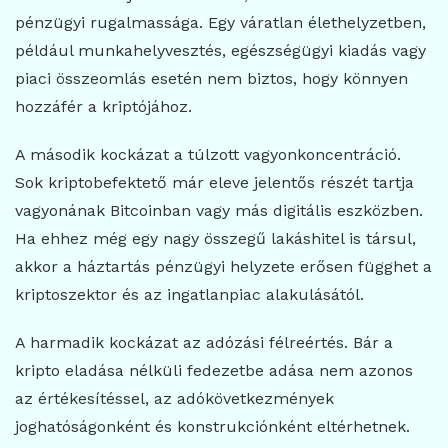
pénzügyi rugalmassága. Egy váratlan élethelyzetben,
például munkahelyvesztés, egészségügyi kiadás vagy
piaci összeomlás esetén nem biztos, hogy könnyen
hozzáfér a kriptójához.
A második kockázat a túlzott vagyonkoncentráció.
Sok kriptobefektető már eleve jelentős részét tartja
vagyonának Bitcoinban vagy más digitális eszközben.
Ha ehhez még egy nagy összegű lakáshitel is társul,
akkor a háztartás pénzügyi helyzete erősen függhet a
kriptoszektor és az ingatlanpiac alakulásától.
A harmadik kockázat az adózási félreértés. Bár a
kripto eladása nélküli fedezetbe adása nem azonos
az értékesítéssel, az adókövetkezmények
joghatóságonként és konstrukciónként eltérhetnek.