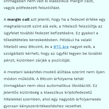
önmagában nem vált ki klasszikus margin callt,
vagyis pótfedezeti felszólítást.
A
margin call
azt jelenti, hogy ha a fedezet értéke egy
meghatározott szint alá esik, a hitelező felszólítja az
ügyfelet további fedezet befizetésére. Ez gyakori a
tőkeáttételes kereskedésben. Például ha valaki
hitelből vesz Bitcoint, és a
BTC ára
nagyot esik, a
szolgáltató kérheti, hogy az ügyfél tegyen be további
pénzt, különben zárják a pozícióját.
A mostani lakáshitel-modell állítása szerint nem ilyen
módon működik. A Bitcoin árfolyama tehát
önmagában nem okoz automatikus likvidációt. Ez
jelentős különbség a klasszikus kriptofedezetű
hitelekkel szemben, ahol egy nagyobb árfolyamesés
gyorsan kényszerértékesítéshez vezethet.