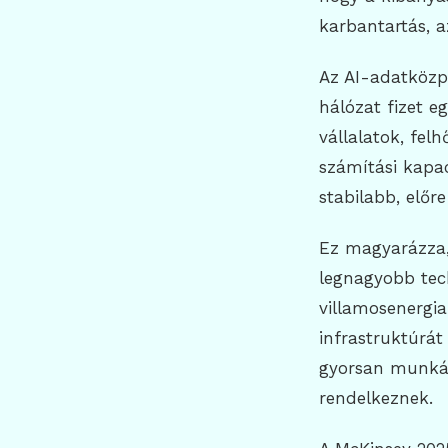
karbantartás, a
Az AI-adatközp
hálózat fizet eg
vállalatok, fel
számítási kapac
stabilabb, előr
Ez magyarázza, 
legnagyobb tec
villamosenergia
infrastruktúrát
gyorsan munkáb
rendelkeznek.