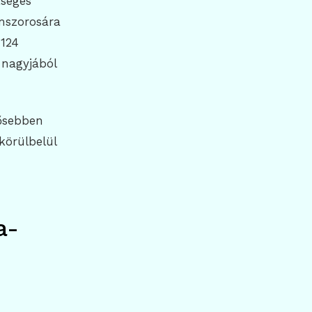
kséges
mszorosára
 124
 nagyjából
rősebben
körülbelül
a-