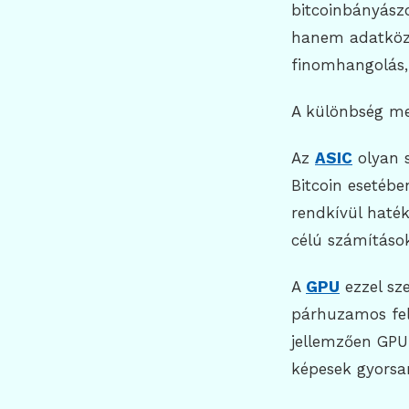
bitcoinbányász
hanem adatközp
finomhangolás,
A különbség me
Az
ASIC
olyan s
Bitcoin esetéb
rendkívül haték
célú számításo
A
GPU
ezzel sze
párhuzamos feld
jellemzően GPU
képesek gyorsan