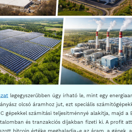
szat
legegyszerűbben úgy írható le, mint egy energiaar
bányász olcsó áramhoz jut, ezt speciális számítógépekk
C gépekkel számítási teljesítménnyé alakítja, majd a 
talomban és tranzakciós díjakban fizeti ki. A profit att
szott bitcoin értéke meghaladja-e az áram, a gépek, a