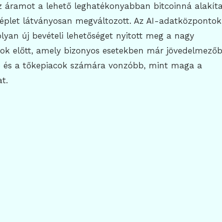
z áramot a lehető leghatékonyabban bitcoinná alakít
éplet látványosan megváltozott. Az AI-adatközpontok
lyan új bevételi lehetőséget nyitott meg a nagy
tok előtt, amely bizonyos esetekben már jövedelmezőb
 és a tőkepiacok számára vonzóbb, mint maga a
t.