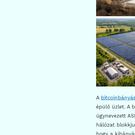
A
bitcoinbányá
épülő üzlet. A 
úgynevezett ASI
hálózat blokkju
hogy a kibányá