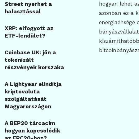
Street nyerhet a
hogyan lehet a
halasztással
azonban ez a k
energiaéhsége o
XRP: elfogyott az
bányászvállala
ETF-lendület?
kiszámíthatóbb
bitcoinbányásza
Coinbase UK: jön a
tokenizált
részvények korszaka
A Lightyear elindítja
kriptovaluta
szolgáltatását
Magyarországon
A BEP20 tárcacím
hogyan kapcsolódik
az ERC20-hoz?