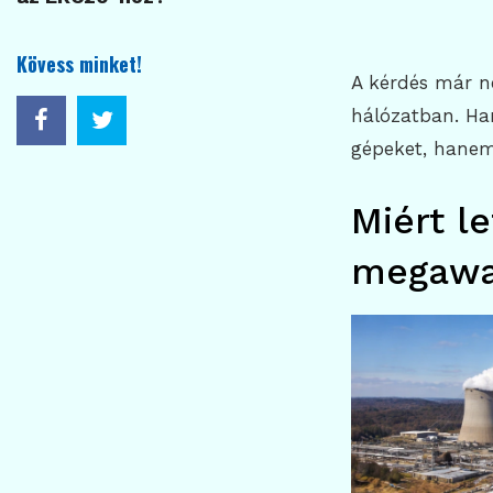
Kövess minket!
A kérdés már n
hálózatban. Ha
gépeket, hanem 
Miért le
megawa