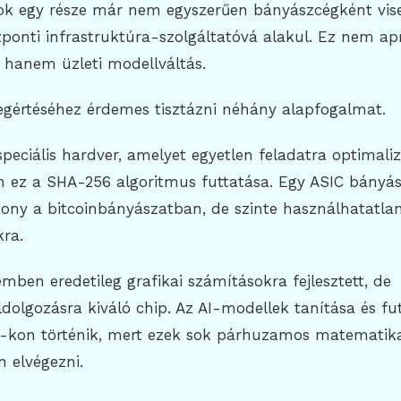
ok egy része már nem egyszerűen bányászcégként vise
onti infrastruktúra-szolgáltatóvá alakul. Ez nem apr
 hanem üzleti modellváltás.
gértéséhez érdemes tisztázni néhány alapfogalmat.
peciális hardver, amelyet egyetlen feladatra optimaliz
en ez a SHA-256 algoritmus futtatása. Egy ASIC bányá
ony a bitcoinbányászatban, de szinte használhatatlan
kra.
mben eredetileg grafikai számításokra fejlesztett, de
olgozásra kiváló chip. Az AI-modellek tanítása és fu
-kon történik, mert ezek sok párhuzamos matematika
 elvégezni.