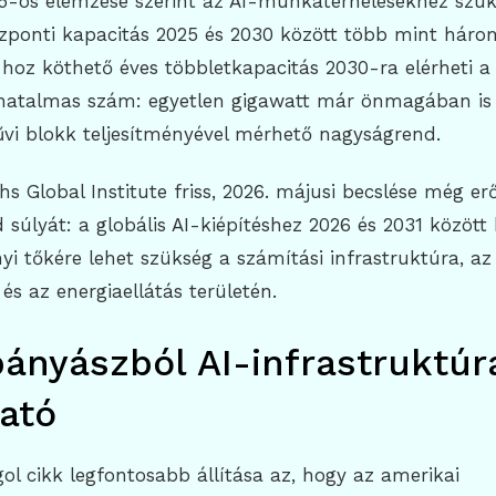
5-ös elemzése szerint az AI-munkaterhelésekhez szü
özponti kapacitás 2025 és 2030 között több mint háro
-hoz köthető éves többletkapacitás 2030-ra elérheti a
 hatalmas szám: egyetlen gigawatt már önmagában is
vi blokk teljesítményével mérhető nagyságrend.
 Global Institute friss, 2026. májusi becslése még e
 súlyát: a globális AI-kiépítéshez 2026 és 2031 között 
rnyi tőkére lehet szükség a számítási infrastruktúra, az
s az energiaellátás területén.
bányászból AI-infrastruktúr
tató
l cikk legfontosabb állítása az, hogy az amerikai