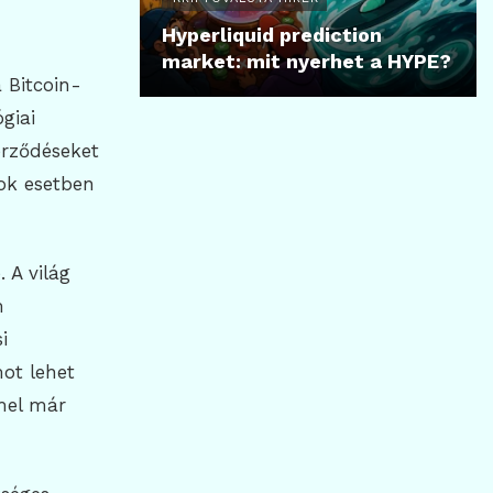
Hyperliquid prediction
market: mit nyerhet a HYPE?
 Bitcoin-
giai
erződéseket
sok esetben
 A világ
m
i
mot lehet
mel már