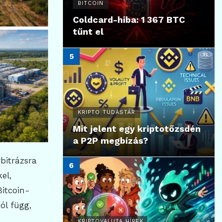
BITCOIN
Coldcard-hiba: 1 367 BTC
tűnt el
KRIPTO TUDÁSTÁR
Mit jelent egy kriptotőzsdén
a P2P megbízás?
bitrázsra
el,
Bitcoin-
ól függ,
KRIPTOVALUTA HÍREK