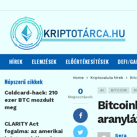
HÍREK
ELEMZÉSEK
ELŐÉRTÉKESÍTÉSEK
DEFI/GA
Home
Kriptovaluta hírek
Bit
Népszerű cikkek
0
AI
BITCOIN
K
Coldcard-hack: 210
Megosztások:
ezer BTC mozdult
Bitcoin
meg
aranylá
CLARITY Act
fogalma: az amerikai
Sera