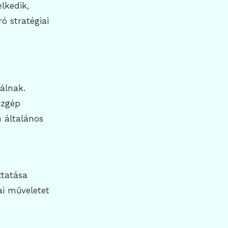
lkedik,
ó stratégiai
álnak.
szgép
 általános
ttatása
i műveletet