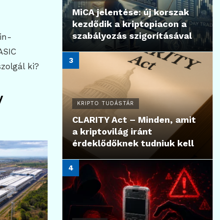
MiCA jelentése: új korszak
kezdődik a kriptopiacon a
szabályozás szigorításával
in-
ASIC
zolgál ki?
y
KRIPTO TUDÁSTÁR
CLARITY Act – Minden, amit
a kriptovilág iránt
érdeklődőknek tudniuk kell