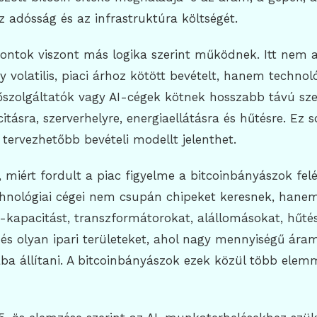
z adósság és az infrastruktúra költségét.
ontok viszont más logika szerint működnek. Itt nem a
y volatilis, piaci árhoz kötött bevételt, hanem technoló
hőszolgáltatók vagy AI-cégek kötnek hosszabb távú sz
itásra, szerverhelyre, energiaellátásra és hűtésre. Ez 
e tervezhetőbb bevételi modellt jelenthet.
miért fordult a piac figyelme a bitcoinbányászok felé.
hnológiai cégei nem csupán chipeket keresnek, hane
-kapacitást, transzformátorokat, alállomásokat, hűtés
 és olyan ipari területeket, ahol nagy mennyiségű ára
a állítani. A bitcoinbányászok ezek közül több elem