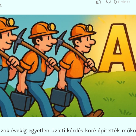
0
Points
0.
zok évekig egyetlen üzleti kérdés köré építették műk