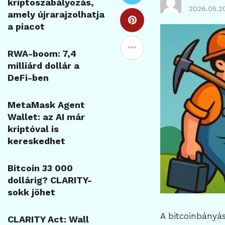
kriptoszabályozás,
2026.05.2
amely újrarajzolhatja
a piacot
RWA-boom: 7,4
milliárd dollár a
DeFi-ben
MetaMask Agent
Wallet: az AI már
kriptóval is
kereskedhet
Bitcoin 33 000
dollárig? CLARITY-
sokk jöhet
A bitcoinbányás
CLARITY Act: Wall