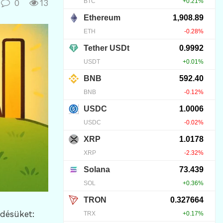
0
13
ödésüket: