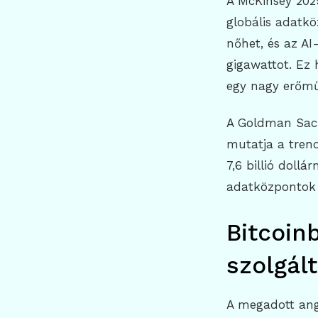
A McKinsey 202
globális adatk
nőhet, és az AI
gigawattot. Ez
egy nagy erőmű
A Goldman Sachs
mutatja a trend
7,6 billió dollá
adatközpontok é
Bitcoin
szolgál
A megadott ango