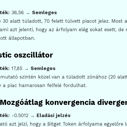
ték:
36,56 →
Semleges
 30 alatt túladott, 70 felett túlvett piacot jelez. Most 
 ami azt jelenti, hogy az árfolyam elég sokat esett, de
ott állapotban.
tic oszcillátor
ték:
17,85 →
Semleges
 mutató szintén közel van a túladott zónához (20 alatt
y a piac hamarosan felfelé fordulhat.
Mozgóátlag konvergencia divergen
ték:
-0.5012 →
Eladási jelzés
ó azt jelzi, hogy a Bitget Token árfolyama egyelőre le