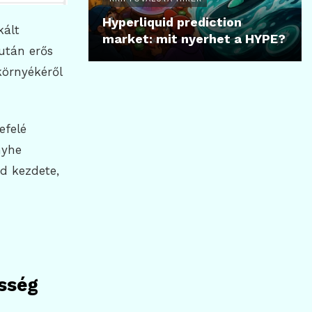
Hyperliquid prediction
kált
market: mit nyerhet a HYPE?
után erős
környékéről
efelé
nyhe
nd kezdete,
ősség