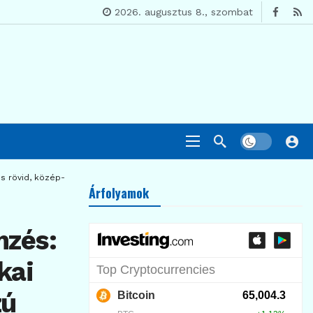
2026. augusztus 8., szombat
és rövid, közép- és hosszú távra
Árfolyamok
mzés:
kai
zú