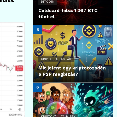
BITCOIN
Coldcard-hiba: 1 367 BTC
tűnt el
KRIPTO TUDÁSTÁR
Mit jelent egy kriptotőzsdén
a P2P megbízás?
KRIPTOVALUTA HÍREK