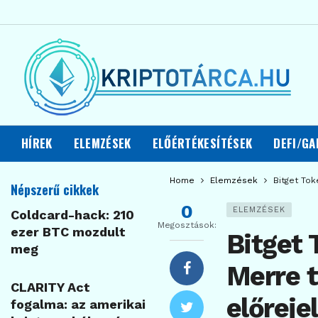
HÍREK
ELEMZÉSEK
ELŐÉRTÉKESÍTÉSEK
DEFI/GA
Home
Elemzések
Bitget Tok
Népszerű cikkek
0
ELEMZÉSEK
Coldcard-hack: 210
Megosztások:
ezer BTC mozdult
Bitget 
meg
Merre t
CLARITY Act
előreje
fogalma: az amerikai