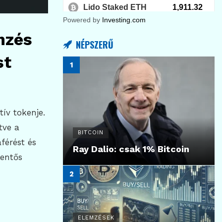
Powered by
Investing.com
mzés
NÉPSZERŰ
st
ív tokenje.
tve a
BITCOIN
férést és
Ray Dalio: csak 1% Bitcoin
lentős
ELEMZÉSEK