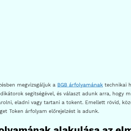
zésben megvizsgáljuk a
BGB árfolyamának
technikai h
dikátorok segítségével, és választ adunk arra, hogy m
olni, eladni vagy tartani a tokent. Emellett rövid, kö
get Token árfolyam előrejelzést is adunk.
olyamának alakulása az el