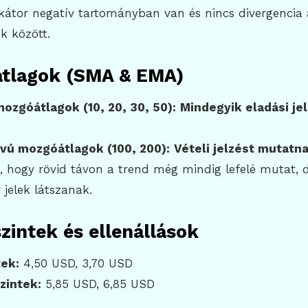
ikátor negatív tartományban van és nincs divergencia 
k között.
átlagok (SMA & EMA)
ozgóátlagok (10, 20, 30, 50):
Mindegyik eladási je
vú mozgóátlagok (100, 200):
Vételi jelzést mutatna
ti, hogy rövid távon a trend még mindig lefelé mutat,
 jelek látszanak.
zintek és ellenállások
ek:
4,50 USD, 3,70 USD
szintek:
5,85 USD, 6,85 USD