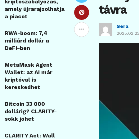
kriptoszabályozás,
távra
amely újrarajzolhatja
a piacot
Sera
RWA-boom: 7,4
2025.02.22
milliárd dollár a
DeFi-ben
MetaMask Agent
Wallet: az AI már
kriptóval is
kereskedhet
Bitcoin 33 000
dollárig? CLARITY-
sokk jöhet
CLARITY Act: Wall