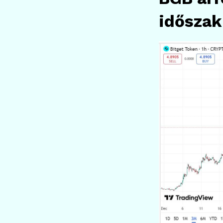
idősza