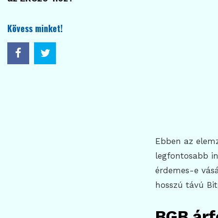
Kövess minket!
Ebben az elem
legfontosabb in
érdemes-e vásár
hosszú távú Bit
BGB árf