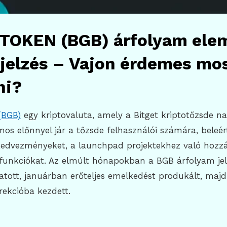
TOKEN (BGB) árfolyam ele
ejelzés – Vajon érdemes mo
ni?
(BGB)
egy kriptovaluta, amely a Bitget kriptotőzsde nat
os előnnyel jár a tőzsde felhasználói számára, beleér
jkedvezményeket, a launchpad projektekhez való hozzá
 funkciókat. Az elmúlt hónapokban a BGB árfolyam je
tatott, januárban erőteljes emelkedést produkált, majd
rekcióba kezdett.