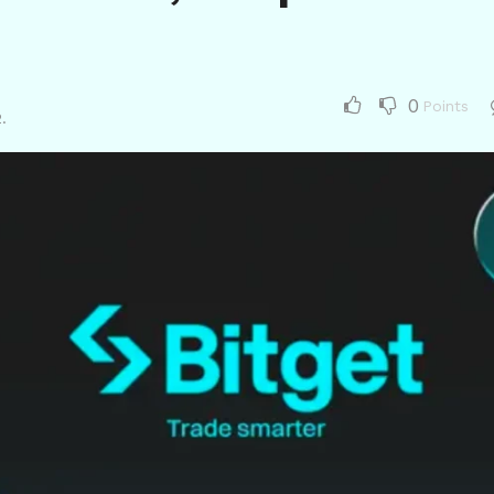
0
Points
.