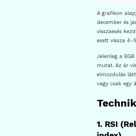
A grafikon alap
december és j
visszaesés kezd
esett vissza 4-
Jelenleg a BGB 
mutat. Az ár vi
elmozdulás láth
vagy csak egy á
Technik
1. RSI (Re
index)