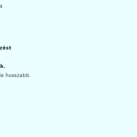
a
lzést
k.
 de hosszabb