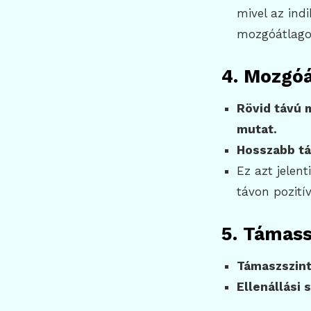
mivel az ind
mozgóátlago
4. Mozgó
Rövid távú m
mutat.
Hosszabb tá
Ez azt jelen
távon pozitív
5. Támass
Támaszszint
Ellenállási 