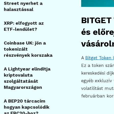
Street nyerhet a
halasztással
BITGET 
XRP: elfogyott az
ETF-lendület?
és előr
vásárol
Coinbase UK: jön a
tokenizált
részvények korszaka
A
Bitget Token 
Ez a token szám
A Lightyear elindítja
kereskedési dí
kriptovaluta
egyéb exkluzív
szolgáltatását
Magyarországon
volatilitást mu
februárban kor
A BEP20 tárcacím
hogyan kapcsolódik
az ERC20-hoz?