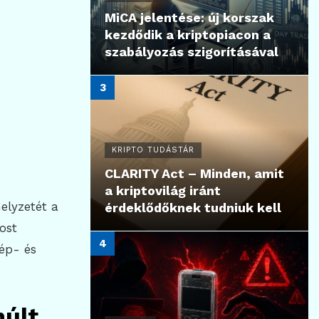
MiCA jelentése: új korszak
kezdődik a kriptopiacon a
szabályozás szigorításával
KRIPTO TUDÁSTÁR
CLARITY Act – Minden, amit
a kriptovilág iránt
elyzetét a
érdeklődőknek tudniuk kell
ost
zép- és
múlt