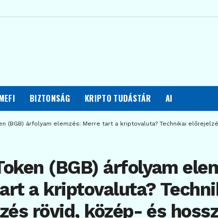
MEFI
BIZTONSÁG
KRIPTO TUDÁSTÁR
AI
en (BGB) árfolyam elemzés: Merre tart a kriptovaluta? Technikai előrejelz
Token (BGB) árfolyam ele
art a kriptovaluta? Techni
lzés rövid, közép- és hoss