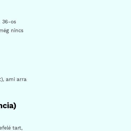
a 36-os
 még nincs
), ami arra
cia)
felé tart,