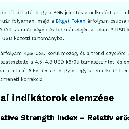
ján jól látható, hogy a BGB jelentős emelkedést produ
anuár folyamán, majd a
Bitget Token
árfolyam csúcsa 
ődött. Január végén és február elején a token 9 USD 
5 USD közötti tartományba.
árfolyam 4,89 USD körül mozog, és a trend egyelőre l
sszatesztelte a 4,5-4,8 USD körüli támaszszintet, és e
ató felfelé. A kérdés az, hogy ez egy új emelkedő tre
tmeneti korrekció.
ai indikátorok elemzése
lative Strength Index – Relatív er