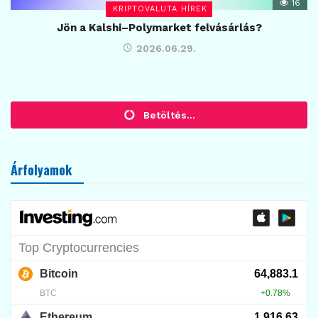
16
KRIPTOVALUTA HÍREK
Jön a Kalshi–Polymarket felvásárlás?
2026.06.29.
KRIPTOVALUTA HÍREK
Uniswap kaput nyit a tokenizált
részvényeknek
2026.07.24.
10