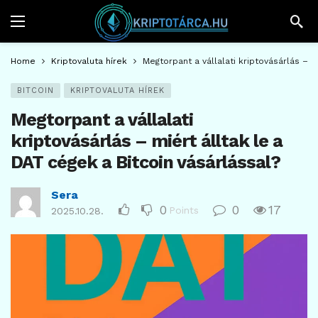
Home
Kriptovaluta hírek
Megtorpant a vállalati kriptovásárlás – m
BITCOIN
KRIPTOVALUTA HÍREK
Megtorpant a vállalati
kriptovásárlás – miért álltak le a
DAT cégek a Bitcoin vásárlással?
Sera
0
0
17
Points
2025.10.28.