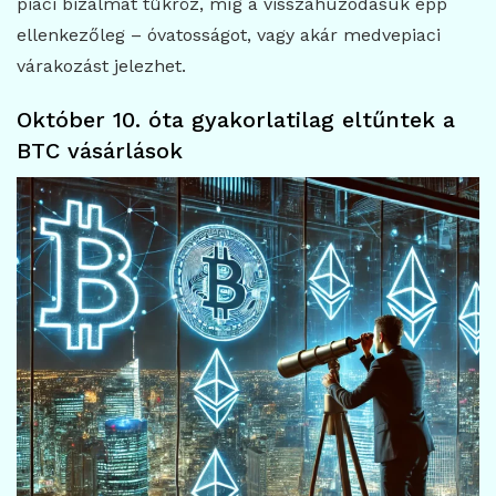
piaci bizalmat tükröz, míg a visszahúzódásuk épp
ellenkezőleg – óvatosságot, vagy akár medvepiaci
várakozást jelezhet.
Október 10. óta gyakorlatilag eltűntek a
BTC vásárlások