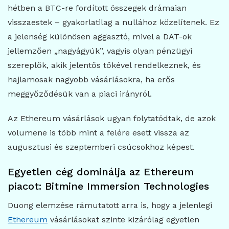
hétben a BTC-re fordított összegek drámaian
visszaestek – gyakorlatilag a nullához közelítenek. Ez
a jelenség különösen aggasztó, mivel a DAT-ok
jellemzően „nagyágyúk”, vagyis olyan pénzügyi
szereplők, akik jelentős tőkével rendelkeznek, és
hajlamosak nagyobb vásárlásokra, ha erős
meggyőződésük van a piaci irányról.
Az Ethereum vásárlások ugyan folytatódtak, de azok
volumene is több mint a felére esett vissza az
augusztusi és szeptemberi csúcsokhoz képest.
Egyetlen cég dominálja az Ethereum
piacot: Bitmine Immersion Technologies
Duong elemzése rámutatott arra is, hogy a jelenlegi
Ethereum
vásárlásokat szinte kizárólag egyetlen