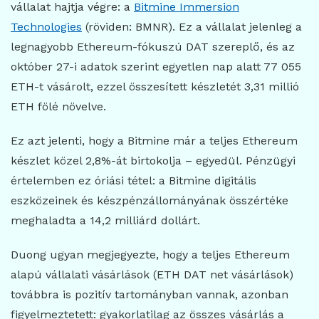
vállalat hajtja végre: a
Bitmine Immersion
Technologies
(röviden: BMNR). Ez a vállalat jelenleg a
legnagyobb Ethereum-fókuszú DAT szereplő, és az
október 27-i adatok szerint egyetlen nap alatt 77 055
ETH-t vásárolt, ezzel összesített készletét 3,31 millió
ETH fölé növelve.
Ez azt jelenti, hogy a Bitmine már a teljes Ethereum
készlet közel 2,8%-át birtokolja – egyedül. Pénzügyi
értelemben ez óriási tétel: a Bitmine digitális
eszközeinek és készpénzállományának összértéke
meghaladta a 14,2 milliárd dollárt.
Duong ugyan megjegyezte, hogy a teljes Ethereum
alapú vállalati vásárlások (ETH DAT net vásárlások)
továbbra is pozitív tartományban vannak, azonban
figyelmeztetett: gyakorlatilag az összes vásárlás a