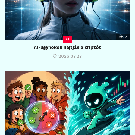
13
AI
AI-ügynökök hajtják a kriptót
2026.07.27.