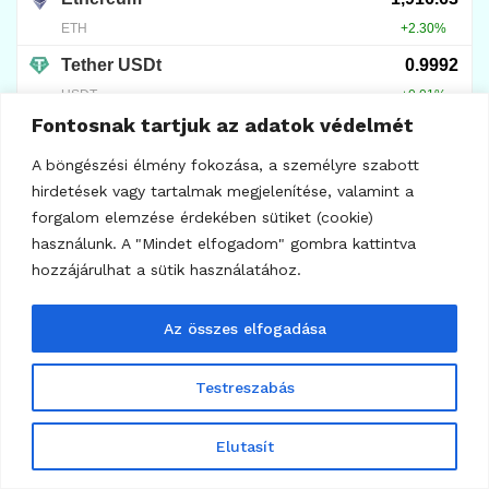
Fontosnak tartjuk az adatok védelmét
A böngészési élmény fokozása, a személyre szabott
hirdetések vagy tartalmak megjelenítése, valamint a
forgalom elemzése érdekében sütiket (cookie)
használunk. A "Mindet elfogadom" gombra kattintva
hozzájárulhat a sütik használatához.
Az összes elfogadása
7
KRIPTO TUDÁSTÁR
Testreszabás
BVNK fogalma: miért ér sok milliárd dollárt?
2026.08.04.
Elutasít