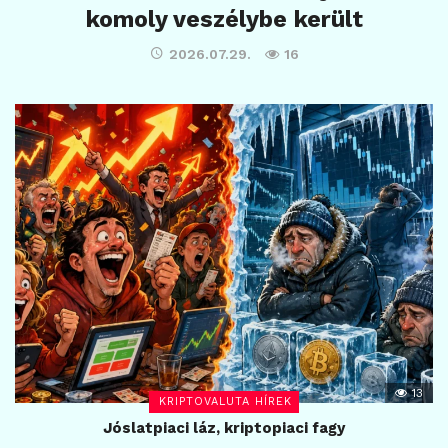
komoly veszélybe került
2026.07.29.
16
13
KRIPTOVALUTA HÍREK
Jóslatpiaci láz, kriptopiaci fagy