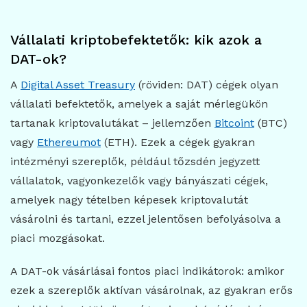
Vállalati kriptobefektetők: kik azok a
DAT-ok?
A
Digital Asset Treasury
(röviden: DAT) cégek olyan
vállalati befektetők, amelyek a saját mérlegükön
tartanak kriptovalutákat – jellemzően
Bitcoint
(BTC)
vagy
Ethereumot
(ETH). Ezek a cégek gyakran
intézményi szereplők, például tőzsdén jegyzett
vállalatok, vagyonkezelők vagy bányászati cégek,
amelyek nagy tételben képesek kriptovalutát
vásárolni és tartani, ezzel jelentősen befolyásolva a
piaci mozgásokat.
A DAT-ok vásárlásai fontos piaci indikátorok: amikor
ezek a szereplők aktívan vásárolnak, az gyakran erős