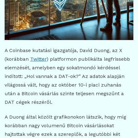
A Coinbase kutatási igazgatója, David Duong, az X
(korábban
Twitter
) platformon publikálta legfrissebb
elemzését, amelyben egy sokatmondó kérdéssel
indított: „Hol vannak a DAT-ok?” Az adatok alapján
világossá vált, hogy az október 10-i piaci zuhanás
után a Bitcoin vásárlás szinte teljesen megszűnt a
DAT cégek részéről.
A Duong által közölt grafikonokon látszik, hogy míg
korábban nagy volumenű Bitcoin vásárlásokat
hajtottak végre ezek a szereplők, a legutóbbi két