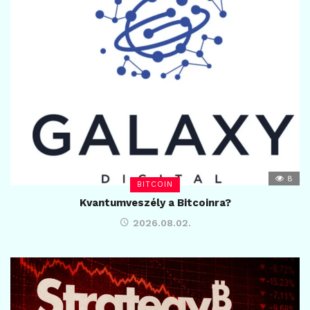
8
BITCOIN
Kvantumveszély a Bitcoinra?
2026.08.02.