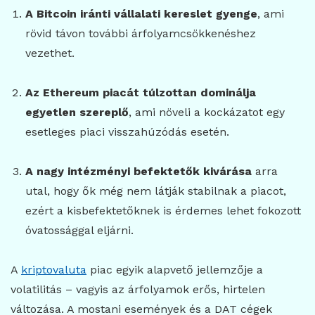
A Bitcoin iránti vállalati kereslet gyenge
, ami
rövid távon további árfolyamcsökkenéshez
vezethet.
Az Ethereum piacát túlzottan dominálja
egyetlen szereplő
, ami növeli a kockázatot egy
esetleges piaci visszahúzódás esetén.
A nagy intézményi befektetők kivárása
arra
utal, hogy ők még nem látják stabilnak a piacot,
ezért a kisbefektetőknek is érdemes lehet fokozott
óvatossággal eljárni.
A
kriptovaluta
piac egyik alapvető jellemzője a
volatilitás – vagyis az árfolyamok erős, hirtelen
változása. A mostani események és a DAT cégek