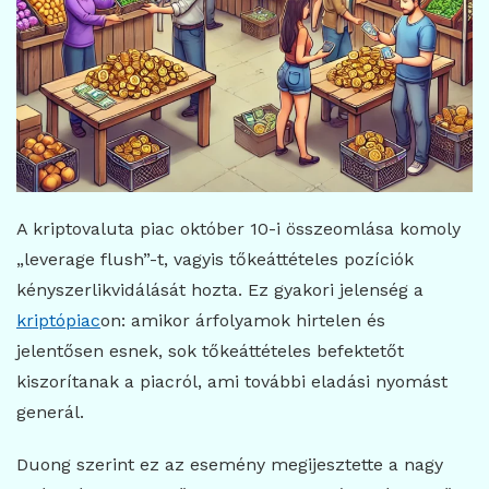
A kriptovaluta piac október 10-i összeomlása komoly
„leverage flush”-t, vagyis tőkeáttételes pozíciók
kényszerlikvidálását hozta. Ez gyakori jelenség a
kriptópiac
on: amikor árfolyamok hirtelen és
jelentősen esnek, sok tőkeáttételes befektetőt
kiszorítanak a piacról, ami további eladási nyomást
generál.
Duong szerint ez az esemény megijesztette a nagy