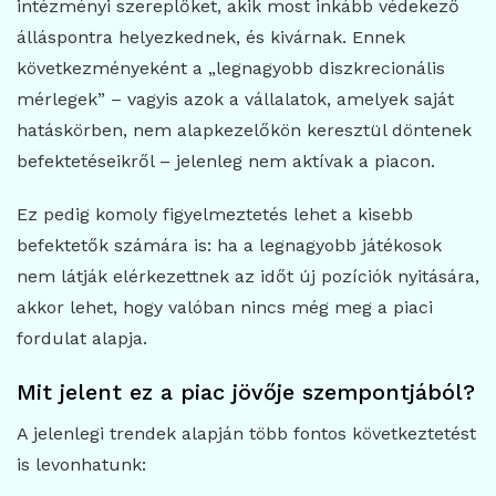
intézményi szereplőket, akik most inkább védekező
álláspontra helyezkednek, és kivárnak. Ennek
következményeként a „legnagyobb diszkrecionális
mérlegek” – vagyis azok a vállalatok, amelyek saját
hatáskörben, nem alapkezelőkön keresztül döntenek
befektetéseikről – jelenleg nem aktívak a piacon.
Ez pedig komoly figyelmeztetés lehet a kisebb
befektetők számára is: ha a legnagyobb játékosok
nem látják elérkezettnek az időt új pozíciók nyitására,
akkor lehet, hogy valóban nincs még meg a piaci
fordulat alapja.
Mit jelent ez a piac jövője szempontjából?
A jelenlegi trendek alapján több fontos következtetést
is levonhatunk: