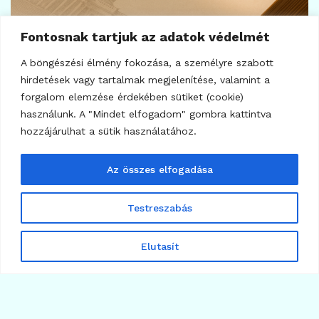
Fontosnak tartjuk az adatok védelmét
A böngészési élmény fokozása, a személyre szabott
hirdetések vagy tartalmak megjelenítése, valamint a
forgalom elemzése érdekében sütiket (cookie)
használunk. A "Mindet elfogadom" gombra kattintva
hozzájárulhat a sütik használatához.
Az összes elfogadása
7
KRIPTOVALUTA HÍREK
Western Union Stablecard: dollár a Visa mögött
Testreszabás
2026.08.05.
Elutasít
Több cikk betöltése