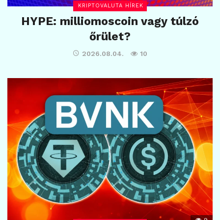
KRIPTOVALUTA HÍREK
HYPE: milliomoscoin vagy túlzó
őrület?
2026.08.04.
10
9