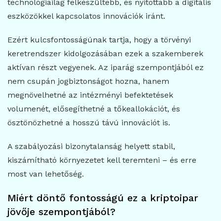
technológiailag felkészültebb, és nyitottabb a digitális
eszközökkel kapcsolatos innovációk iránt.
Ezért kulcsfontosságúnak tartja, hogy a törvényi
keretrendszer kidolgozásában ezek a szakemberek
aktívan részt vegyenek. Az iparág szempontjából ez
nem csupán jogbiztonságot hozna, hanem
megnövelhetné az intézményi befektetések
volumenét, elősegíthetné a tőkeallokációt, és
ösztönözhetné a hosszú távú innovációt is.
A szabályozási bizonytalanság helyett stabil,
kiszámítható környezetet kell teremteni – és erre
most van lehetőség.
Miért döntő fontosságú ez a kriptoipar
jövője szempontjából?