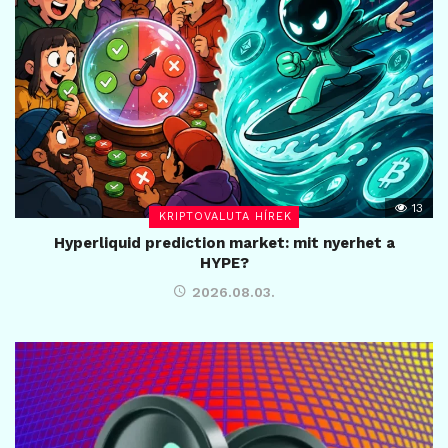
13
KRIPTOVALUTA HÍREK
Hyperliquid prediction market: mit nyerhet a
HYPE?
2026.08.03.