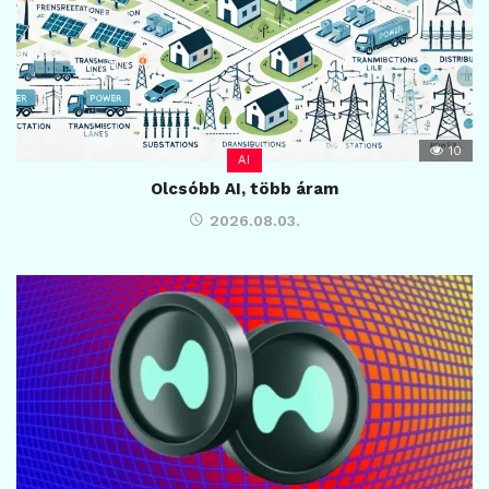
10
AI
Olcsóbb AI, több áram
2026.08.03.