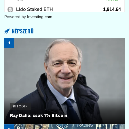
22
KRIPTOVALUTA HÍREK
A PayPal hatalmas bitcoin nyereményjátékot
hirdetett, de van egy csapda!
2025.11.26.