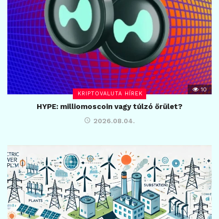
10
KRIPTOVALUTA HÍREK
HYPE: milliomoscoin vagy túlzó őrület?
2026.08.04.