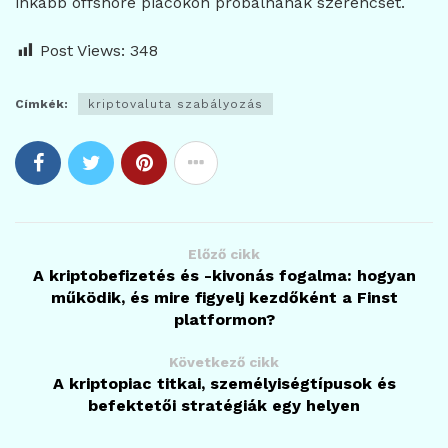
inkább offshore piacokon próbálnának szerencsét.
Post Views:
348
Címkék:
kriptovaluta szabályozás
Előző cikk
A kriptobefizetés és -kivonás fogalma: hogyan
működik, és mire figyelj kezdőként a Finst
platformon?
Következő cikk
A kriptopiac titkai, személyiségtípusok és
befektetői stratégiák egy helyen