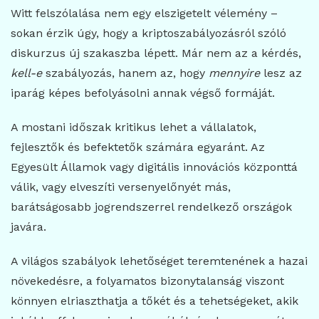
Witt felszólalása nem egy elszigetelt vélemény –
sokan érzik úgy, hogy a kriptoszabályozásról szóló
diskurzus új szakaszba lépett. Már nem az a kérdés,
kell-e
szabályozás, hanem az, hogy
mennyire
lesz az
iparág képes befolyásolni annak végső formáját.
A mostani időszak kritikus lehet a vállalatok,
fejlesztők és befektetők számára egyaránt. Az
Egyesült Államok vagy digitális innovációs központtá
válik, vagy elveszíti versenyelőnyét más,
barátságosabb jogrendszerrel rendelkező országok
javára.
A világos szabályok lehetőséget teremtenének a hazai
növekedésre, a folyamatos bizonytalanság viszont
könnyen elriaszthatja a tőkét és a tehetségeket, akik