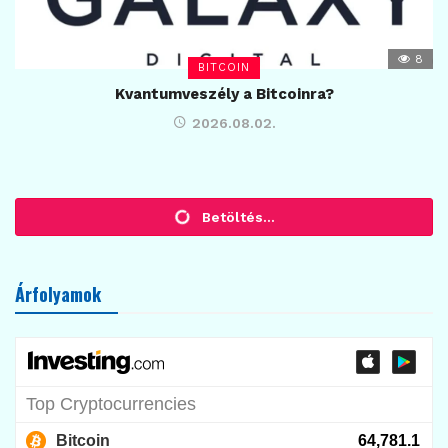
8
BITCOIN
Kvantumveszély a Bitcoinra?
2026.08.02.
KRIPTOVALUTA HÍREK
Nvidia: jön a nagy teszt