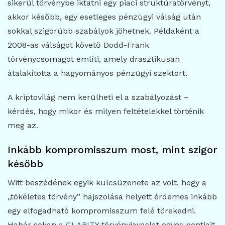
sikerül törvénybe iktatni egy piaci struktúratörvényt,
akkor később, egy esetleges pénzügyi válság után
sokkal szigorúbb szabályok jöhetnek. Példaként a
2008-as válságot követő Dodd-Frank
törvénycsomagot említi, amely drasztikusan
átalakította a hagyományos pénzügyi szektort.
A kriptovilág nem kerülheti el a szabályozást –
kérdés, hogy mikor és milyen feltételekkel történik
meg az.
Inkább kompromisszum most, mint szigor
később
Witt beszédének egyik kulcsüzenete az volt, hogy a
„tökéletes törvény” hajszolása helyett érdemes inkább
egy elfogadható kompromisszum felé törekedni.
Habár sokan a
CLARITY
törvényjavaslat egyes pontjait