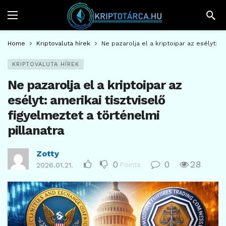
Home
Kriptovaluta hírek
Ne pazarolja el a kriptoipar az esélyt: am
KRIPTOVALUTA HÍREK
Ne pazarolja el a kriptoipar az
esélyt: amerikai tisztviselő
figyelmeztet a történelmi
pillanatra
Zotty
0
0
28
Points
2026.01.21.