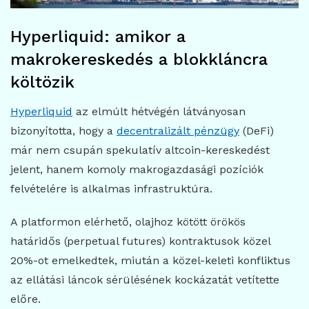
Hyperliquid: amikor a
makrokereskedés a blokkláncra
költözik
Hyperliquid
az elmúlt hétvégén látványosan
bizonyította, hogy a
decentralizált pénzügy
(DeFi)
már nem csupán spekulatív altcoin-kereskedést
jelent, hanem komoly makrogazdasági pozíciók
felvételére is alkalmas infrastruktúra.
A platformon elérhető, olajhoz kötött örökös
határidős (perpetual futures) kontraktusok közel
20%-ot emelkedtek, miután a közel-keleti konfliktus
az ellátási láncok sérülésének kockázatát vetítette
előre.