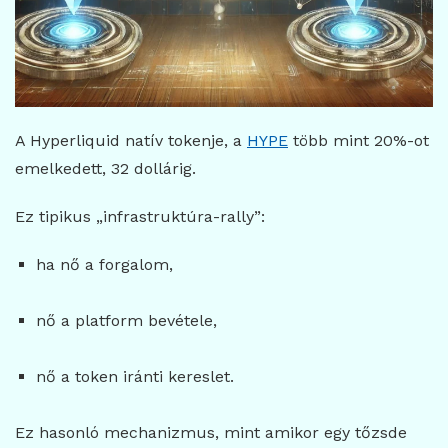
A Hyperliquid natív tokenje, a
HYPE
több mint 20%-ot
emelkedett, 32 dollárig.
Ez tipikus „infrastruktúra-rally”:
ha nő a forgalom,
nő a platform bevétele,
nő a token iránti kereslet.
Ez hasonló mechanizmus, mint amikor egy tőzsde