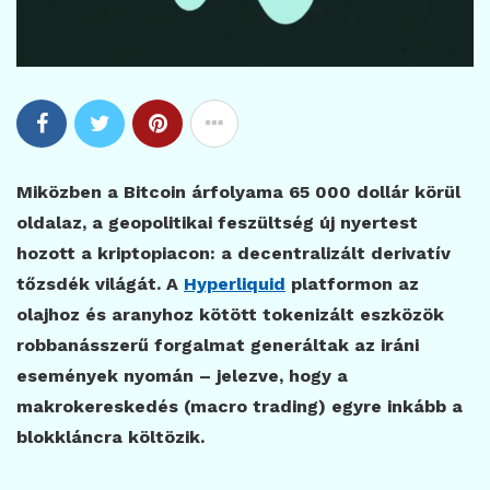
Miközben a Bitcoin árfolyama 65 000 dollár körül
oldalaz, a geopolitikai feszültség új nyertest
hozott a kriptopiacon: a decentralizált derivatív
tőzsdék világát. A
Hyperliquid
platformon az
olajhoz és aranyhoz kötött tokenizált eszközök
robbanásszerű forgalmat generáltak az iráni
események nyomán – jelezve, hogy a
makrokereskedés (macro trading) egyre inkább a
blokkláncra költözik.