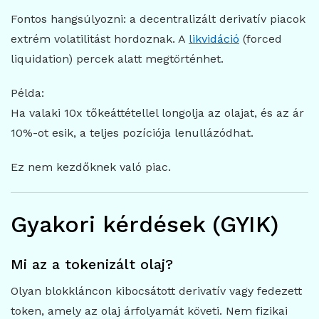
Fontos hangsúlyozni: a decentralizált derivatív piacok
extrém volatilitást hordoznak. A
likvidáció
(forced
liquidation) percek alatt megtörténhet.
Példa:
Ha valaki 10x tőkeáttétellel longolja az olajat, és az ár
10%-ot esik, a teljes pozíciója lenullázódhat.
Ez nem kezdőknek való piac.
Gyakori kérdések (GYIK)
Mi az a tokenizált olaj?
Olyan blokkláncon kibocsátott derivatív vagy fedezett
token, amely az olaj árfolyamát követi. Nem fizikai