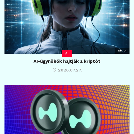
13
AI
AI-ügynökök hajtják a kriptót
2026.07.27.