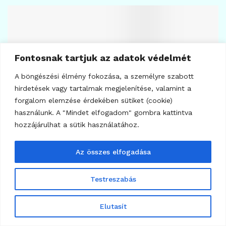
Fontosnak tartjuk az adatok védelmét
A böngészési élmény fokozása, a személyre szabott
hirdetések vagy tartalmak megjelenítése, valamint a
forgalom elemzése érdekében sütiket (cookie)
KRIPTOVALUTA HÍREK
használunk. A "Mindet elfogadom" gombra kattintva
Trump memecoinja
hozzájárulhat a sütik használatához.
célkeresztben
Az összes elfogadása
2026.08.04.
9
Testreszabás
Elutasít