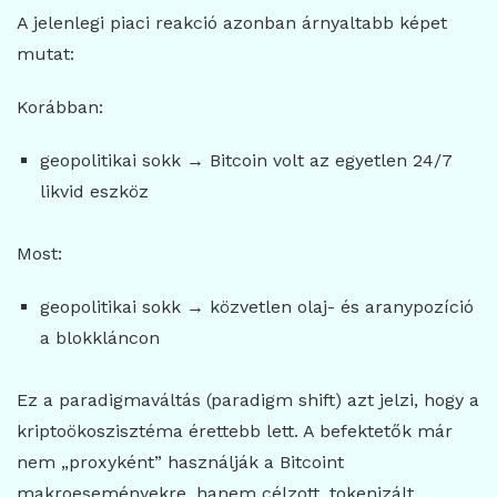
A jelenlegi piaci reakció azonban árnyaltabb képet
mutat:
Korábban:
geopolitikai sokk → Bitcoin volt az egyetlen 24/7
likvid eszköz
Most:
geopolitikai sokk → közvetlen olaj- és aranypozíció
a blokkláncon
Ez a paradigmaváltás (paradigm shift) azt jelzi, hogy a
kriptoökoszisztéma érettebb lett. A befektetők már
nem „proxyként” használják a Bitcoint
makroeseményekre, hanem célzott, tokenizált