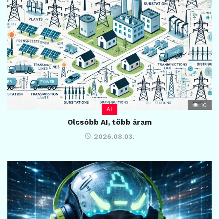
10
AI
Olcsóbb AI, több áram
2026.08.03.