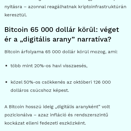
nyitásra – azonnal reagálhatnak kriptoinfrastruktúrán
keresztül.
Bitcoin 65 000 dollár körül: véget
ér a „digitális arany” narratíva?
Bitcoin
árfolyama 65 000 dollár körül mozog, ami:
több mint 20%-os havi visszaesés,
közel 50%-os csökkenés az októberi 126 000
dolláros csúcshoz képest.
A Bitcoin hosszú ideig „digitális aranyként” volt
pozicionálva – azaz infláció és rendszerszintű
kockázat elleni fedezeti eszközként.