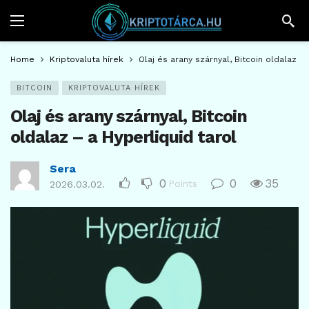
Home
Kriptovaluta hírek
Olaj és arany szárnyal, Bitcoin oldalaz – 
BITCOIN
KRIPTOVALUTA HÍREK
Olaj és arany szárnyal, Bitcoin
oldalaz – a Hyperliquid tarol
Sera
0
0
35
Points
2026.03.02.