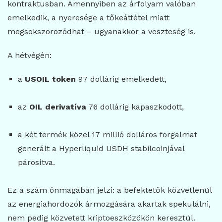
kontraktusban. Amennyiben az árfolyam valóban
emelkedik, a nyeresége a tőkeáttétel miatt
megsokszorozódhat – ugyanakkor a veszteség is.
A hétvégén:
a
USOIL token
97 dollárig emelkedett,
az
OIL derivatíva
76 dollárig kapaszkodott,
a két termék közel 17 millió dolláros forgalmat
generált a Hyperliquid USDH stabilcoinjával
párosítva.
Ez a szám önmagában jelzi: a befektetők közvetlenül
az energiahordozók ármozgására akartak spekulálni,
nem pedig közvetett kriptoeszközökön keresztül.