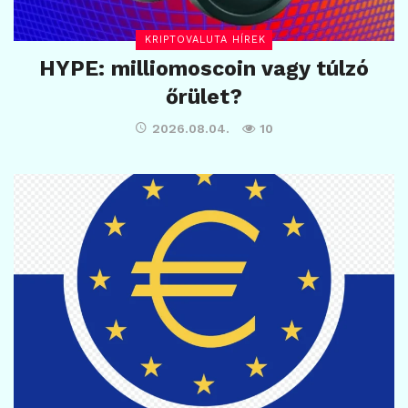
KRIPTOVALUTA HÍREK
HYPE: milliomoscoin vagy túlzó
őrület?
2026.08.04.
10