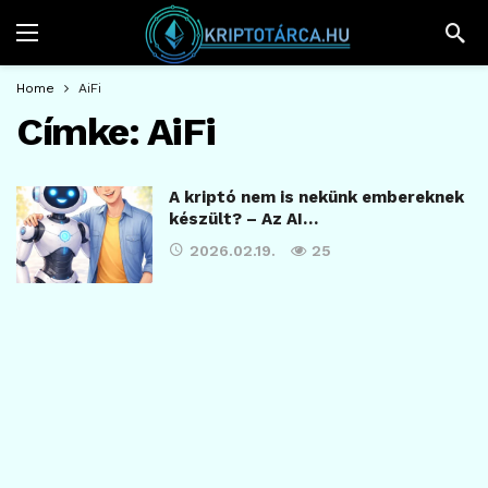
Home
AiFi
Címke:
AiFi
A kriptó nem is nekünk embereknek
készült? – Az AI…
2026.02.19.
25