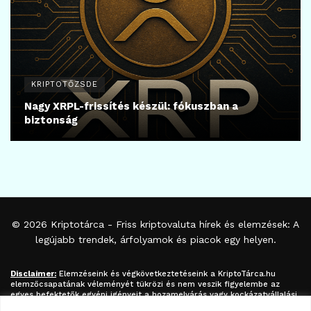
KRIPTOTŐZSDE
Nagy XRPL-frissítés készül: fókuszban a
biztonság
© 2026
Kriptotárca
- Friss kriptovaluta hírek és elemzések: A
legújabb trendek, árfolyamok és piacok egy helyen.
Disclaimer:
Elemzéseink és végkövetkeztetéseink a
KriptoTárca.hu
elemzőcsapatának véleményét tükrözi és nem veszik figyelembe az
egyes befektetők egyéni igényeit a hozamelvárás vagy kockázatvállalási
hajlandóság tekintetében. A megjelenített információk nem minősíthetők