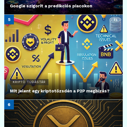
Google szigorít a predikciós piacokon
KRIPTO TUDÁSTÁR
Mit jelent egy kriptotőzsdén a P2P megbízás?