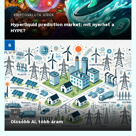
KRIPTOVALUTA HÍREK
Hyperliquid prediction market: mit nyerhet a
HYPE?
AI
Olcsóbb AI, több áram