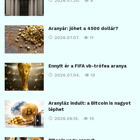
2026.07.20.
8
Aranyár: jöhet a 4500 dollár?
2026.07.07.
11
Ennyit ér a FIFA vb-trófea aranya
2026.07.04.
13
Aranyláz indult: a Bitcoin is nagyot
léphet
2026.06.15.
15