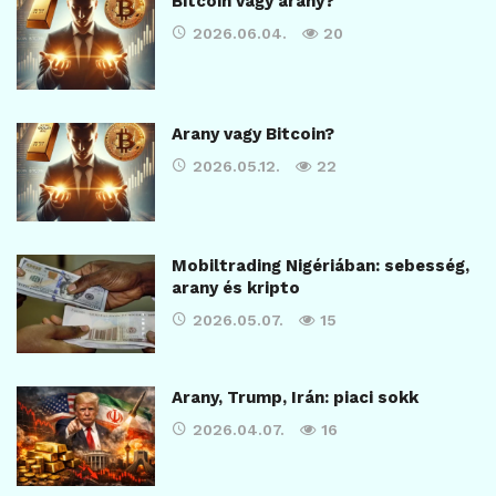
Bitcoin vagy arany?
2026.06.04.
20
Arany vagy Bitcoin?
2026.05.12.
22
Mobiltrading Nigériában: sebesség,
arany és kripto
2026.05.07.
15
Arany, Trump, Irán: piaci sokk
2026.04.07.
16