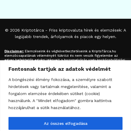
© 2026
Kriptotárca
- Friss kriptovaluta hírek és elemzések: A
legújabb trendek, árfolyamok és piacok egy helyen.
Disclaimer:
Elemzéseink és végkövetkeztetéseink a
KriptoTárca.hu
elemzőcsapatának véleményét tükrözi és nem veszik figyelembe az
egyes befektetők egyéni igényeit a hozamelvárás vagy kockázatvállalási
hajlandóság tekintetében. A megjelenített információk nem minősíthetők
Fontosnak tartjuk az adatok védelmét
befektetési tanácsadásnak, befektetési ajánlásnak, értékpapír /
kriptovaluta / token / ICO / cloud mining stb. jegyzésére / vételére /
eladására vonatkozó felhívásnak azok kizárólag tájékoztatásul
A böngészési élmény fokozása, a személyre szabott
szolgálnak. Minden befektetés esetében kiemelten fontos az azt
hirdetések vagy tartalmak megjelenítése, valamint a
megalapozó információk és lehetőségek széleskörű megismerése.
Fektessen be megfontoltan járjon el pénzügyeiben felelősségteljesen! A
forgalom elemzése érdekében sütiket (cookie)
kripto-befektetések kockázata és volatilitása kiemelkedően magas.
használunk. A "Mindet elfogadom" gombra kattintva
hozzájárulhat a sütik használatához.
Az összes elfogadása