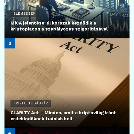
ELEMZÉSEK
MiCA jelentése: új korszak kezdődik a
kriptopiacon a szabályozás szigorításával
KRIPTO TUDÁSTÁR
CLARITY Act – Minden, amit a kriptovilág iránt
érdeklődőknek tudniuk kell