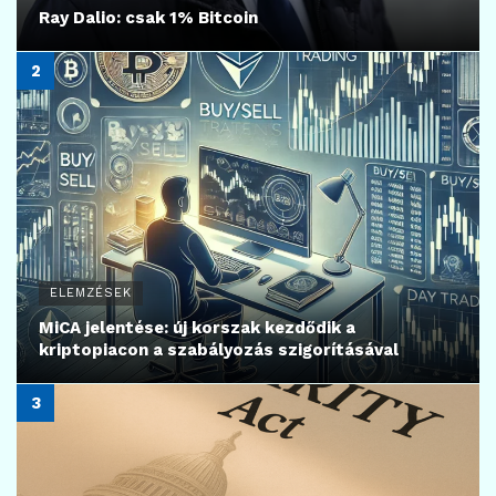
Ray Dalio: csak 1% Bitcoin
ELEMZÉSEK
MiCA jelentése: új korszak kezdődik a
kriptopiacon a szabályozás szigorításával