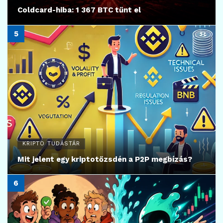
Coldcard-hiba: 1 367 BTC tűnt el
KRIPTO TUDÁSTÁR
Mit jelent egy kriptotőzsdén a P2P megbízás?