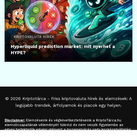
KRIPTOVALUTA HÍREK
Hyperliquid prediction market: mit nyerhet a
HYPE?
© 2026
Kriptotárca
- Friss kriptovaluta hírek és elemzések: A
legújabb trendek, árfolyamok és piacok egy helyen.
Disclaimer:
Elemzéseink és végkövetkeztetéseink a
KriptoTárca.hu
elemzőcsapatának véleményét tükrözi és nem veszik figyelembe az
egyes befektetők egyéni igényeit a hozamelvárás vagy kockázatvállalási
hajlandóság tekintetében. A megjelenített információk nem minősíthetők