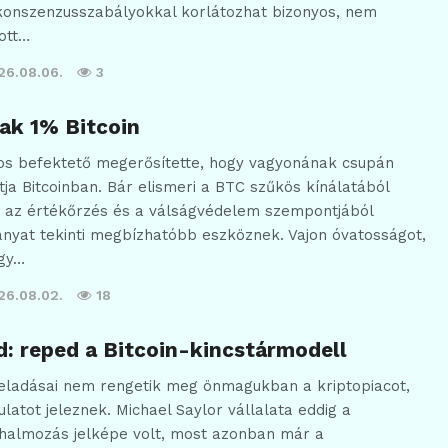
konszenzusszabályokkal korlátozhat bizonyos, nem
ott…
26.08.06.
3
sak 1% Bitcoin
dos befektető megerősítette, hogy vagyonának csupán
tja Bitcoinban. Bár elismeri a BTC szűkös kínálatából
, az értékőrzés és a válságvédelem szempontjából
anyat tekinti megbízhatóbb eszköznek. Vajon óvatosságot,
agy…
26.08.02.
18
d: reped a Bitcoin-kincstármodell
neladásai nem rengetik meg önmagukban a kriptopiacot,
latot jeleznek. Michael Saylor vállalata eddig a
lhalmozás jelképe volt, most azonban már a