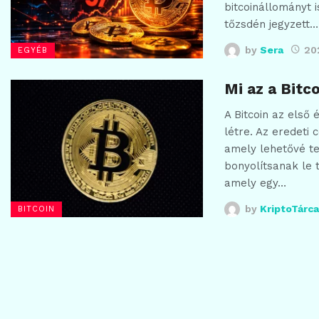
bitcoinállományt is
tőzsdén jegyzett…
by
Sera
202
EGYÉB
Mi az a Bitc
A Bitcoin az első
létre. Az eredeti 
amely lehetővé te
bonyolítsanak le 
amely egy…
by
KriptoTárca
BITCOIN