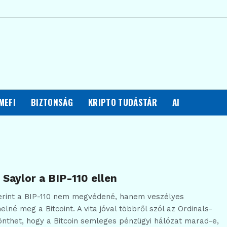
MEFI
BIZTONSÁG
KRIPTO TUDÁSTÁR
AI
 Saylor a BIP-110 ellen
zerint a BIP-110 nem megvédené, hanem veszélyes
lné meg a Bitcoint. A vita jóval többről szól az Ordinals-
önthet, hogy a Bitcoin semleges pénzügyi hálózat marad-e,