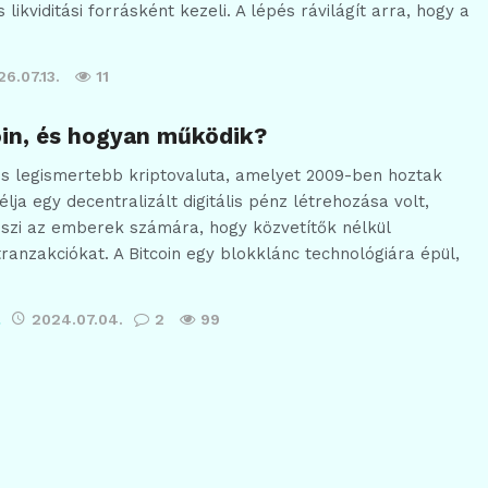
 likviditási forrásként kezeli. A lépés rávilágít arra, hogy a
6.07.13.
11
oin, és hogyan működik?
 és legismertebb kriptovaluta, amelyet 2009-ben hoztak
célja egy decentralizált digitális pénz létrehozása volt,
szi az emberek számára, hogy közvetítők nélkül
tranzakciókat. A Bitcoin egy blokklánc technológiára épül,
2024.07.04.
2
99