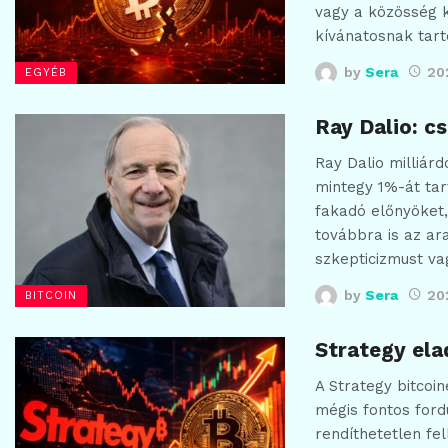
vagy a közösség 
kívánatosnak tart
by
Sera
20
EGYÉB
Ray Dalio: c
Ray Dalio milliár
mintegy 1%-át tar
fakadó előnyöket
továbbra is az ar
szkepticizmust v
by
Sera
20
BITCOIN
Strategy ela
A Strategy bitcoi
mégis fontos fordu
rendíthetetlen fe