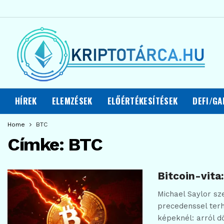
HÍREK
ELEMZÉSEK
ELŐÉRTÉKESÍTÉSEK
DEFI/GA
Home
BTC
Címke:
BTC
Bitcoin-vita:
Michael Saylor s
precedenssel terhe
képeknél: arról d