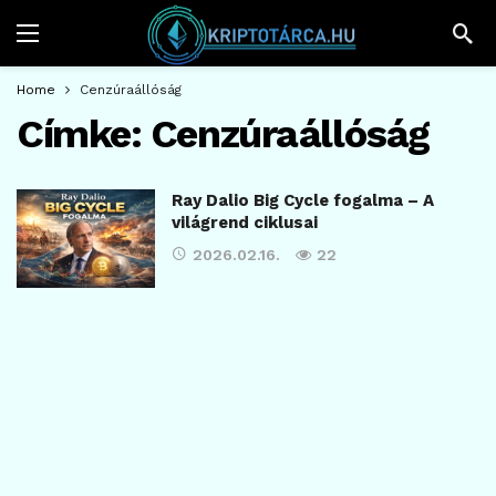
Home
Cenzúraállóság
Címke:
Cenzúraállóság
Ray Dalio Big Cycle fogalma – A
világrend ciklusai
2026.02.16.
22