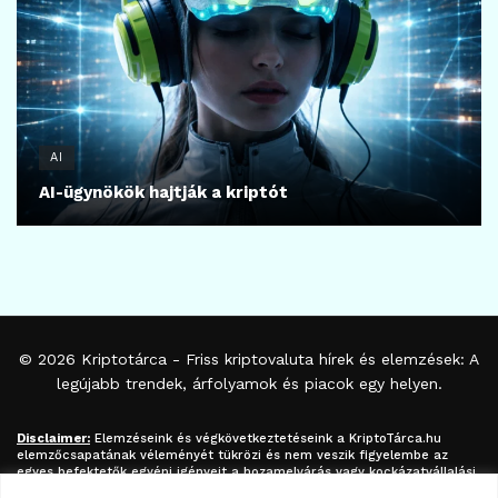
AI
AI-ügynökök hajtják a kriptót
© 2026
Kriptotárca
- Friss kriptovaluta hírek és elemzések: A
legújabb trendek, árfolyamok és piacok egy helyen.
Disclaimer:
Elemzéseink és végkövetkeztetéseink a
KriptoTárca.hu
elemzőcsapatának véleményét tükrözi és nem veszik figyelembe az
egyes befektetők egyéni igényeit a hozamelvárás vagy kockázatvállalási
hajlandóság tekintetében. A megjelenített információk nem minősíthetők