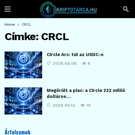
Home
CRCL
Címke:
CRCL
Circle Arc: túl az USDC-n
2026.08.08.
6
Megőrült a piac: a Circle 222 millió
dolláros…
2026.05.12.
16
Árfolyamok