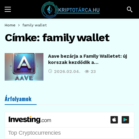
Home
family wallet
Címke:
family wallet
Aave bezárja a Family Walletet: új
korszak kezdődik a…
2026.02.04.
23
Árfolyamok