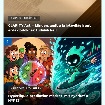
KRIPTO TUDÁSTÁR
CLARITY Act – Minden, amit a kriptovilág iránt
érdeklődőknek tudniuk kell
KRIPTOVALUTA HÍREK
Hyperliquid prediction market: mit nyerhet a
HYPE?