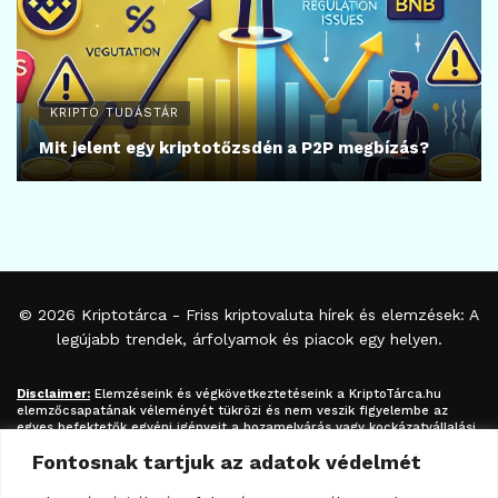
KRIPTO TUDÁSTÁR
Mit jelent egy kriptotőzsdén a P2P megbízás?
© 2026
Kriptotárca
- Friss kriptovaluta hírek és elemzések: A
legújabb trendek, árfolyamok és piacok egy helyen.
Disclaimer:
Elemzéseink és végkövetkeztetéseink a
KriptoTárca.hu
elemzőcsapatának véleményét tükrözi és nem veszik figyelembe az
egyes befektetők egyéni igényeit a hozamelvárás vagy kockázatvállalási
hajlandóság tekintetében. A megjelenített információk nem minősíthetők
Fontosnak tartjuk az adatok védelmét
befektetési tanácsadásnak, befektetési ajánlásnak, értékpapír /
kriptovaluta / token / ICO / cloud mining stb. jegyzésére / vételére /
eladására vonatkozó felhívásnak azok kizárólag tájékoztatásul