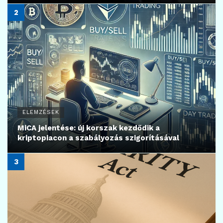
ELEMZÉSEK
MiCA jelentése: új korszak kezdődik a
kriptopiacon a szabályozás szigorításával