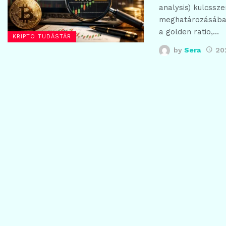
analysis) kulcssze
meghatározásában
a golden ratio,…
KRIPTO TUDÁSTÁR
by
Sera
20