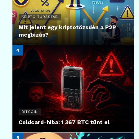
KRIPTO TUDÁSTÁR
Mit jelent egy kriptotőzsdén a P2P
megbízás?
BITCOIN
Coldcard-hiba: 1 367 BTC tűnt el