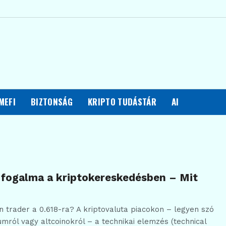
MEFI
BIZTONSÁG
KRIPTO TUDÁSTÁR
AI
 fogalma a kriptokereskedésben – Mit
en trader a 0.618-ra? A kriptovaluta piacokon – legyen szó
umról vagy altcoinokról – a technikai elemzés (technical