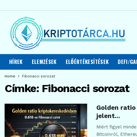
HÍREK
ELEMZÉSEK
ELŐÉRTÉKESÍTÉSEK
DEFI/GA
Home
Fibonacci sorozat
Címke:
Fibonacci sorozat
Golden ratio
jelent…
Miért figyel mind
Bitcoinról, Ethere