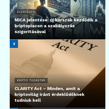
ELEMZÉSEK
MiCA jelentése: új korszak kezdődik a
kriptopiacon a szabályozás
szigorításával
KRIPTO TUDÁSTÁR
CLARITY Act – Minden, amit a
kriptovilág iránt érdeklődőknek
tudniuk kell