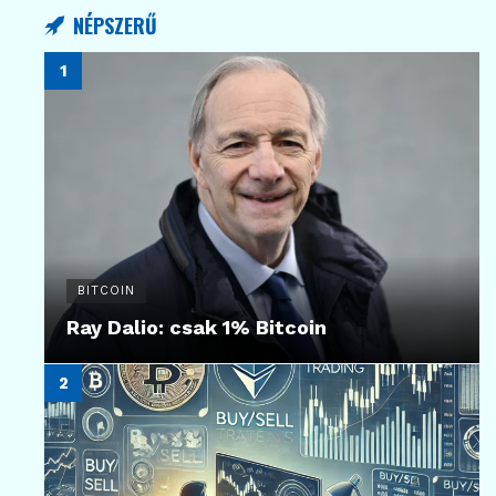
NÉPSZERŰ
BITCOIN
Ray Dalio: csak 1% Bitcoin