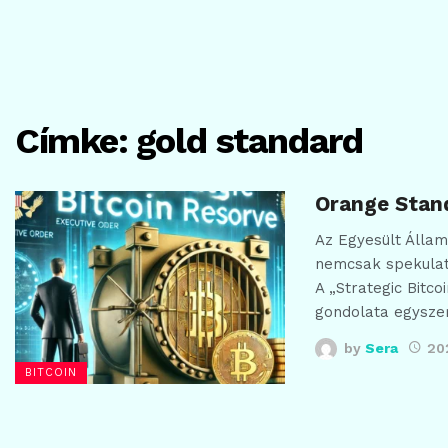
Címke:
gold standard
Orange Stand
Az Egyesült Államo
nemcsak spekulatí
A „Strategic Bitc
gondolata egyszer
by
Sera
20
BITCOIN