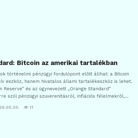
ard: Bitcoin az amerikai tartalékban
k történelmi pénzügyi fordulópont előtt állhat: a Bitcoin
v eszköz, hanem hivatalos állami tartalékeszköz is lehet.
oin Reserve” és az úgynevezett „Orange Standard”
re szól pénzügyi szuverenitásról, inflációs félelmekről,…
26.05.20.
11