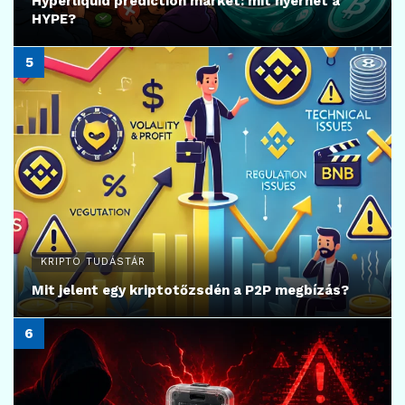
Hyperliquid prediction market: mit nyerhet a
HYPE?
KRIPTO TUDÁSTÁR
Mit jelent egy kriptotőzsdén a P2P megbízás?