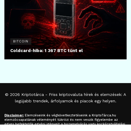
BITCOIN
Coldcard-hiba: 1 367 BTC tűnt el
© 2026
Kriptotárca
- Friss kriptovaluta hírek és elemzések: A
legújabb trendek, árfolyamok és piacok egy helyen.
Disclaimer:
Elemzéseink és végkövetkeztetéseink a
KriptoTárca.hu
elemzőcsapatának véleményét tükrözi és nem veszik figyelembe az
egyes befektetők egyéni igényeit a hozamelvárás vagy kockázatvállalási
hajlandóság tekintetében. A megjelenített információk nem minősíthetők