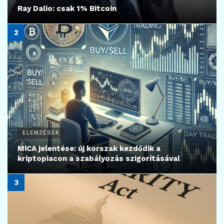
Ray Dalio: csak 1% Bitcoin
ELEMZÉSEK
MiCA jelentése: új korszak kezdődik a
kriptopiacon a szabályozás szigorításával