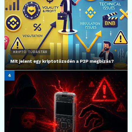
KRIPTO TUDÁSTÁR
Mit jelent egy kriptotőzsdén a P2P megbízás?