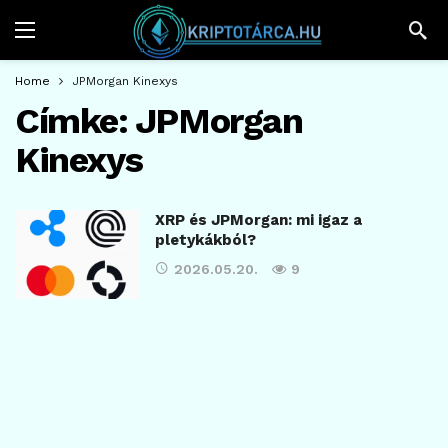
Home
JPMorgan Kinexys
Címke:
JPMorgan
Kinexys
XRP és JPMorgan: mi igaz a
pletykákból?
2026.05.20.
9