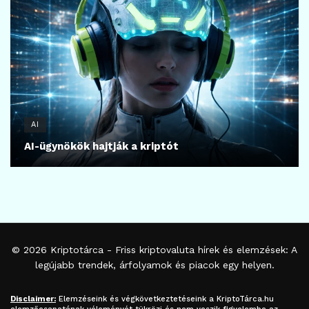
AI
AI-ügynökök hajtják a kriptót
© 2026
Kriptotárca
- Friss kriptovaluta hírek és elemzések: A
legújabb trendek, árfolyamok és piacok egy helyen.
Disclaimer:
Elemzéseink és végkövetkeztetéseink a
KriptoTárca.hu