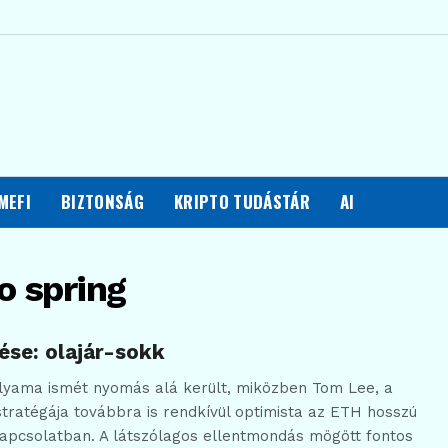
MEFI
BIZTONSÁG
KRIPTO TUDÁSTÁR
AI
o spring
se: olajár-sokk
lyama ismét nyomás alá került, miközben Tom Lee, a
stratégája továbbra is rendkívül optimista az ETH hosszú
 kapcsolatban. A látszólagos ellentmondás mögött fontos