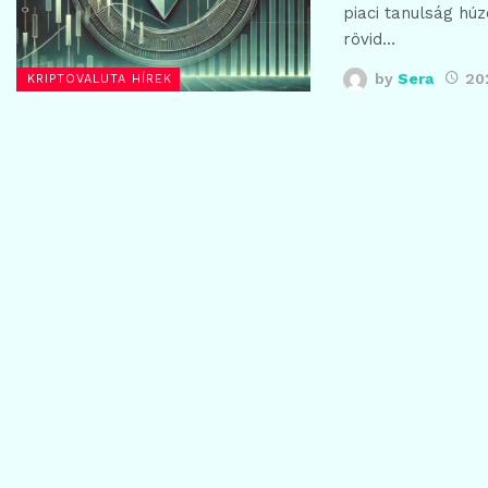
piaci tanulság húz
rövid…
by
Sera
20
KRIPTOVALUTA HÍREK