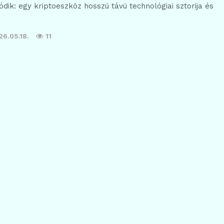
ódik: egy kriptoeszköz hosszú távú technológiai sztorija és
26.05.18.
11