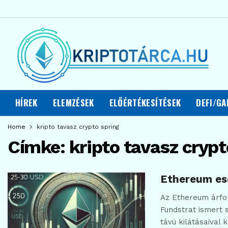
HÍREK
ELEMZÉSEK
ELŐÉRTÉKESÍTÉSEK
DEFI/GA
Home
kripto tavasz crypto spring
Címke:
kripto tavasz crypt
Ethereum esé
Az Ethereum árfo
Fundstrat ismert 
távú kilátásaival