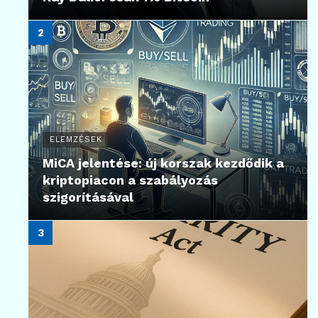
ELEMZÉSEK
MiCA jelentése: új korszak kezdődik a
kriptopiacon a szabályozás
szigorításával