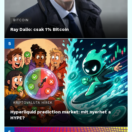
BITCOIN
Ray Dalio: csak 1% Bitcoin
KRIPTOVALUTA HÍREK
Hyperliquid prediction market: mit nyerhet a
HYPE?