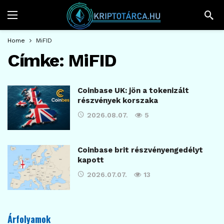
Home
MiFID
Címke:
MiFID
Coinbase UK: jön a tokenizált
részvények korszaka
2026.08.07.
5
Coinbase brit részvényengedélyt
kapott
2026.07.07.
13
Árfolyamok