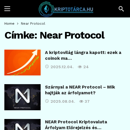
Home
Near Protocol
Címke:
Near Protocol
A kriptovilág lángra kapott: ezek a
coinok ma…
2025.12.04.
24
Szárnyal a NEAR Protocol – Mik
hajtják az árfolyamot?
2025.08.04.
37
NEAR Protocol Kriptovaluta
Árfolyam Előrejelzés és…