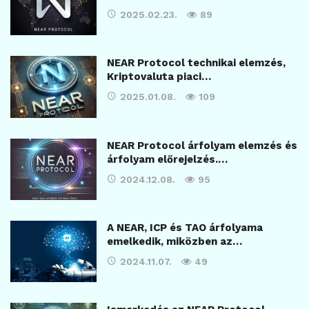
2025.02.23.
89
NEAR Protocol technikai elemzés,
Kriptovaluta piaci…
2025.01.08.
109
NEAR Protocol árfolyam elemzés és
árfolyam előrejelzés.…
2024.12.08.
95
A NEAR, ICP és TAO árfolyama
emelkedik, miközben az…
2024.11.07.
49