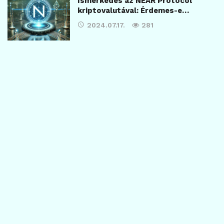
Ismerkedés az NEAR Protocol
kriptovalutával: Érdemes-e…
2024.07.17.
281