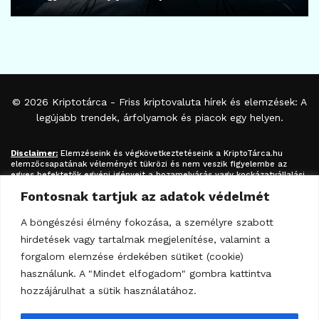
© 2026
Kriptotárca
- Friss kriptovaluta hírek és elemzések: A
legújabb trendek, árfolyamok és piacok egy helyen.
Disclaimer:
Elemzéseink és végkövetkeztetéseink a
KriptoTárca.hu
elemzőcsapatának véleményét tükrözi és nem veszik figyelembe az
egyes befektetők egyéni igényeit a hozamelvárás vagy kockázatvállalási
hajlandóság tekintetében. A megjelenített információk nem minősíthetők
Fontosnak tartjuk az adatok védelmét
befektetési tanácsadásnak, befektetési ajánlásnak, értékpapír /
kriptovaluta / token / ICO / cloud mining stb. jegyzésére / vételére /
eladására vonatkozó felhívásnak azok kizárólag tájékoztatásul
A böngészési élmény fokozása, a személyre szabott
szolgálnak. Minden befektetés esetében kiemelten fontos az azt
hirdetések vagy tartalmak megjelenítése, valamint a
megalapozó információk és lehetőségek széleskörű megismerése.
Fektessen be megfontoltan járjon el pénzügyeiben felelősségteljesen! A
forgalom elemzése érdekében sütiket (cookie)
kripto-befektetések kockázata és volatilitása kiemelkedően magas.
használunk. A "Mindet elfogadom" gombra kattintva
hozzájárulhat a sütik használatához.